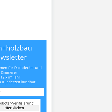
h+holzbau
wsletter
emen für Dachdecker und
Zimmerer
 12 x im Jahr
s & jederzeit kündbar
oboter-Verifizierung
Hier klicken