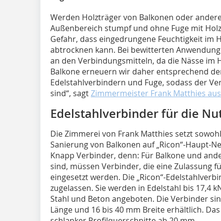
Werden Holzträger von Balkonen oder andere
Außenbereich stumpf und ohne Fuge mit Holz
Gefahr, dass eingedrungene Feuchtigkeit im H
abtrocknen kann. Bei bewitterten Anwendunge
an den Verbindungsmitteln, da die Nässe im H
Balkone erneuern wir daher entsprechend de
Edelstahlverbindern und Fuge, sodass der Ve
sind“, sagt
Zimmermeister Frank Matthies au
Edelstahlverbinder für die Nu
Die Zimmerei von Frank Matthies setzt sowoh
Sanierung von Balkonen auf „Ricon“-Haupt-Ne
Knapp Verbinder, denn: Für Balkone und ande
sind, müssen Verbinder, die eine Zulassung f
eingesetzt werden. Die „Ricon“-Edelstahlverbi
zugelassen. Sie werden in Edelstahl bis 17,4 k
Stahl und Beton angeboten. Die Verbinder si
Länge und 16 bis 40 mm Breite erhältlich. Das
schlanker Profilquerschnitte ab 20 mm.