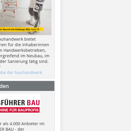
auhandwerk bietet
nen für die Inhaberinnen
n Handwerksbetrieben,
rgreifend im Neubau, im
er Sanierung tätig sind.
r
gabe der bauhandwerk
nden
 als 4.000 Anbieter im
R BAU - der