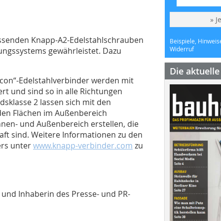
» J
ssenden Knapp-A2-Edelstahlschrauben
Beispiele, Hinweis
Widerruf
dungssystems gewährleistet. Dazu
Die aktuell
Ricon“-Edelstahlverbinder werden mit
rt und sind so in alle Richtungen
dsklasse 2 lassen sich mit den
den Flächen im Außenbereich
nnen- und Außenbereich erstellen, die
haft sind. Weitere Informationen zu den
ers unter
www.knapp-verbinder.com
zu
tin und Inhaberin des Presse- und PR-