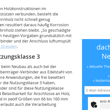
n Holzkonstruktionen im
stützen verbunden, besteht die
irnholz nicht schnell genug
n resultiert daraus häufig Korrosion
irnholz stehen bleibt. „So geschädigte
n heutigen Vorgaben grundsätzlich mit
rbinder und der Anschluss luftumspült
dac
s Dresden
.
Ne
tzungsklasse 3
l beim Neubau als auch bei der
» Aktuelle Th
benträger-Verbinder aus Edelstahl von
»
re Anwendungen, die frei bewittert
» kostenlo
ür die Nutzungsklasse 3 haben,
nder sind für diese Nutzungsklasse
N Belastbarkeit für Anschlüsse an Holz,
nd in zwölf Größen von 66 bis 160 mm
Anti-R
 erlaubt auch die Verarbeitung