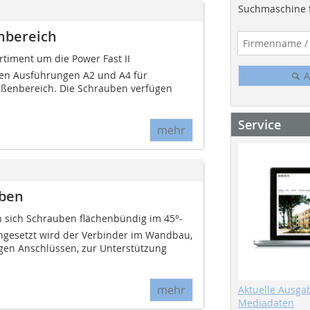
Suchmaschine f
nbereich
rtiment um die Power Fast II
den Ausführungen A2 und A4 für
A
ßenbereich. Die Schrauben verfügen
Service
mehr
uben
sen sich Schrauben flächenbündig im 45°-
ngesetzt wird der Verbinder im Wandbau,
gen Anschlüssen, zur Unterstützung
mehr
Aktuelle Ausga
Mediadaten