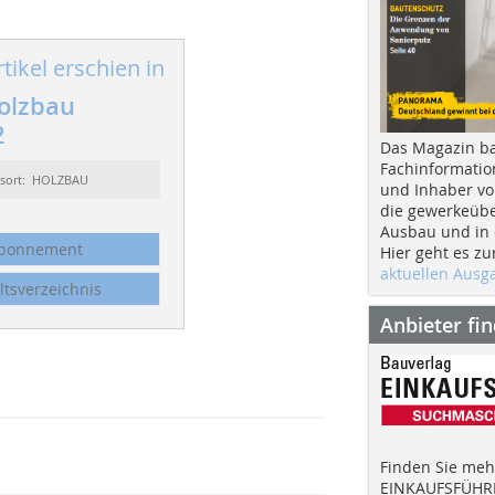
tikel erschien in
olzbau
2
Das Magazin b
Fachinformatio
ssort: HOLZBAU
und Inhaber vo
die gewerkeübe
Ausbau und in d
bonnement
Hier geht es zu
aktuellen Aus
ltsverzeichnis
Anbieter fi
Finden Sie mehr
EINKAUFSFÜHRE