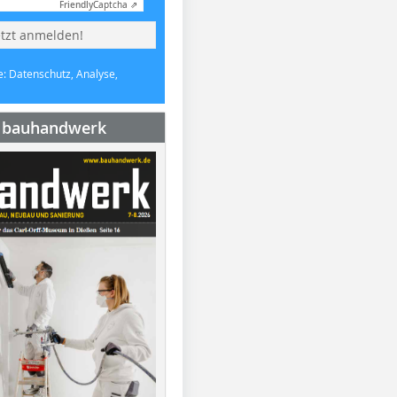
Friendly
Captcha ⇗
etzt anmelden!
e: Datenschutz, Analyse,
e bauhandwerk