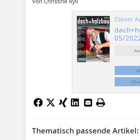
Von Christine Ryll
Dieser Ar
dach+h
05/202
Re
A
Inha
Thematisch passende Artikel: