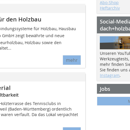
Abo-Shop
Heftarchiv
ür den Holzbau
Social-Medi
dach+holzb
rbindungssysteme für Holzbau, Hausbau
p GmbH zeigt bewährte und neue
ieurholzbau, Holzbau sowie den
tet...
Unseren YouTu
Werkzeugtests,
mehr
mehr finden Si
Sie finden uns
Instagram
.
rial
Jobs
ltbarkeit
Holzterrasse des Tennisclubs in
weil (Baden-Württemberg) ordentlich
n waren verfault. Da das Lokal verpachtet