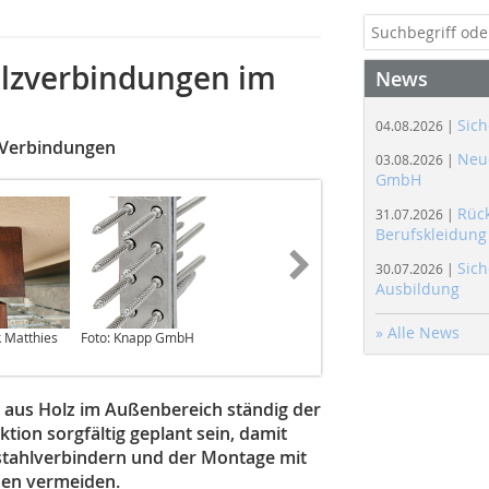
olzverbindungen im
News
Sich
04.08.2026 |
e Verbindungen
Neue
03.08.2026 |
GmbH
Rüc
31.07.2026 |
Berufskleidung
Sich
30.07.2026 |
Ausbildung
» Alle News
k Matthies
Foto: Knapp GmbH
Foto: Stephan Thomas
 aus Holz im Außenbereich ständig der
tion sorgfältig geplant sein, damit
lstahlverbindern und der Montage mit
den vermeiden.