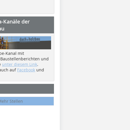
a-Kanäle der
au
be-Kanal mit
 Baustellenberichten und
e
unter diesem Link
.
 auch auf
Facebook
und
Mehr Stellen