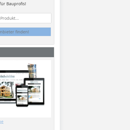
ür Bauprofis!
nbieter finden!
be