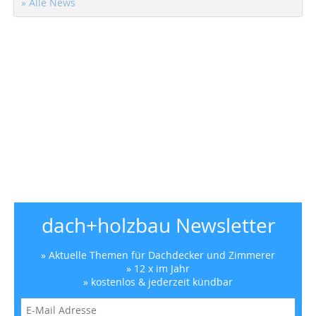
» Alle News
dach+holzbau Newsletter
» Aktuelle Themen für Dachdecker und Zimmerer
» 12 x im Jahr
» kostenlos & jederzeit kündbar