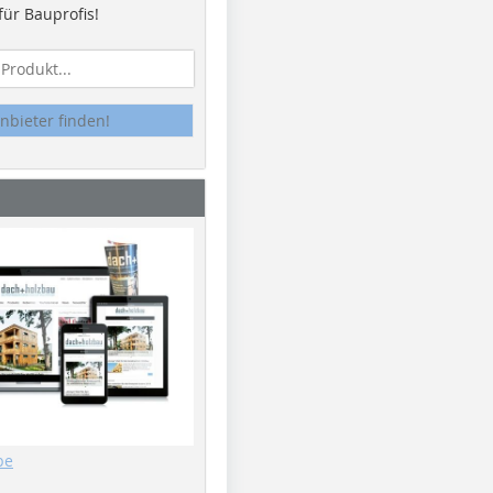
ür Bauprofis!
nbieter finden!
be