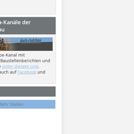
a-Kanäle der
au
be-Kanal mit
 Baustellenberichten und
e
unter diesem Link
.
 auch auf
Facebook
und
Mehr Stellen