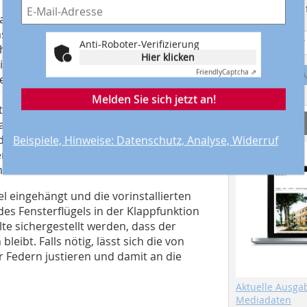
us Sicherheitsgründen besonders
Suchmaschine f
ht auf Maß geschnittene Handlauf kann in
ssen sich die exakten Positionen des
Anti-Roboter-Verifizierung
chten Handlaufs überprüfen und bei
Hier klicken
eiden Handläufen die Längen markiert
Friendly
Captcha ⇗
A
e Schnitt mit einer normalen Eisensäge
er Einbaulage ausgeführt. Nach dem
Melden Sie sich jetzt an!
teten Bohrungen sorgen die
Service
aubere und dichte Ausbildung dieses
änderstreben werden am Handlauf
Beispiele, Hinweise: Datenschutz, Analyse, Widerruf
chen Abständen senkrecht stehen. Noch
ontiert.
 eingehängt und die vorinstallierten
es Fensterflügels in der Klappfunktion
e sichergestellt werden, dass der
leibt. Falls nötig, lässt sich die von
 Federn justieren und damit an die
Aktuelle Ausga
Mediadaten