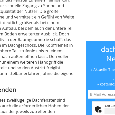
. Der schnelle Zugang zu Sonne und
qualität der Nutzer. Die große
ume und vermittelt ein Gefühl von Weite
st deutlich größer als bei einem
n Aufbau, bei dem auch der untere Teil
zum Boden erweiterter Ausblick. Doch
ktiv in der Raumgeometrie schafft das
 im Dachgeschoss. Die Kopffreiheit in
dac
obere Teil stufenlos bis zu einem
 nach außen öffnen lässt. Den vollen
Ne
nur einem weiteren Handgriff die
llt und so den Austritt freigibt.
» Aktuelle Th
 unmittelbar erfahren, ohne die eigene
»
» kostenlo
enden
ses zweiflügelige Dachfenster sind
 auch die erforderlichen Höhen der
Anti-R
aus der jeweils zutreffenden