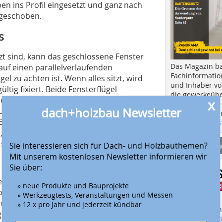
ben ins Profil eingesetzt und ganz nach
 geschoben.
s
t sind, kann das geschlossene Fenster
Das Magazin b
auf einen parallelverlaufenden
Fachinformatio
 zu achten ist. Wenn alles sitzt, wird
und Inhaber vo
tig fixiert. Beide Fensterflügel
die gewerkeübe
eren Komponenten wieder
x
Ausbau und in d
dach+holzbau Newsletter
 Lieferumfang des Dämm- und
Hier geht es zu
FX, danach folgen die
aktuellen Aus
 die für den fachgerechten
 sorgen.
Anbieter fi
Sie interessieren sich für Dach- und Holzbauthemen?
Mit unserem kostenlosen Newsletter informieren wir
Sie über:
neute Einhängen des unteren
» neue Produkte und Bauprojekte
Montage des Geländers mit
» Werkzeugtests, Veranstaltungen und Messen
 wird. Es folgt das Anschrauben der
» 12 x pro Jahr und jederzeit kündbar
Finden Sie mehr
mittels der mitgelieferten Schraube
EINKAUFSFÜHRE