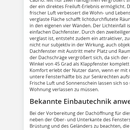
der ein direktes Freiluft-Erlebnis ermöglicht
frischer Luft verbessert die Wohn- und Lebens
verglaste Fläche schafft lichtdurchflutete Rä
in den eigenen vier Wänden. Der Lichteinfall i
einfachen Dachfenster. Durch den zweiteilige
verglast ist, entsteht zudem ein attraktiver, 
nicht nur subjektiv in der Wirkung, auch obje
Dachfenster mit Austritt mehr Platz und Raum
der Dachschräge vergrößert sich, da sich der 
Winkel von 45 Grad als Klappfenster komplett
Komfort erlebt der Nutzer dann, wenn er mit 
untere Fensterhälfte bis zur Senkrechten aufste
Frische Luft und Sonnenschein lassen sich so
Wohnung verlassen zu müssen.
Bekannte Einbautechnik anw
Bei der Vorbereitung der Dachöffnung für die
neben der Ober- und Unterkante des Fensters
Brüstung und des Geländers zu beachten, die 