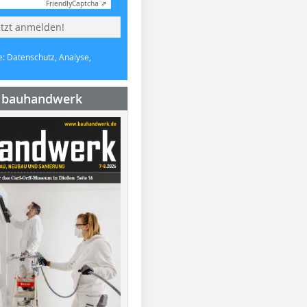
Friendly
Captcha ⇗
etzt anmelden!
e: Datenschutz, Analyse,
e bauhandwerk