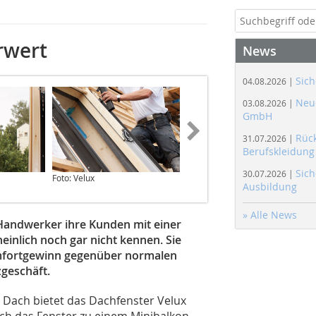
rwert
News
Sich
04.08.2026 |
Neue
03.08.2026 |
GmbH
Rüc
31.07.2026 |
Berufskleidung
Sich
30.07.2026 |
Foto: Velux
Foto: Velux
Ausbildung
» Alle News
Handwerker ihre Kunden mit einer
einlich noch gar nicht kennen. Sie
mfortgewinn gegenüber normalen
geschäft.
Dach bietet das Dachfenster Velux
ich das Fenster zu einem Minibalkon,