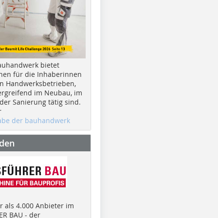
auhandwerk bietet
nen für die Inhaberinnen
n Handwerksbetrieben,
rgreifend im Neubau, im
er Sanierung tätig sind.
r
gabe der bauhandwerk
nden
 als 4.000 Anbieter im
R BAU - der