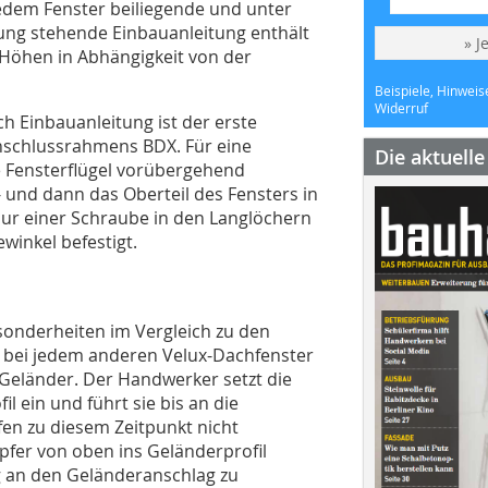
dem Fenster beiliegende und unter
ng stehende Einbauanleitung enthält
» J
n Höhen in Abhängigkeit von der
Beispiele, Hinweis
Widerruf
h Einbauanleitung ist der erste
nschlussrahmens BDX. Für eine
Die aktuell
e Fensterflügel vorübergehend
und dann das Oberteil des Fensters in
nur einer Schraube in den Langlöchern
inkel befestigt.
esonderheiten im Vergleich zu den
e bei jedem anderen Velux-Dachfenster
 Geländer. Der Handwerker setzt die
 ein und führt sie bis an die
en zu diesem Zeitpunkt nicht
fer von oben ins Geländerprofil
g an den Geländeranschlag zu