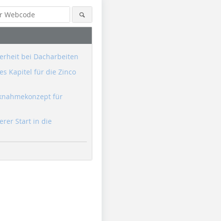
erheit bei Dacharbeiten
s Kapitel für die Zinco
knahmekonzept für
erer Start in die
Foto: Velux
Foto: Velux
Foto: Velu