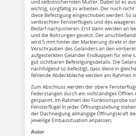
und selbstsichernden Mutter. Dabei ist es a
wichtig, sorgfältig zu arbeiten. Der noch nic
diese Befestigung eingeschoben werden. So la
senkrechten Fensterflügels und des waagere
Bedarf nachjustieren. Erst dann werden an b
und die Bohrungen gesetzt. Der anschließend
wird 5 mm hinter der Markierung direkt in d
Verschrauben des Geländers an den vorberei
aufgesteckten Geländer-Endkappen für eine s
gut sichtbaren Befestigungsdetails. Die Gel
nachfolgend so befestigt, dass diese in glei
fehlende Abdeckbleche werden am Rahmen m
Zum Abschluss werden der obere Fensterflügel
Federstangen durch ein vollständiges Öffnen d
gespannt. Im Rahmen der Funktionsprobe sollt
Fensterflügel in jeder Öffnungsstellung stehen b
der Dachneigung abhängige Öffnungskraft der
jeweilige Einbausituation anpassen.
Autor