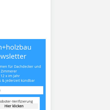
h+holzbau
wsletter
emen für Dachdecker und
Zimmerer
 12 x im Jahr
s & jederzeit kündbar
oboter-Verifizierung
Hier klicken