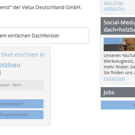
Abo-Shop
dienst“ der Velux Deutschland GmbH.
Heftarchiv
Social-Medi
dach+holzb
einem einfachen Dachfenster
tikel erschien in
Unseren YouTu
Werkzeugtests,
olzbau
mehr finden Si
4
Sie finden uns
Instagram
.
essort: DACH
Jobs
bonnement
ltsverzeichnis