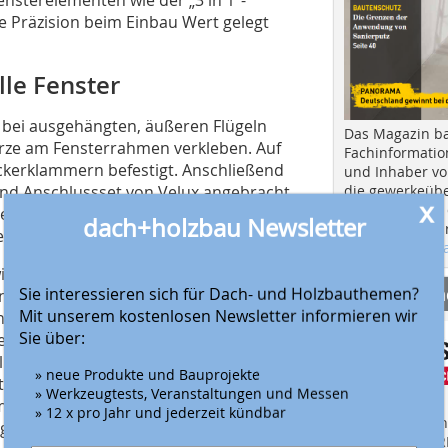
he Präzision beim Einbau Wert gelegt
le Fenster
 bei ausgehängten, äußeren Flügeln
Das Magazin b
ürze am Fensterrahmen verkleben. Auf
Fachinformatio
ackerklammern befestigt. Anschließend
und Inhaber vo
die gewerkeübe
nd Anschlussset von Velux angebracht.
x
Ausbau und in d
ive Aluminiumschürze sowie am oberen
dach+holzbau Newsletter
Hier geht es zu
eche.
aktuellen Aus
winn und die handwerklichen Vorteile
Anbieter fi
Sie interessieren sich für Dach- und Holzbauthemen?
nte wie „BDX“ und „BFX“ oder auch die
Mit unserem kostenlosen Newsletter informieren wir
ts abgestimmt. Sie erfordern jeweils
Sie über:
er gleichzeitig angeschlossen werden.
ellung der Innenverkleidung, bei der mit
» neue Produkte und Bauprojekte
iten eine einheitliche, gemeinsame
» Werkzeugtests, Veranstaltungen und Messen
ampfdichten Innenanschluss steht die
» 12 x pro Jahr und jederzeit kündbar
Finden Sie mehr
ügung.
EINKAUFSFÜHRE