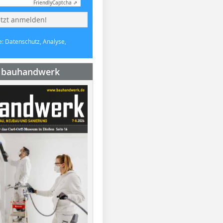
Friendly
Captcha ⇗
etzt anmelden!
e: Datenschutz, Analyse,
e bauhandwerk