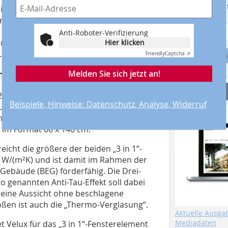
Suchmaschine f
die Dachdeckung an das
en äußeren Fenster wieder eingehängt
 Fensterflächen nach Bedarf regulieren
Anti-Roboter-Verifizierung
ment mit innen- und außenliegenden
Hier klicken
.
Friendly
Captcha ⇗
A
hutz-Markisen
Melden Sie sich jetzt an!
Service
21 in einer zusätzlichen, größeren
Beispiele, Hinweise: Datenschutz, Analyse, Widerruf
ur mit Fensterflügeln der Größe 66 x
m Dachgeschoss gibt es die
r im Format 66 x 140 cm.
eicht die größere der beiden „3 in 1“-
0 W/(m²K) und ist damit im Rahmen der
Gebäude (BEG) förderfähig. Die Drei-
o genannten Anti-Tau-Effekt soll dabei
 eine Aussicht ohne beschlagene
ößen ist auch die „Thermo-Verglasung“.
Aktuelle Ausga
Mediadaten
Velux für das „3 in 1“-Fensterelement