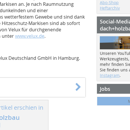
Abo-Shop
Markisen an. Je nach Raumnutzung
Heftarchiv
rdunkelnden und einer
aus wetterfestem Gewebe und sind dank
Social-Medi
 Hitzeschutz-Markisen sind ab sofort
dach+holzb
 von Velux für durchgenende
n unter
www.velux.de
.
Unseren YouTu
r Velux Deutschland GmbH in Hamburg.
Werkzeugtests,
mehr finden Si
Sie finden uns
Instagram
.
Jobs
tikel erschien in
olzbau
1