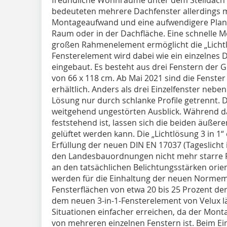
bedeuteten mehrere Dachfenster allerdings 
Montageaufwand und eine aufwendigere Planu
Raum oder in der Dachfläche. Eine schnelle 
großen Rahmenelement ermöglicht die „Lichtlö
Fensterelement wird dabei wie ein einzelnes Da
eingebaut. Es besteht aus drei Fenstern der
von 66 x 118 cm. Ab Mai 2021 sind die Fenster
erhältlich. Anders als drei Einzelfenster neben
Lösung nur durch schlanke Profile getrennt.
weitgehend ungestörten Ausblick. Während d
feststehend ist, lassen sich die beiden äußer
gelüftet werden kann. Die „Lichtlösung 3 in 1“
Erfüllung der neuen DIN EN 17037 (Tageslicht
den Landesbauordnungen nicht mehr starre F
an den tatsächlichen Belichtungsstärken orien
werden für die Einhaltung der neuen Normem
Fensterflächen von etwa 20 bis 25 Prozent de
dem neuen 3-in-1-Fensterelement von Velux läs
Situationen einfacher erreichen, da der Mon
von mehreren einzelnen Fenstern ist. Beim Ein