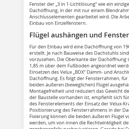
Fenster der „3 in 1-Lichtlösung“ wie ein einzig
Dachöffnung, in der mit nur einem Blendra
Anschlusselementen gearbeitet wird. Die Arbei
Einbau von Einzelfenstern.
Flügel aushängen und Fenst
Für den Einbau wird eine Dachöffnung von 
erstellt. Je nach Bauweise des Dachstuhls si
vorzusehen. Die Oberkante der Dachöffnung s
1,85 m über dem Fußboden angeordnet werden.
Einsetzen des Velux „BDX“ Dämm- und Anschl
Dachöffnung. Es folgt der Fensterrahmen, für
beiden äußeren (beweglichen) Flügel ausgehä
Montagefreiheit und reduziert das Gewicht de
der Baustelle vorhanden ist, empfiehlt sich 
des Fensterelements der Einsatz der Velux-K
Positionierung des Fensterrahmens in der Da
Fixierung können die beiden äußeren Flügel 
werden, um von innen die Rechtwinkligkeit d
gegebenenfalls nachzujustieren. Gerade bei Fe