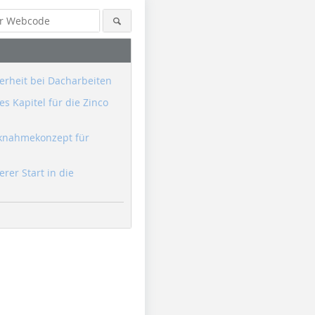
erheit bei Dacharbeiten
s Kapitel für die Zinco
knahmekonzept für
erer Start in die
Foto: Velux
Foto: Velux
Foto: Velu