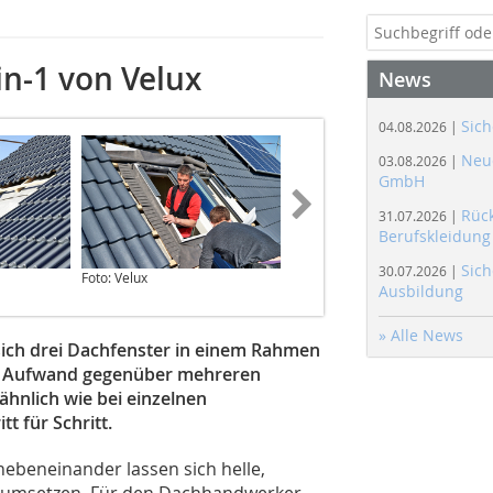
in-1 von Velux
News
Sich
04.08.2026 |
Neue
03.08.2026 |
GmbH
Rüc
31.07.2026 |
Berufskleidung
Sich
30.07.2026 |
Foto: Velux
Foto: Velux
Ausbildung
» Alle News
 sich drei Dachfenster in einem Rahmen
ger Aufwand gegenüber mehreren
ähnlich wie bei einzelnen
t für Schritt.
beneinander lassen sich helle,
 umsetzen. Für den Dachhandwerker