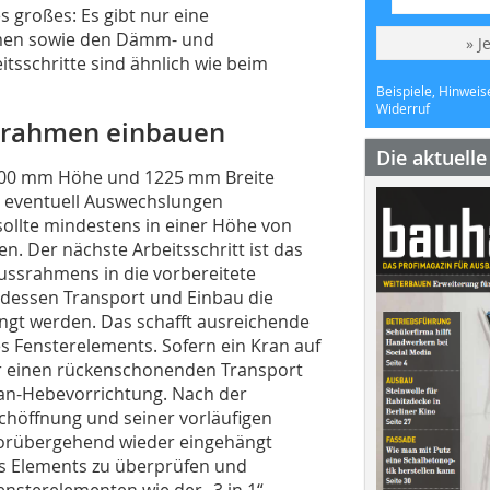
es großes: Es gibt nur eine
hmen sowie den Dämm- und
» J
tsschritte sind ähnlich wie beim
Beispiele, Hinweis
Widerruf
errahmen einbauen
Die aktuell
1900 mm Höhe und 1225 mm Breite
nd eventuell Auswechslungen
ollte mindestens in einer Höhe von
 Der nächste Arbeitsschritt ist das
ussrahmens in die vorbereitete
 dessen Transport und Einbau die
ngt werden. Das schafft ausreichende
s Fensterelements. Sofern ein Kran auf
für einen rückenschonenden Transport
ran-Hebevorrichtung. Nach der
chöffnung und seiner vorläufigen
vorübergehend wieder eingehängt
es Elements zu überprüfen und
nsterelementen wie der „3 in 1“-