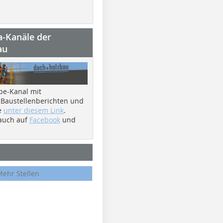
a-Kanäle der
au
be-Kanal mit
 Baustellenberichten und
e
unter diesem Link
.
 auch auf
Facebook
und
Mehr Stellen