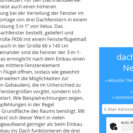
meist auch einen höheren
ng bei der Verteilung der Fenster im
Montage von drei Dachfenstern in einem
sung 3 in 1“ von Velux. Das
chfenster bestellt, geliefert und
 Größe FK06 mit einem Fensterflügelmaß
 auch in der Größe 66 x 140 cm
einander sind die Fenster der 3-in-1-
dac
 Das ermöglicht nach dem Einbau einen
as mittlere Fensterelement
Ne
en Flügel öffnen, sodass wie gewohnt
 erweitert die Möglichkeiten zur
» Aktuelle Th
 in Gebäuden), die im Unterschied zu
enstergrößen vorgibt, sondern sich
»
» kostenlo
tiert. Wie Beispielrechnungen zeigen,
pfehlungen in der Regel
r Grundfläche des Raums benötigt. Mit
st sich dieser Wert in vielen
Anti-R
tageaufwand geringer als beim Einbau
bau ins Dach funktionieren die drei