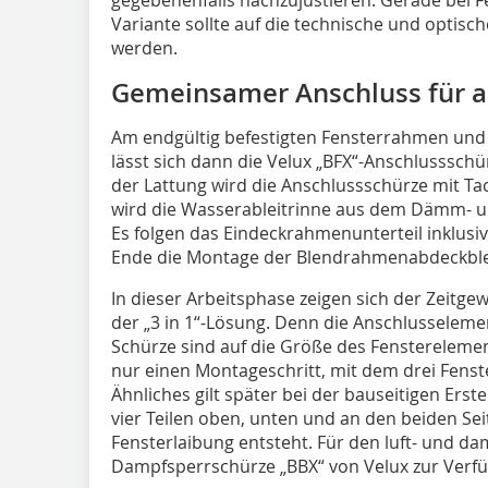
Variante sollte auf die technische und optisc
werden.
Gemeinsamer Anschluss für al
Am endgültig befestigten Fensterrahmen und
lässt sich dann die Velux „BFX“-Anschlusssch
der Lattung wird die Anschlussschürze mit T
wird die Wasserableitrinne aus dem Dämm- u
Es folgen das Eindeckrahmenunterteil inklus
Ende die Montage der Blendrahmenabdeckbl
In dieser Arbeitsphase zeigen sich der Zeitge
der „3 in 1“-Lösung. Denn die Anschlusseleme
Schürze sind auf die Größe des Fensterelemen
nur einen Montageschritt, mit dem drei Fenst
Ähnliches gilt später bei der bauseitigen Erst
vier Teilen oben, unten und an den beiden Se
Fensterlaibung entsteht. Für den luft- und d
Dampfsperrschürze „BBX“ von Velux zur Verf