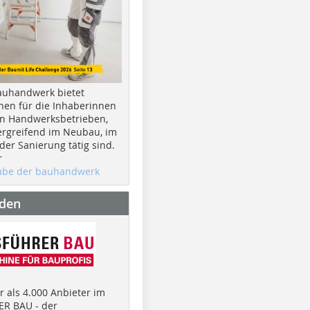
auhandwerk bietet
nen für die Inhaberinnen
n Handwerksbetrieben,
rgreifend im Neubau, im
er Sanierung tätig sind.
r
gabe der bauhandwerk
nden
 als 4.000 Anbieter im
R BAU - der