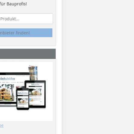
ür Bauprofis!
nbieter finden!
be