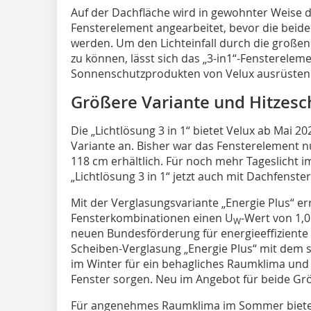
Auf der Dachfläche wird in gewohnter Weise 
Fensterelement angearbeitet, bevor die beid
werden. Um den Lichteinfall durch die großen
zu können, lässt sich das „3-in1“-Fensterele
Sonnenschutzprodukten von Velux ausrüsten
Größere Variante und Hitzesc
Die „Lichtlösung 3 in 1“ bietet Velux ab Mai 20
Variante an. Bisher war das Fensterelement n
118 cm erhältlich. Für noch mehr Tageslicht i
„Lichtlösung 3 in 1“ jetzt auch mit Dachfenste
Mit der Verglasungsvariante „Energie Plus“ err
Fensterkombinationen einen U
-Wert von 1,
W
neuen Bundesförderung für energieeffiziente 
Scheiben-Verglasung „Energie Plus“ mit dem s
im Winter für ein behagliches Raumklima und
Fenster sorgen. Neu im Angebot für beide Gr
Für angenehmes Raumklima im Sommer bietet 