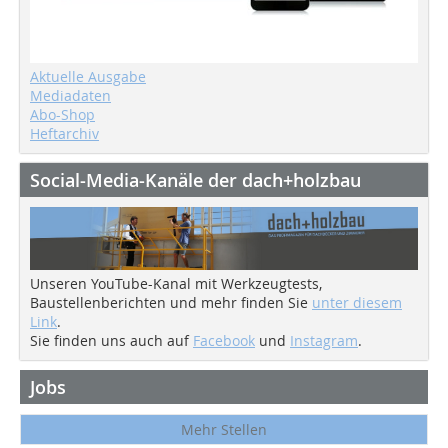
Aktuelle Ausgabe
Mediadaten
Abo-Shop
Heftarchiv
Social-Media-Kanäle der dach+holzbau
Unseren YouTube-Kanal mit Werkzeugtests,
Baustellenberichten und mehr finden Sie
unter diesem
Link
.
Sie finden uns auch auf
Facebook
und
Instagram
.
Jobs
Mehr Stellen