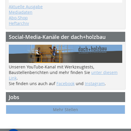
Aktuelle Ausgabe
Mediadaten
Abo-Shop
Heftarchiv
Social-Media-Kanäle der dach+holzbau
Unseren YouTube-Kanal mit Werkzeugtests,
Baustellenberichten und mehr finden Sie
unter diesem
Link
.
Sie finden uns auch auf
Facebook
und
Instagram
.
Jobs
Mehr Stellen