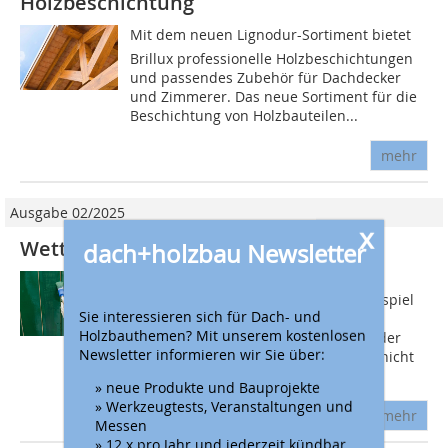
Holzbeschichtung
Mit dem neuen Lignodur-Sortiment bietet
Brillux professionelle Holzbeschichtungen
und passendes Zubehör für Dachdecker
und Zimmerer. Das neue Sortiment für die
Beschichtung von Holzbauteilen...
mehr
Ausgabe 02/2025
x
Wetterschutz für Holzoberflächen
dach+holzbau Newsletter
Insbesondere bei ungleichmäßig
bewitterten Holzoberflächen, zum Beispiel
Sie interessieren sich für Dach- und
an der Fassade im Bereich des
Holzbauthemen? Mit unserem kostenlosen
Dachüberstands, sind ein vorbeugender
Newsletter informieren wir Sie über:
Holzschutz und eine intakte Schutzschicht
für das Holz...
» neue Produkte und Bauprojekte
» Werkzeugtests, Veranstaltungen und
mehr
Messen
» 12 x pro Jahr und jederzeit kündbar