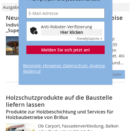
Ausgabe 03/2025
Neues Einkaufszentrum in Holzbauweise
Individueller Holzschutz von Remmers für
Anti-Roboter-Verifizierung
„Superhub” in Groningen
Hier klicken
In dem neuen, naturnahen Stadtviertel
Friendly
Captcha ⇗
Meerstad in Groningen werden bis 2035
Melden Sie sich jetzt an!
etwa 5000 Wohneinheiten rund um den
neu angelegten See Woldmeer errichtet. Als
zentral gelegene Einkaufsmöglichkeit und...
Beispiele, Hinweise: Datenschutz, Analyse,
Widerruf
mehr
Holzschutzprodukte auf die Baustelle
liefern lassen
Produkte zur Holzbeschichtung und Services für
Holzbaubetriebe von Brillux
Ob Carport, Fassadenverkleidung, Balkon