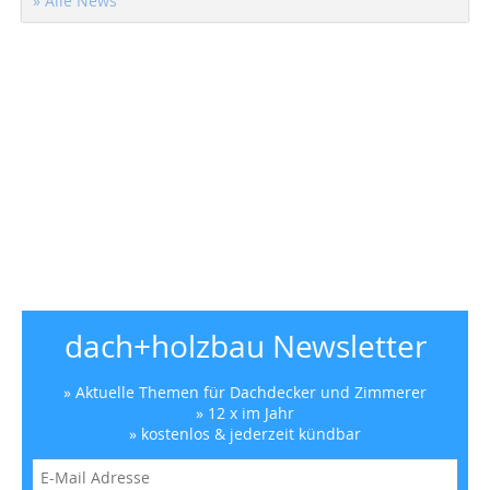
» Alle News
dach+holzbau Newsletter
» Aktuelle Themen für Dachdecker und Zimmerer
» 12 x im Jahr
» kostenlos & jederzeit kündbar