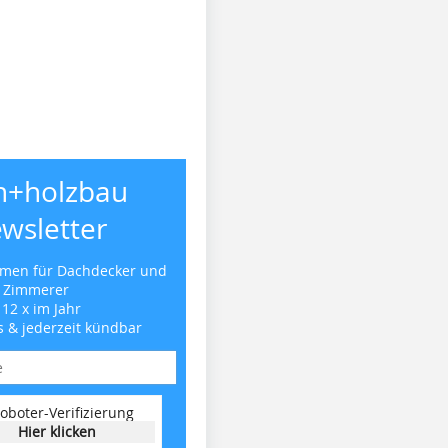
h+holzbau
wsletter
emen für Dachdecker und
Zimmerer
 12 x im Jahr
s & jederzeit kündbar
oboter-Verifizierung
Hier klicken