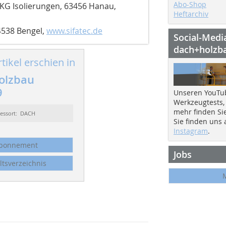
Abo-Shop
KG Isolierungen, 63456 Hanau,
Heftarchiv
4538 Bengel,
www.sifatec.de
Social-Medi
dach+holzb
tikel erschien in
olzbau
9
Unseren YouTu
Werkzeugtests,
mehr finden Si
essort: DACH
Sie finden uns
Instagram
.
bonnement
Jobs
ltsverzeichnis