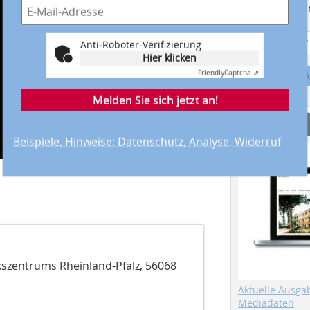
Suchmaschine f
Anti-Roboter-Verifizierung
Hier klicken
Friendly
Captcha ⇗
A
Melden Sie sich jetzt an!
Service
Beispiele, Hinweise: Datenschutz, Analyse, Widerruf
szentrums Rheinland-Pfalz, 56068
Aktuelle Ausga
Mediadaten