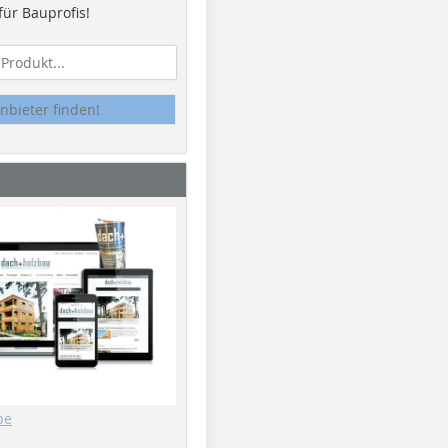
ür Bauprofis!
nbieter finden!
be