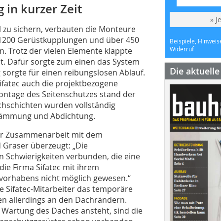
in kurzer Zeit
» J
 zu sichern, verbauten die Monteure
 1200 Gerüstkupplungen und über 450
Beispiele, Hinweis
Widerruf
. Trotz der vielen Elemente klappte
it. Dafür sorgte zum einen das System
Die aktuell
sorgte für einen reibungslosen Ablauf.
fatec auch die projektbezogene
ontage des Seitenschutzes stand der
chschichten wurden vollständig
 Dämmung und Abdichtung.
der Zusammenarbeit mit dem
d Graser überzeugt: „Die
n Schwierigkeiten verbunden, die eine
ie Firma Sifatec mit ihrem
vorhabens nicht möglich gewesen.“
e Sifatec-Mitarbeiter das temporäre
ben allerdings an den Dachrändern.
 Wartung des Daches ansteht, sind die