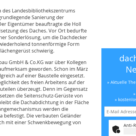
h des Landesbibliothekszentrums
e grundlegende Sanierung der
er Eigentümer beauftragte die Holl
setzung des Daches. Vor Ort bedurfte
iner Sonderlösung, um die Dachdecker
h wiederholend tonnenförmige Form
lächengerüst schwierig.
dac
chbau GmbH & Co.KG war über Kollegen
Ne
c aufmerksam geworden. Schon im März
greich auf einer Baustelle eingesetzt.
lichkeit des freien Arbeitens auf der
» Aktuelle Th
uteilen überzeugt. Denn im Gegensatz
»
etzen die Seitenschutz-Gerüste von
» kostenlo
bleibt die Dachabdichtung in der Fläche
nhängemechanismus werden die
ka befestigt. Die verbauten Geländer
fach mit einer Schwenkbewegung von
Anti-R