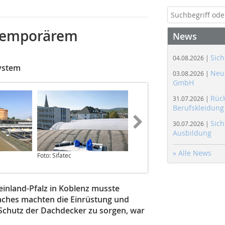
 temporärem
News
Sich
04.08.2026 |
System
Neue
03.08.2026 |
GmbH
Rüc
31.07.2026 |
Berufskleidung
Sich
30.07.2026 |
Ausbildung
» Alle News
Foto: Sifatec
Foto: Sifatec
inland-Pfalz in Koblenz musste
aches machten die Einrüstung und
Schutz der Dachdecker zu sorgen, war