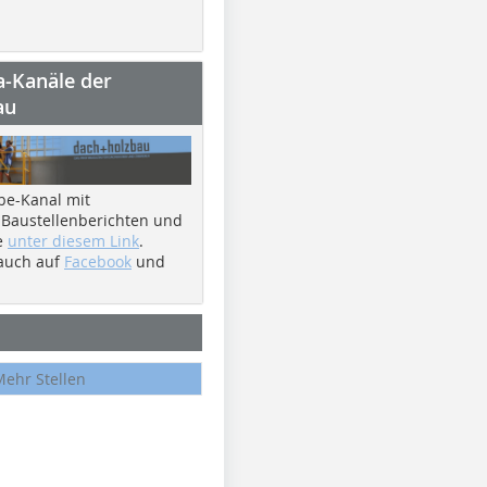
a-Kanäle der
au
be-Kanal mit
 Baustellenberichten und
e
unter diesem Link
.
 auch auf
Facebook
und
Mehr Stellen