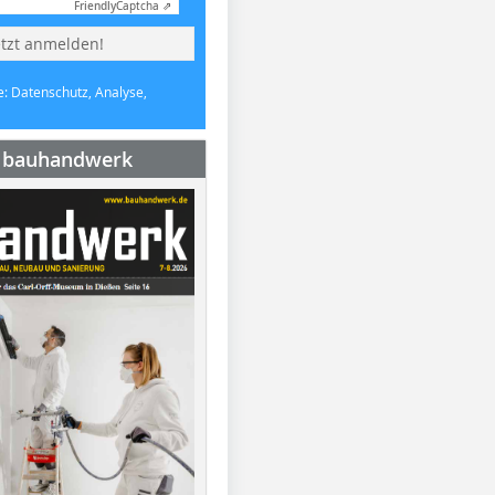
Friendly
Captcha ⇗
etzt anmelden!
e: Datenschutz, Analyse,
e bauhandwerk