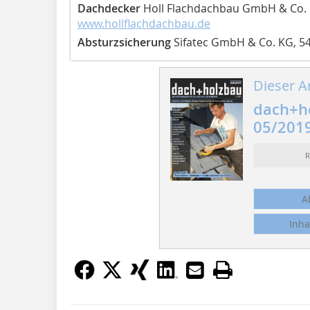
Dachdecker
Holl Flachdachbau GmbH & Co. 
www.hollflachdachbau.de
Absturzsicherung
Sifatec GmbH & Co. KG, 5
Dieser Ar
dach+h
05/201
R
A
Inha