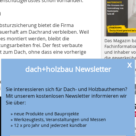
itenschutzgerüstes schon vorhanden.
n
turzsicherung bietet die Firma
dauerhaft am Dachrand verbleiben. Weil
s montiert werden, bleibt die
Das Magazin b
ungsarbeiten frei. Der fest verbaute
Fachinformatio
tt zum Dach, ohne dass eine vorherige
und Inhaber vo
die gewerkeübe
x
Ausbau und in d
dach+holzbau Newsletter
Hier geht es zu
aktuellen Aus
r Presigno Unternehmenskommunikation
 der Pressearbeit.
Anbieter fi
Sie interessieren sich für Dach- und Holzbauthemen?
Mit unserem kostenlosen Newsletter informieren wir
Sie über:
» neue Produkte und Bauprojekte
» Werkzeugtests, Veranstaltungen und Messen
» 12 x pro Jahr und jederzeit kündbar
Finden Sie mehr
EINKAUFSFÜHRE