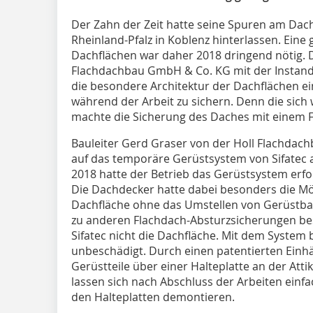
Der Zahn der Zeit hatte seine Spuren am Dac
Rheinland-Pfalz in Koblenz hinterlassen. Ein
Dachflächen war daher 2018 dringend nötig. D
Flachdachbau GmbH & Co. KG mit der Instand
die besondere Architektur der Dachflächen e
während der Arbeit zu sichern. Denn die sic
machte die Sicherung des Daches mit einem F
Bauleiter Gerd Graser von der Holl Flachda
auf das temporäre Gerüstsystem von Sifate
2018 hatte der Betrieb das Gerüstsystem erfol
Die Dachdecker hatte dabei besonders die Mög
Dachfläche ohne das Umstellen von Gerüstba
zu anderen Flachdach-Absturzsicherungen bes
Sifatec nicht die Dachfläche. Mit dem System 
unbeschädigt. Durch einen patentierten Ei
Gerüstteile über einer Halteplatte an der Atti
lassen sich nach Abschluss der Arbeiten ein
den Halteplatten demontieren.