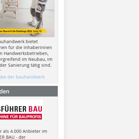
auhandwerk bietet
nen für die Inhaberinnen
n Handwerksbetrieben,
rgreifend im Neubau, im
er Sanierung tätig sind.
r
gabe der bauhandwerk
nden
 als 4.000 Anbieter im
R BAU - der