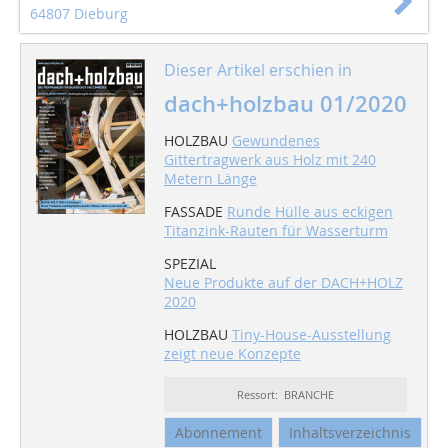
64807 Dieburg
Dieser Artikel erschien in
dach+holzbau 01/2020
HOLZBAU
Gewundenes
Gittertragwerk aus Holz mit 240
Metern Länge
FASSADE
Runde Hülle aus eckigen
Titanzink-Rauten für Wasserturm
SPEZIAL
Neue Produkte auf der DACH+HOLZ
2020
HOLZBAU
Tiny-House-Ausstellung
zeigt neue Konzepte
Ressort: BRANCHE
Abonnement
Inhaltsverzeichnis