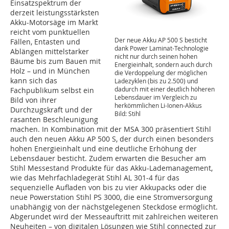
Einsatzspektrum der
derzeit leistungsstärksten
Akku-Motorsäge im Markt
reicht vom punktuellen
Der neue Akku AP 500 S besticht
Fällen, Entasten und
dank Power Laminat-Technologie
Ablängen mittelstarker
nicht nur durch seinen hohen
Bäume bis zum Bauen mit
Energieinhalt, sondern auch durch
Holz – und in München
die Verdoppelung der möglichen
kann sich das
Ladezyklen (bis zu 2.500) und
dadurch mit einer deutlich höheren
Fachpublikum selbst ein
Lebensdauer im Vergleich zu
Bild von ihrer
herkömmlichen Li-Ionen-Akkus
Durchzugskraft und der
Bild: Stihl
rasanten Beschleunigung
machen. In Kombination mit der MSA 300 präsentiert Stihl
auch den neuen Akku AP 500 S, der durch einen besonders
hohen Energieinhalt und eine deutliche Erhöhung der
Lebensdauer besticht. Zudem erwarten die Besucher am
Stihl Messestand Produkte für das Akku-Lademanagement,
wie das Mehrfachladegerät Stihl AL 301-4 für das
sequenzielle Aufladen von bis zu vier Akkupacks oder die
neue Powerstation Stihl PS 3000, die eine Stromversorgung
unabhängig von der nächstgelegenen Steckdose ermöglicht.
Abgerundet wird der Messeauftritt mit zahlreichen weiteren
Neuheiten – von digitalen Lösungen wie Stihl connected zur