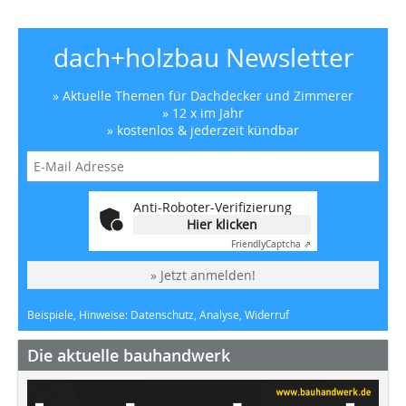
dach+holzbau Newsletter
» Aktuelle Themen für Dachdecker und Zimmerer
» 12 x im Jahr
» kostenlos & jederzeit kündbar
Anti-Roboter-Verifizierung
Hier klicken
Friendly
Captcha ⇗
» Jetzt anmelden!
Beispiele, Hinweise: Datenschutz, Analyse, Widerruf
Die aktuelle bauhandwerk