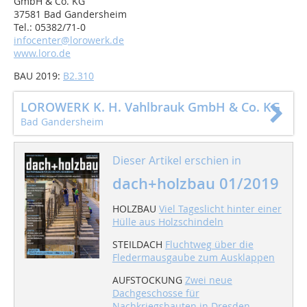
GmbH & Co. KG
37581 Bad Gandersheim
Tel.: 05382/71-0
infocenter@lorowerk.de
www.loro.de
BAU 2019:
B2.310
LOROWERK K. H. Vahlbrauk GmbH & Co. KG
Bad Gandersheim
Dieser Artikel erschien in
dach+holzbau 01/2019
HOLZBAU
Viel Tageslicht hinter einer
Hülle aus Holzschindeln
STEILDACH
Fluchtweg über die
Fledermausgaube zum Ausklappen
AUFSTOCKUNG
Zwei neue
Dachgeschosse für
Nachkriegsbauten in Dresden