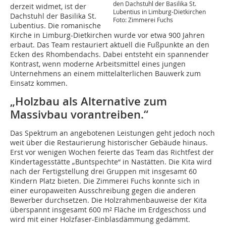
den Dachstuhl der Basilika St.
derzeit widmet, ist der
Lubentius in Limburg-Dietkirchen
Dachstuhl der Basilika St.
Foto: Zimmerei Fuchs
Lubentius. Die romanische
Kirche in Limburg-Dietkirchen wurde vor etwa 900 Jahren
erbaut. Das Team restauriert aktuell die Fußpunkte an den
Ecken des Rhombendachs. Dabei entsteht ein spannender
Kontrast, wenn moderne Arbeitsmittel eines jungen
Unternehmens an einem mittelalterlichen Bauwerk zum
Einsatz kommen.
„Holzbau als Alternative zum
Massivbau vorantreiben.“
Das Spektrum an angebotenen Leistungen geht jedoch noch
weit über die Restaurierung historischer Gebäude hinaus.
Erst vor wenigen Wochen feierte das Team das Richtfest der
Kindertagesstätte „Buntspechte“ in Nastätten. Die Kita wird
nach der Fertigstellung drei Gruppen mit insgesamt 60
Kindern Platz bieten. Die Zimmerei Fuchs konnte sich in
einer europaweiten Ausschreibung gegen die anderen
Bewerber durchsetzen. Die Holzrahmenbauweise der Kita
überspannt insgesamt 600 m² Fläche im Erdgeschoss und
wird mit einer Holzfaser-Einblasdämmung gedämmt.