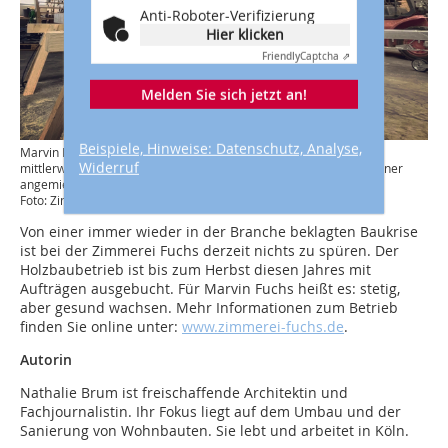
Anti-Roboter-Verifizierung
Hier klicken
Friendly
Captcha ⇗
Melden Sie sich jetzt an!
Beispiele, Hinweise: Datenschutz, Analyse,
Marvin Fuchs hat 2022 seine eigene Zimmerei gegründet und
Widerruf
mittlerweile sechs Mitarbeiter. Derzeit arbeitet die Zimmerei in einer
angemieteten Halle, eine eigene Werkhalle ist der nächste Schritt
Foto: Zimmerei Fuchs
Von einer immer wieder in der Branche beklagten Baukrise
ist bei der Zimmerei Fuchs derzeit nichts zu spüren. Der
Holzbaubetrieb ist bis zum Herbst diesen Jahres mit
Aufträgen ausgebucht. Für Marvin Fuchs heißt es: stetig,
aber gesund wachsen. Mehr Informationen zum Betrieb
finden Sie online unter:
www.zimmerei-fuchs.de
.
Autorin
Nathalie Brum ist freischaffende Architektin und
Fachjournalistin. Ihr Fokus liegt auf dem Umbau und der
Sanierung von Wohnbauten. Sie lebt und arbeitet in Köln.