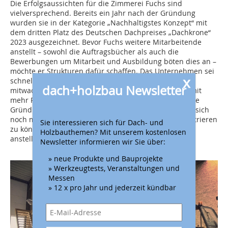
Die Erfolgsaussichten für die Zimmerei Fuchs sind
vielversprechend. Bereits ein Jahr nach der Gründung
wurden sie in der Kategorie „Nachhaltigstes Konzept“ mit
dem dritten Platz des Deutschen Dachpreises „Dachkrone“
2023 ausgezeichnet. Bevor Fuchs weitere Mitarbeitende
anstellt – sowohl die Auftragsbücher als auch die
Bewerbungen um Mitarbeit und Ausbildung böten dies an –
möchte er Strukturen dafür schaffen. Das Unternehmen sei
x
schnell gewachsen, die Strukturen müssten erst
dach+holzbau Newsletter
mitwachsen, erklärt Marvin Fuchs. Eine eigene Halle mit
mehr Platz als Alternative zur gemieteten Halle und die
Gründung einer GmbH sind seine nächsten Ziele. Um sich
noch mehr auf sein eigentliches Kerngeschäft konzentrieren
Sie interessieren sich für Dach- und
zu können, möchte er außerdem eine Bürofachkraft
Holzbauthemen? Mit unserem kostenlosen
anstellen.
Newsletter informieren wir Sie über:
» neue Produkte und Bauprojekte
» Werkzeugtests, Veranstaltungen und
Messen
» 12 x pro Jahr und jederzeit kündbar