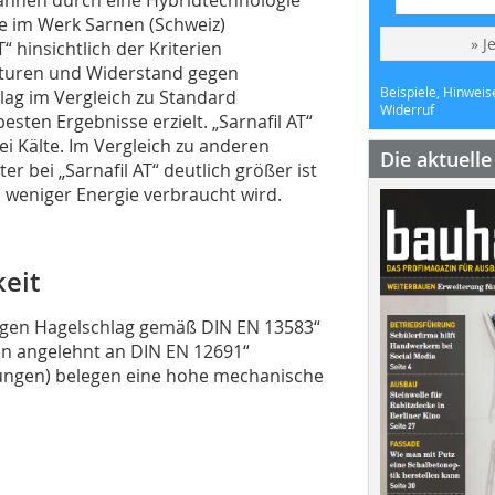
ie im Werk Sarnen (Schweiz)
» J
“ hinsichtlich der Kriterien
eraturen und Widerstand gegen
Beispiele, Hinweis
lag im Vergleich zu Standard
Widerruf
ten Ergebnisse erzielt. „Sarnafil AT“
bei Kälte. Im Vergleich zu anderen
Die aktuell
r bei „Sarnafil AT“ deutlich größer ist
weniger Energie verbraucht wird.
eit
egen Hagelschlag gemäß DIN EN 13583“
en angelehnt an DIN EN 12691“
gungen) belegen eine hohe mechanische