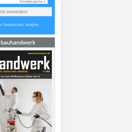
Friendly
Captcha ⇗
etzt anmelden!
e: Datenschutz, Analyse,
e bauhandwerk