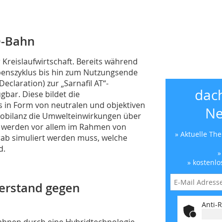
O-Bahn
r Kreislaufwirtschaft. Bereits während
benszyklus bis hin zum Nutzungsende
eclaration) zur „Sarnafil AT“-
dac
gbar. Diese bildet die
 in Form von neutralen und objektiven
Ne
Ökobilanz die Umwelteinwirkungen über
 werden vor allem im Rahmen von
» Aktuelle Th
rab simuliert werden muss, welche
d.
»
» kostenlo
erstand gegen
Anti-R
bahnen durch eine Hybridtechnologie