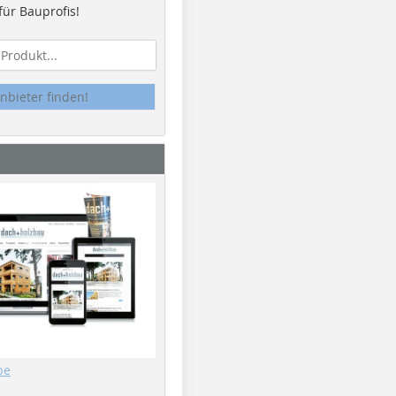
ür Bauprofis!
nbieter finden!
be