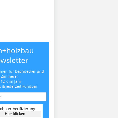
h+holzbau
wsletter
emen für Dachdecker und
Zimmerer
 12 x im Jahr
s & jederzeit kündbar
oboter-Verifizierung
Hier klicken