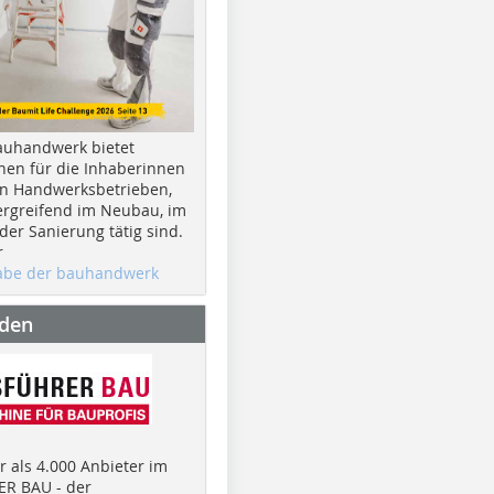
auhandwerk bietet
nen für die Inhaberinnen
n Handwerksbetrieben,
rgreifend im Neubau, im
er Sanierung tätig sind.
r
gabe der bauhandwerk
nden
 als 4.000 Anbieter im
R BAU - der