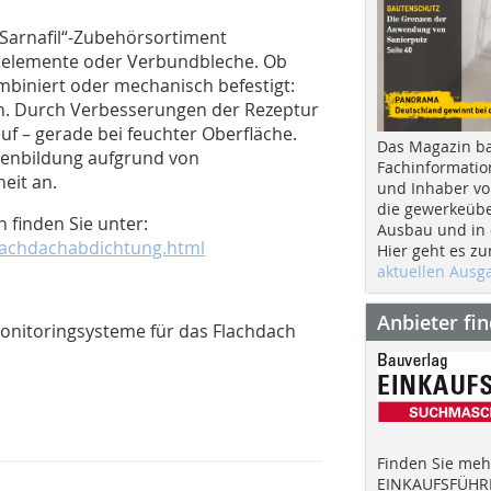
 „Sarnafil“-Zubehörsortiment
selemente oder Verbundbleche. Ob
mbiniert oder mechanisch befestigt:
den. Durch Verbesserungen der Rezeptur
auf – gerade bei feuchter Oberfläche.
Das Magazin b
lenbildung aufgrund von
Fachinformatio
eit an.
und Inhaber vo
die gewerkeübe
 finden Sie unter:
Ausbau und in d
flachdachabdichtung.html
Hier geht es zu
aktuellen Aus
Anbieter fi
nitoringsysteme für das Flachdach
Finden Sie mehr
EINKAUFSFÜHRE