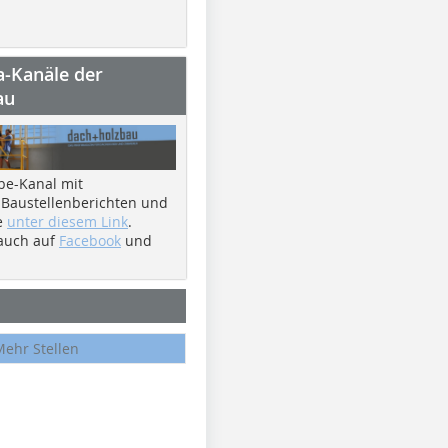
a-Kanäle der
au
be-Kanal mit
 Baustellenberichten und
e
unter diesem Link
.
 auch auf
Facebook
und
Mehr Stellen