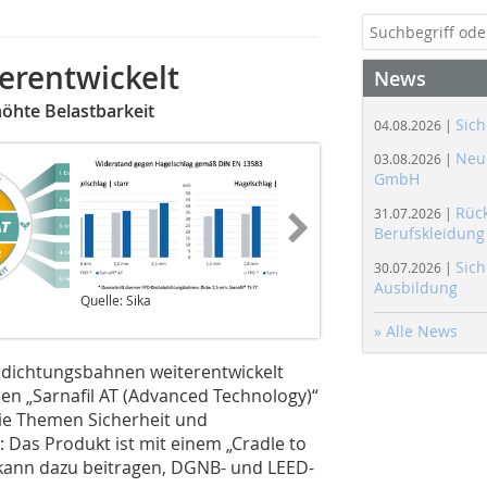
erentwickelt
News
rhöhte Belastbarkeit
Sich
04.08.2026 |
Neue
03.08.2026 |
GmbH
Rüc
31.07.2026 |
Berufskleidung
Sich
30.07.2026 |
Ausbildung
Quelle: Sika
Quelle: Sika
» Alle News
Abdichtungsbahnen weiterentwickelt
en „Sarnafil AT (Advanced Technology)“
die Themen Sicherheit und
e: Das Produkt ist mit einem „Cradle to
d kann dazu beitragen, DGNB- und LEED-