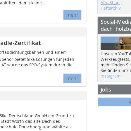
Abo-Shop
blüften, damit keine...
Heftarchiv
mehr
Social-Medi
dach+holzb
dle-Zertifikat
tstoffabdichtungsbahnen und einem
Unseren YouTu
behör bietet Sika Lösungen für jeden
Werkzeugtests,
l AT wurde das FPO-System durch die...
mehr finden Si
Sie finden uns
Instagram
.
mehr
Jobs
ie Sika Deutschland GmbH ein Grund zu
e Stadt Wörth das alte Dach des
undschule Dorschberg und wählte als