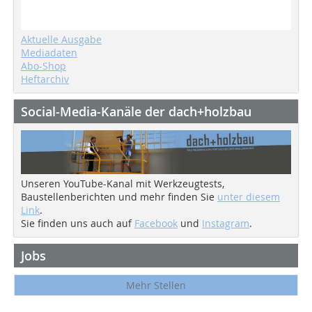
Aktuelle Ausgabe
Mediadaten
Abo-Shop
Heftarchiv
Social-Media-Kanäle der dach+holzbau
Unseren YouTube-Kanal mit Werkzeugtests,
Baustellenberichten und mehr finden Sie
unter diesem
Link
.
Sie finden uns auch auf
Facebook
und
Instagram
.
Jobs
Mehr Stellen