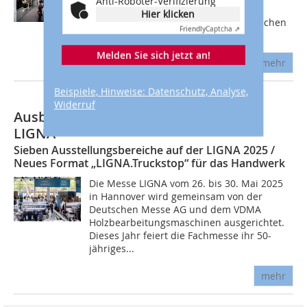
Anti-Roboter-Verifizierung
Jahr ihr 50-jähriges Jubiläum. Die
Hier klicken
Fachmesse wird erneut von der Deutschen
Friendly
Captcha ⇗
Messe AG und dem VDMA...
Melden Sie sich jetzt an!
mehr
Beispiele, Hinweise: Datenschutz, Analyse,
Widerruf
Ausblick auf die Jubiläumsedition der
LIGNA
Sieben Ausstellungsbereiche auf der LIGNA 2025 /
Neues Format „LIGNA.Truckstop“ für das Handwerk
Die Messe LIGNA vom 26. bis 30. Mai 2025
in Hannover wird gemeinsam von der
Deutschen Messe AG und dem VDMA
Holzbearbeitungsmaschinen ausgerichtet.
Dieses Jahr feiert die Fachmesse ihr 50-
jähriges...
mehr