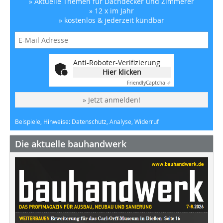
» Aktuelle Themen für Dachdecker und Zimmerer
» 12 x im Jahr
» kostenlos & jederzeit kündbar
Anti-Roboter-Verifizierung
Hier klicken
Friendly
Captcha ⇗
» Jetzt anmelden!
Beispiele, Hinweise: Datenschutz, Analyse, Widerruf
Die aktuelle bauhandwerk