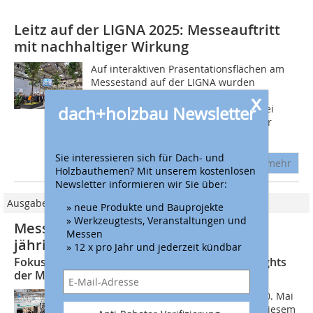
Leitz auf der LIGNA 2025: Messeauftritt
mit nachhaltiger Wirkung
Auf interaktiven Präsentationsflächen am
Messestand auf der LIGNA wurden
praxisnahe Lösungen und
x
Prozessinnovationen dargestellt. Dabei
dach+holzbau Newsletter
konnten Besucherinnen und Besucher
erleben, wie moderne...
Sie interessieren sich für Dach- und
mehr
Holzbauthemen? Mit unserem kostenlosen
Newsletter informieren wir Sie über:
Ausgabe 03/2025
» neue Produkte und Bauprojekte
» Werkzeugtests, Veranstaltungen und
Messe LIGNA in Hannover feiert 50-
Messen
jähriges Jubiläum
» 12 x pro Jahr und jederzeit kündbar
Fokusthemen, Ausstellungsbereiche und Highlights
der Messe LIGNA im Mai 2025
Die Messe LIGNA findet vom 26. bis 30. Mai
2025 in Hannover statt und feiert in diesem