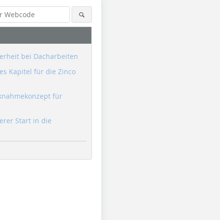
erheit bei Dacharbeiten
s Kapitel für die Zinco
knahmekonzept für
erer Start in die
Foto: Sika
Foto: Sika
Foto: Sika