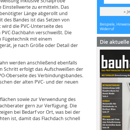
weißung inklusive Schälprobe
Einstellwerte zu ermitteln. Das
» J
enötigter Länge abgerollt und
t des Bandes ist das Setzen von
Beispiele, Hinweis
t wird die PVC-Unterseite des
Widerruf
n PVC-Dachbahn verschweißt. Die
n Fügetechnik mit einem
Die aktuell
ät, je nach Größe oder Detail der
ahn werden anschließend ebenfalls
n Schritt erfolgt das Aufschweißen der
FPO-Oberseite des Verbindungsbandes.
ischen der alten PVC- und der neuen
ilflächen sowie zur Verwendung des
achberater gern zur Verfügung. Die
eigen bei Bedarf vor Ort, was bei der
en ist, damit das Flachdach schnell