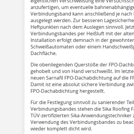
eigentlichen Verschweißung eine Versuchssch
anzufertigen, um eventuelle bahnenabhängige 
Verbindungsband kann anschließend je nach b
ausgelegt werden. Zur besseren Lagesicherhei
Heftpunkten nach dem Auslegen sinnvoll. Jetz
Verbindungsbandes per Heißluft mit der alte
Installation erfolgt demnach in der gewohnte
Schweißautomaten oder einem Handschweißger
Dachfläche.
Die obenliegenden Querstöße der FPO-Dachb
gehobelt und von Hand verschweißt. Im letzte
neuen Sarnafil FPO-Dachabdichtung auf die 
Damit ist eine absolut sichere Verbindung zw
FPO-Dachabdichtung hergestellt.
Für die Festlegung sinnvoll zu sanierender Te
Verbindungsbandes stehen die Sika Roofing F
TÜV-zertifizierten Sika-Anwendungstechniker z
Verwendung des Verbindungsbandes zu beacht
wieder komplett dicht wird.