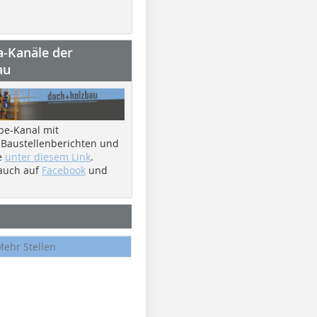
a-Kanäle der
au
be-Kanal mit
 Baustellenberichten und
e
unter diesem Link
.
 auch auf
Facebook
und
Mehr Stellen