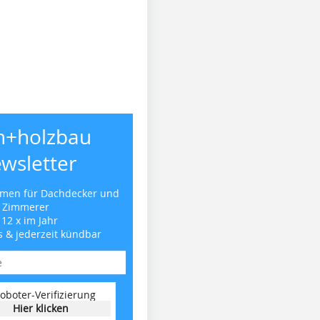
h+holzbau
wsletter
emen für Dachdecker und
Zimmerer
 12 x im Jahr
s & jederzeit kündbar
oboter-Verifizierung
Hier klicken