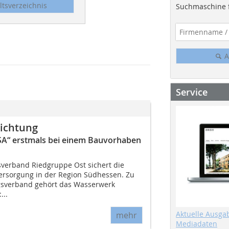
ltsverzeichnis
Suchmaschine f
A
Service
ichtung
FSA“ erstmals bei einem Bauvorhaben
verband Riedgruppe Ost sichert die
versorgung in der Region Südhessen. Zu
sverband gehört das Wasserwerk
...
Aktuelle Ausga
mehr
Mediadaten