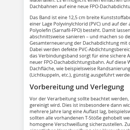
Dachbahnen auf eine neue FPO-Dachabdichtu
Das Band ist eine 12,5 cm breite Kunststoffab
einer Lage Polyvinylchlorid (PVC) und auf der 
Polyolefin (Sarnafil-FPO) besteht. Damit lass
abschnittsweise sanieren – und machen so den
Gesamterneuerung der Dachabdichtung mit d
Dabei werden defekte PVC-Abdichtungsbereic
das Verbindungsband sorgt für eine sichere 
neuer FPO-Dachabdichtungsbahn. Auf diese W
Dachfläche, wie beispielsweise Randsanieru
(Lichtkuppeln, etc.), günstig ausgeführt werde
Vorbereitung und Verlegung
Vor der Verarbeitung sollte beachtet werden,
gereinigt wird. Dies ist insbesondere dann w
mehrere Jahre lang eine Auflast lag, beispiel
sollten alle vorhandenen T-Stöße gehobelt w
homogene Verschweißung sicherzustellen. Zusä