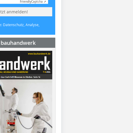
Friendly
Captcha ⇗
etzt anmelden!
e: Datenschutz, Analyse,
e bauhandwerk