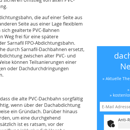
ng.
dichtungsbahn, die auf einer Seite aus
anderen Seite aus einer Lage flexiblem
en sich gealterte PVC-Bahnen
 Weg frei für eine spätere
er Sarnafil FPO-Abdichtungsbahn.
he durch Sarnafil-Dachbahnen ersetzt,
dac
Abdichtung zwischen alter PVC- und
eise können Teilsanierungen einer
Ne
ngen oder Dachdurchdringungen
n.
» Aktuelle Th
»
» kostenlo
 dass die alte PVC-Dachbahn sorgfältig
ichtig, wenn über der Dachabdichtung
sweise ein Gründach. Darüber hinaus
erden, um eine durchgehend
Anti-R
tzlich ist es ratsam, vor der