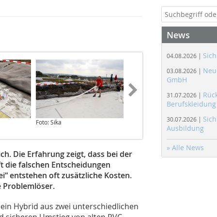
News
Sich
04.08.2026 |
Neue
03.08.2026 |
GmbH
Rüc
31.07.2026 |
Berufskleidung
Sich
30.07.2026 |
Foto: Sika
Foto: Sika
Ausbildung
» Alle News
ch. Die Erfahrung zeigt, dass bei der
ft die falschen Entscheidungen
“ ­entstehen oft zusätzliche Kosten.
e Problemlöser.
 ein Hybrid aus zwei unterschiedlichen
nd sicheren Umstieg von alten PVC-