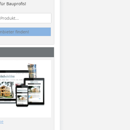
ür Bauprofis!
nbieter finden!
be