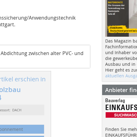
tionssicherung/Anwendungstechnik
ttgart.
Das Magazin b
Fachinformatio
und Inhaber vo
 Abdichtung zwischen alter PVC- und
die gewerkeübe
Ausbau und in d
Hier geht es zu
aktuellen Aus
tikel erschien in
olzbau
Anbieter fi
4
essort: DACH
Finden Sie mehr
bonnement
EINKAUFSFÜHRE