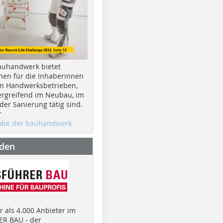
auhandwerk bietet
nen für die Inhaberinnen
n Handwerksbetrieben,
rgreifend im Neubau, im
er Sanierung tätig sind.
r
gabe der bauhandwerk
nden
 als 4.000 Anbieter im
R BAU - der