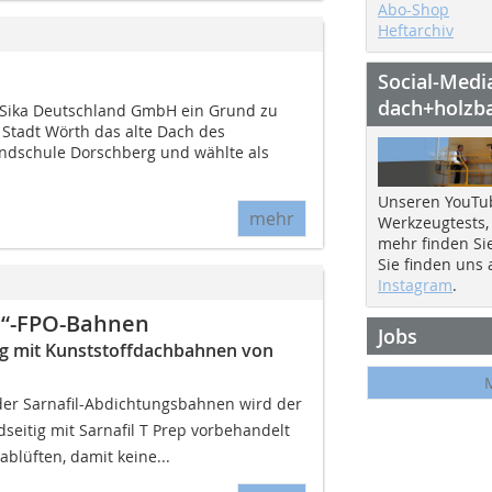
Abo-Shop
Heftarchiv
Social-Medi
dach+holzb
ie Sika Deutschland GmbH ein Grund zu
e Stadt Wörth das alte Dach des
undschule Dorschberg und wählte als
Unseren YouTu
mehr
Werkzeugtests,
mehr finden Si
Sie finden uns
Instagram
.
l“-FPO-Bahnen
Jobs
ang mit Kunststoffdachbahnen von
er Sarnafil-Abdichtungsbahnen wird der
eitig mit Sarnafil T Prep vorbehandelt
blüften, damit keine...