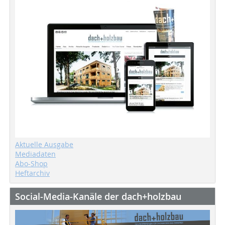
Aktuelle Ausgabe
Mediadaten
Abo-Shop
Heftarchiv
Social-Media-Kanäle der dach+holzbau