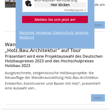
Anti-Roboter-Verifizierung
Konstruieren und Bauen mit Holz wurde am
Hier klicken
27. Mai 2025 auf der Messe Ligna in
Friendly
Captcha ⇗
Hannover eröffnet. Die Ausstellung...
Melden Sie sich jetzt an!
mehr
Beispiele, Hinweise: Datenschutz, Analyse,
Widerruf
Wanderausstellung
„Holz.Bau.Architektur" auf Tour
Präsentiert wird eine Projektauswahl des Deutschen
Holzbaupreises 2023 und des Hochschulpreises
Holzbau 2023
Ausgezeichnete, zeitgenössische Holzbauprojekte: die
Neuauflage der Wanderausstellung Holz.Bau.Architektur 
Entwerfen, Konstruieren und Bauen mit Holz", präsentiert
eine Auswahl von...
mehr