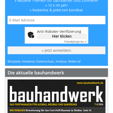
» Aktuelle Themen für Dachdecker und Zimmerer
» 12 x im Jahr
» kostenlos & jederzeit kündbar
Anti-Roboter-Verifizierung
Hier klicken
Friendly
Captcha ⇗
» Jetzt anmelden!
Beispiele, Hinweise: Datenschutz, Analyse, Widerruf
Die aktuelle bauhandwerk