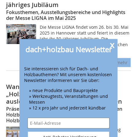
jähriges Jubiläum
Fokusthemen, Ausstellungsbereiche und Highlights
der Messe LIGNA im Mai 2025
Die Messe LIGNA findet vom 26. bis 30. Mai
2025 in Hannover statt und feiert in diesem
Jahr ihr 50-jähriges Jubiläum. Die
x
Fachmesse wird erneut von der Deutschen
dach+holzbau Newsletter
Messe AG und dem VDMA...
mehr
Sie interessieren sich für Dach- und
Holzbauthemen? Mit unserem kostenlosen
Newsletter informieren wir Sie über:
Wanderausstellung
» neue Produkte und Bauprojekte
„Holz.Bau.Architektur 2025” ab sofort
» Werkzeugtests, Veranstaltungen und
ausleihbar für eigene Veranstaltungen
Messen
» 12 x pro Jahr und jederzeit kündbar
Präsentation einer Projektauswahl des Deutschen
Holzbaupreises 2025 und des Hochschulpreises
Holzbau 2025
Die Neuauflage der Wanderausstellung
Holz.Bau.Architektur  Entwerfen,