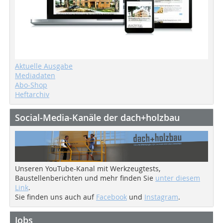
Aktuelle Ausgabe
Mediadaten
Abo-Shop
Heftarchiv
Social-Media-Kanäle der dach+holzbau
Unseren YouTube-Kanal mit Werkzeugtests,
Baustellenberichten und mehr finden Sie
unter diesem
Link
.
Sie finden uns auch auf
Facebook
und
Instagram
.
Jobs