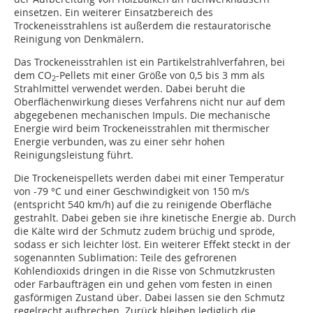
einsetzen. Ein weiterer Einsatzbereich des
Trockeneisstrahlens ist außerdem die restauratorische
Reinigung von Denkmälern.
Das Trockeneisstrahlen ist ein Partikelstrahlverfahren, bei
dem CO
-Pellets mit einer Größe von 0,5 bis 3 mm als
2
Strahlmittel verwendet werden. Dabei beruht die
Oberflächenwirkung dieses Verfahrens nicht nur auf dem
abgegebenen mechanischen Impuls. Die mechanische
Energie wird beim Trockeneisstrahlen mit thermischer
Energie verbunden, was zu einer sehr hohen
Reinigungsleistung führt.
Die Trockeneispellets werden dabei mit einer Temperatur
von -79 °C und einer Geschwindigkeit von 150 m/s
(entspricht 540 km/h) auf die zu reinigende Oberfläche
gestrahlt. Dabei geben sie ihre kinetische Energie ab. Durch
die Kälte wird der Schmutz zudem brüchig und spröde,
sodass er sich leichter löst. Ein weiterer Effekt steckt in der
sogenannten Sublimation: Teile des gefrorenen
Kohlendioxids dringen in die Risse von Schmutzkrusten
oder Farbaufträgen ein und gehen vom festen in einen
gasförmigen Zustand über. Dabei lassen sie den Schmutz
regelrecht aufbrechen. Zurück bleiben lediglich die