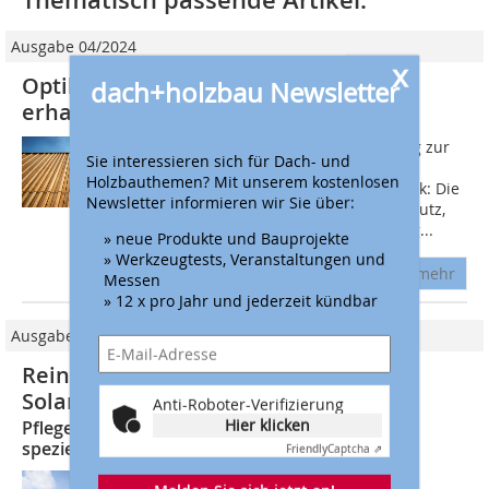
Thematisch passende Artikel:
Ausgabe 04/2024
x
Optik und Wert von Holzfassaden
dach+holzbau Newsletter
erhalten
Eine schonende und effiziente Lösung zur
Sie interessieren sich für Dach- und
Reinigung von Holzfassaden ist die
Holzbauthemen? Mit unserem kostenlosen
Behandlung mit Heißwasserhochdruck: Die
Newsletter informieren wir Sie über:
hohen Temperaturen lösen den Schmutz,
der Aufpralldruck lässt sich, abhängig...
» neue Produkte und Bauprojekte
» Werkzeugtests, Veranstaltungen und
mehr
Messen
» 12 x pro Jahr und jederzeit kündbar
Ausgabe 02/2022
Reinigung sorgt für konstanten
Solarstromertrag
Anti-Roboter-Verifizierung
Hier klicken
Pflege und Reinigung von Solarmodulen mit
spezieller Ausrüstung
Friendly
Captcha ⇗
237 Milliarden Kilowattstunden Strom