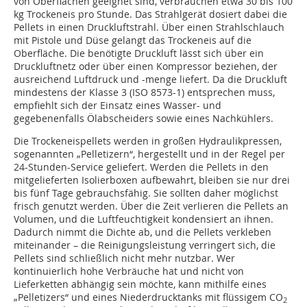
von Oberflächen geeignet sind, verbrauchen etwa 30 bis 100
kg Trockeneis pro Stunde. Das Strahlgerät dosiert dabei die
Pellets in einen Druckluftstrahl. Über einen Strahlschlauch
mit Pistole und Düse gelangt das Trockeneis auf die
Oberfläche. Die benötigte Druckluft lässt sich über ein
Druckluftnetz oder über einen Kompressor beziehen, der
ausreichend Luftdruck und -menge liefert. Da die Druckluft
mindestens der Klasse 3 (ISO 8573-1) entsprechen muss,
empfiehlt sich der Einsatz eines Wasser- und
gegebenenfalls Ölabscheiders sowie eines Nachkühlers.
Die Trockeneispellets werden in großen Hydraulikpressen,
sogenannten „Pelletizern“, hergestellt und in der Regel per
24-Stunden-Service geliefert. Werden die Pellets in den
mitgelieferten Isolierboxen aufbewahrt, bleiben sie nur drei
bis fünf Tage gebrauchsfähig. Sie sollten daher möglichst
frisch genutzt werden. Über die Zeit verlieren die Pellets an
Volumen, und die Luftfeuchtigkeit kondensiert an ihnen.
Dadurch nimmt die Dichte ab, und die Pellets verkleben
miteinander – die Reinigungsleistung verringert sich, die
Pellets sind schließlich nicht mehr nutzbar. Wer
kontinuierlich hohe Verbräuche hat und nicht von
Lieferketten abhängig sein möchte, kann mithilfe eines
„Pelletizers“ und eines Niederdrucktanks mit flüssigem CO
2