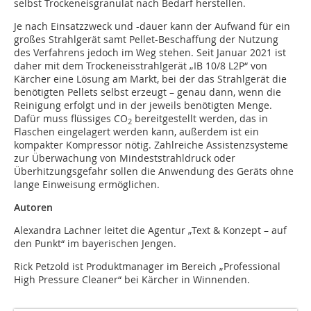
selbst Trockeneisgranulat nach Bedarf herstellen.
Je nach Einsatzzweck und -dauer kann der Aufwand für ein
großes Strahlgerät samt Pellet-Beschaffung der Nutzung
des Verfahrens jedoch im Weg stehen. Seit Januar 2021 ist
daher mit dem Trockeneisstrahlgerät „IB 10/8 L2P“ von
Kärcher eine Lösung am Markt, bei der das Strahlgerät die
benötigten Pellets selbst erzeugt – genau dann, wenn die
Reinigung erfolgt und in der jeweils ­benötigten Menge.
Dafür muss flüssiges CO
bereitgestellt werden, das in
2
Flaschen eingelagert werden kann, außerdem ist ein
kompakter Kompressor nötig. Zahlreiche Assistenzsysteme
zur Überwachung von Mindeststrahldruck oder
Überhitzungsgefahr sollen die Anwendung des Geräts ohne
lange Einweisung ermöglichen.
Autoren
Alexandra Lachner leitet die Agentur „Text & Konzept – auf
den Punkt“ im bayerischen Jengen.
Rick Petzold ist Produktmanager im Bereich „Professional
High Pressure Cleaner“ bei Kärcher in Winnenden.