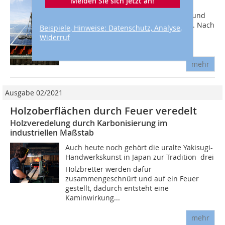
Melden Sie sich jetzt an!
haben erneuerbare Energien 2019 in
Deutschland geliefert, davon kamen rund
20 Prozent aus der Kraft der Sonne[1]. Nach
Beispiele, Hinweise: Datenschutz, Analyse,
Angaben des Bundesverbands
Widerruf
Solarwirtschaft...
mehr
Ausgabe 02/2021
Holzoberflächen durch Feuer veredelt
Holzveredelung durch Karbonisierung im
industriellen Maßstab
Auch heute noch gehört die uralte Yakisugi-
Handwerkskunst in Japan zur Tradition ­ drei
Holzbretter werden dafür
zusammengeschnürt und auf ein Feuer
gestellt, dadurch entsteht eine
Kaminwirkung...
mehr