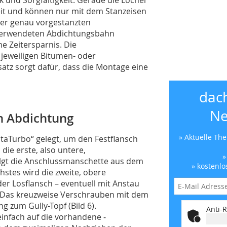
eit und können nur mit dem Stanzeisen
ner genau vorgestanzten
verwendeten Abdichtungsbahn
me Zeitersparnis. Die
jeweiligen Bitumen- oder
satz sorgt dafür, dass die Montage eine
dac
Ne
en Abdichtung
» Aktuelle Th
taTurbo“ gelegt, um den Festflansch
die erste, also untere,
»
olgt die Anschlussmanschette aus dem
» kostenlo
hstes wird die zweite, obere
er Losflansch – eventuell mit Anstau
). Das kreuzweise Verschrauben mit dem
 zum Gully-Topf (Bild 6).
Anti-R
infach auf die vorhandene ­