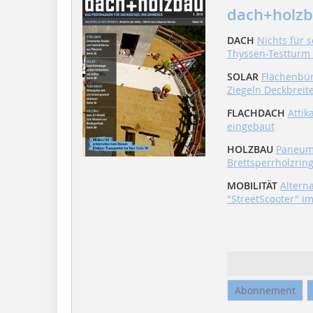
dach+holzb
DACH
Nichts für 
Thyssen-Testturm 
SOLAR
Flächenbün
Ziegeln Deckbreit
FLACHDACH
Attik
eingebaut
HOLZBAU
Paneum
Brettsperrholzrin
MOBILITÄT
Alterna
"StreetScooter" im
Abonnement