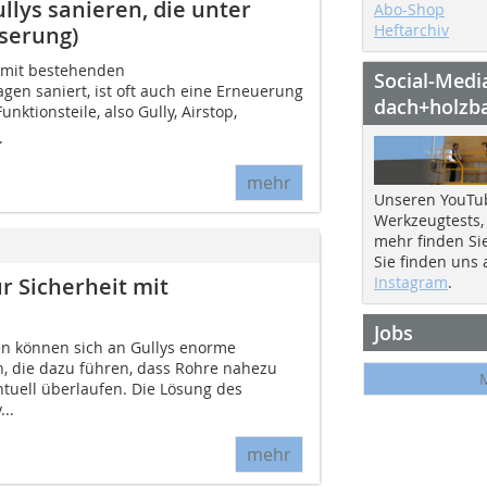
llys sanieren, die unter
Abo-Shop
Heftarchiv
serung)
 mit bestehenden
Social-Medi
en saniert, ist oft auch eine Erneuerung
dach+holzb
ktionsteile, also Gully, Airstop,
.
mehr
Unseren YouTu
Werkzeugtests,
mehr finden Si
Sie finden uns
r Sicherheit mit
Instagram
.
Jobs
en können sich an Gullys enorme
die dazu führen, dass Rohre nahezu
entuell überlaufen. Die Lösung des
..
mehr