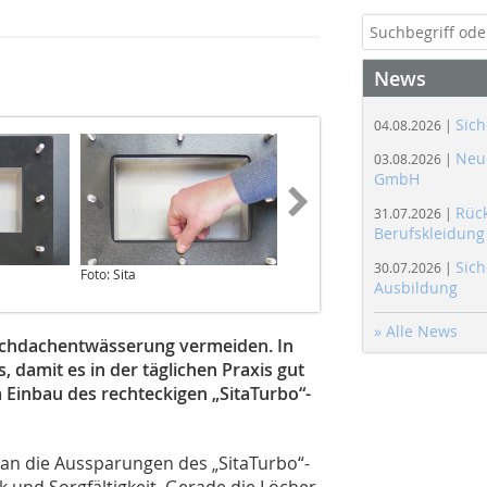
News
Sich
04.08.2026 |
Neue
03.08.2026 |
GmbH
Rüc
31.07.2026 |
Berufskleidung
Sich
30.07.2026 |
Foto: Sita
Foto: Sita
Ausbildung
» Alle News
Flachdachentwässerung vermeiden. In
 damit es in der täglichen Praxis gut
em Einbau des rechteckigen „SitaTurbo“-
an die Aussparungen des „SitaTurbo“-
k und Sorgfältigkeit. Gerade die Löcher