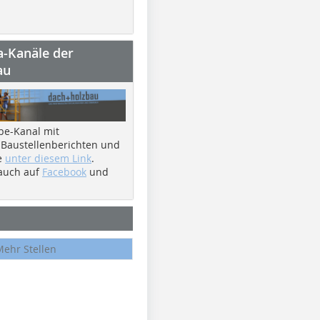
a-Kanäle der
au
be-Kanal mit
 Baustellenberichten und
e
unter diesem Link
.
 auch auf
Facebook
und
Mehr Stellen