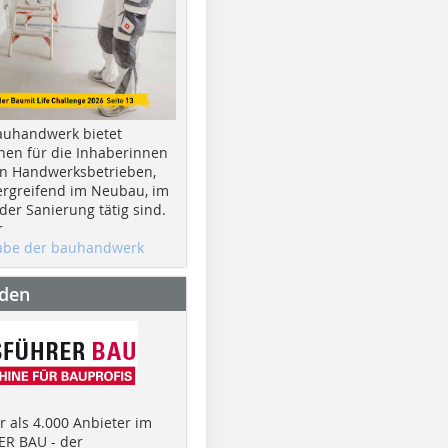
auhandwerk bietet
nen für die Inhaberinnen
n Handwerksbetrieben,
rgreifend im Neubau, im
er Sanierung tätig sind.
r
gabe der bauhandwerk
nden
 als 4.000 Anbieter im
R BAU - der