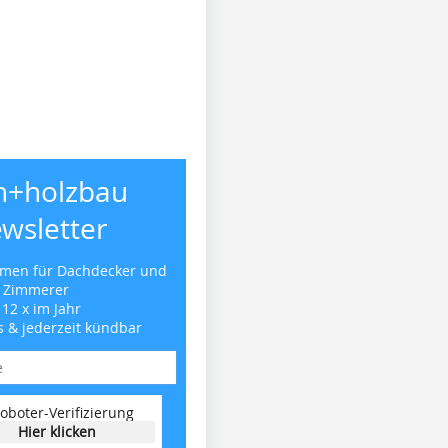
h+holzbau
wsletter
emen für Dachdecker und
Zimmerer
 12 x im Jahr
s & jederzeit kündbar
oboter-Verifizierung
Hier klicken