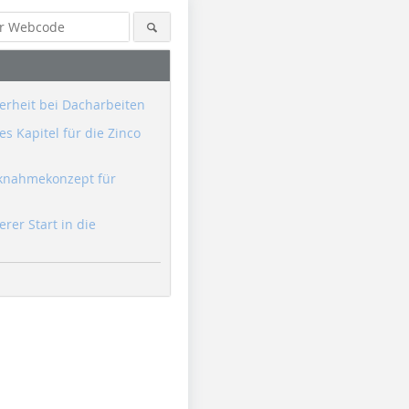
erheit bei Dacharbeiten
s Kapitel für die Zinco
knahmekonzept für
erer Start in die
Foto: Sita
Foto: Sita
Foto: Sita