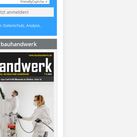
Friendly
Captcha ⇗
etzt anmelden!
e: Datenschutz, Analyse,
e bauhandwerk