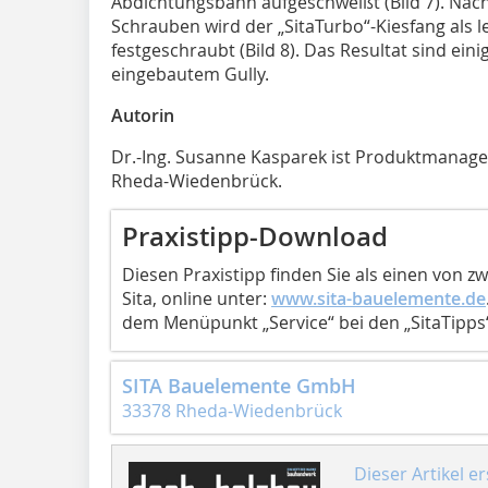
Abdichtungsbahn aufgeschweißt (Bild 7). Na
Schrauben wird der „SitaTurbo“-Kiesfang als l
festgeschraubt (Bild 8). Das Resultat sind ein
eingebautem Gully.
Autorin
Dr.-Ing. Susanne Kasparek ist Produktmanage
Rheda-Wiedenbrück.
Praxistipp-Download
Diesen Praxistipp finden Sie als einen von z
Sita, online unter:
www.sita-bauelemente.de
dem Menüpunkt „Service“ bei den „SitaTipps
SITA Bauelemente GmbH
33378 Rheda-Wiedenbrück
Dieser Artikel er