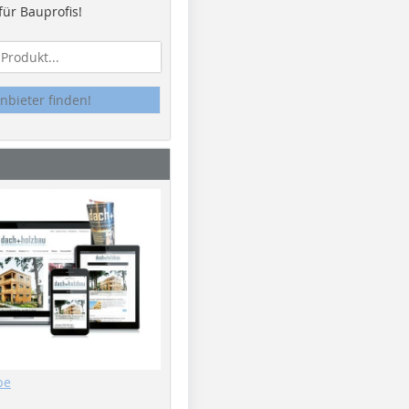
ür Bauprofis!
nbieter finden!
be