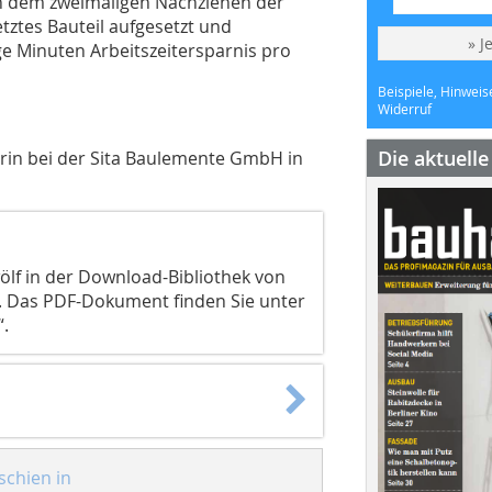
ch dem zweimaligen Nachziehen der
etztes Bauteil aufgesetzt und
» J
ige Minuten Arbeitszeitersparnis pro
Beispiele, Hinweis
Widerruf
Die aktuell
rin bei der Sita Baulemente GmbH in
wölf in der Download-Bibliothek von
. Das PDF-Dokument finden Sie unter
“.
schien in