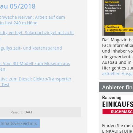
au 05/2018
schwache Nerven: Arbeit auf dem
in fast 240 m Höhe
dig verlegt: Solardachziegel mit acht
e
Das Magazin b
Fachinformatio
agullys zeit- und kostensparend
und Inhaber vo
die gewerkeübe
Ausbau und in d
: Vom 3D-Modell zum Museum aus
Hier geht es zu
gen
aktuellen Aus
tive zum Diesel: Elektro-Transporter
 Test
Anbieter fi
Ressort: DACH
Inhaltsverzeichnis
Finden Sie mehr
EINKAUFSFÜHRE