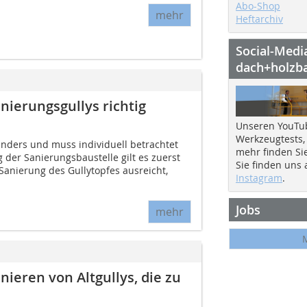
Abo-Shop
mehr
Heftarchiv
Social-Medi
dach+holzb
nierungsgullys richtig
Unseren YouTu
Werkzeugtests,
anders und muss individuell betrachtet
mehr finden Si
 der Sanierungsbaustelle gilt es zuerst
Sie finden uns
Sanierung des Gullytopfes ausreicht,
Instagram
.
Jobs
mehr
nieren von Altgullys, die zu