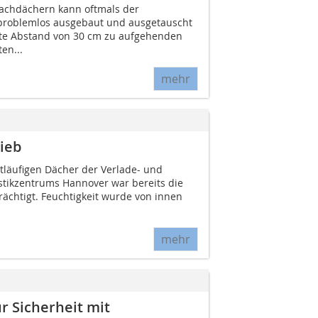
lachdächern kann oftmals der
 problemlos ausgebaut und ausgetauscht
rte Abstand von 30 cm zu aufgehenden
en...
mehr
ieb
itläufigen Dächer der Verlade- und
stikzentrums Hannover war bereits die
htigt. Feuchtigkeit wurde von innen
mehr
r Sicherheit mit