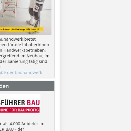
auhandwerk bietet
nen für die Inhaberinnen
n Handwerksbetrieben,
rgreifend im Neubau, im
er Sanierung tätig sind.
r
gabe der bauhandwerk
nden
 als 4.000 Anbieter im
R BAU - der