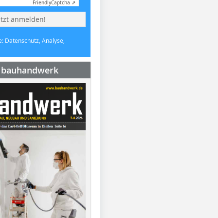
Friendly
Captcha ⇗
etzt anmelden!
e: Datenschutz, Analyse,
e bauhandwerk