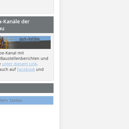
a-Kanäle der
au
be-Kanal mit
 Baustellenberichten und
e
unter diesem Link
.
 auch auf
Facebook
und
Mehr Stellen