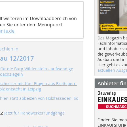
elf weiteren im Downloadbereich von
den Sie unter dem Menüpunkt
ente.de
.
Das Magazin b
Fachinformatio
schien in
und Inhaber vo
die gewerkeübe
au 12/2017
Ausbau und in d
Hier geht es zu
für die Burg Wildenstein - aufwendige
aktuellen Aus
ndachziegeln
Anbieter fi
hosser mit fünf Etagen aus Brettsperr-
lz entsteht in Leipzig
len statt abbeizen von Holzfassaden: So
LZ
Jetzt für Handwerkerrundgänge
Finden Sie mehr
EINKAUFSFÜHRE