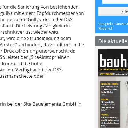
de für die Sanierung von bestehenden
» J
 Altgullys mit einem Topfdurchmesser von
u des alten Gullys, denn der DSS-
Beispiele, Hinweis
esteckt. Die Leistungsfähigkeit des
Widerruf
rschnittverlust wieder wett.
p“, wird eine Strudelbildung beim
Die aktuell
rstop“ verhindert, dass Luft mit in die
einer Druckströmung unerwünscht, da
So leistet der „SitaAirstop“ einen
rdruck und die hohe
tellen. Verfügbar ist der DSS-
lussmanschette oder
rin bei der Sita Bauelemente GmbH in