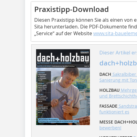
Praxistipp-Download
Diesen Praxistipp können Sie als einen von 
Sita herunterladen. Die PDF-Dokumente fin
„Service“ auf der Website
www.sita-bauelem
Dieser Artikel er
dach+holzb
DACH
Sakralbiber 
Sanierung mit To
HOLZBAU
Mehrgesc
und Brettschichtho
FASSADE
Sandstrah
funktioniert es
MESSE DACH+HO
bewerben!