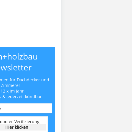
h+holzbau
wsletter
emen für Dachdecker und
Zimmerer
 12 x im Jahr
s & jederzeit kündbar
oboter-Verifizierung
Hier klicken