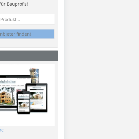
ür Bauprofis!
nbieter finden!
be