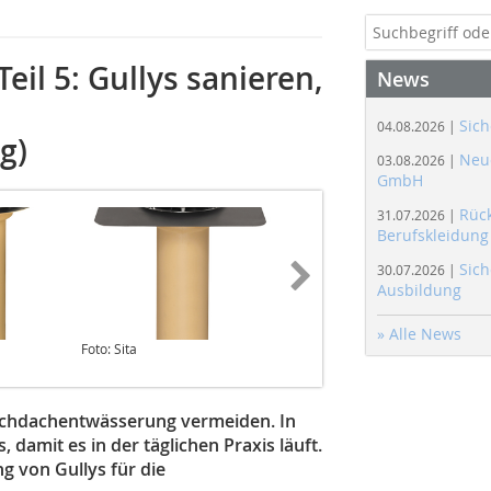
il 5: Gullys sanieren,
News
Sich
04.08.2026 |
g)
Neue
03.08.2026 |
GmbH
Rüc
31.07.2026 |
Berufskleidung
Sich
30.07.2026 |
Ausbildung
» Alle News
Foto: Sita
Grafik: Sita
Flachdachentwässerung vermeiden. In
 damit es in der täglichen Praxis läuft.
ng von Gullys für die