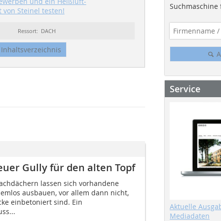
ewerben und ein Heißluft-
Suchmaschine f
von Steinel testen!
Ressort: DACH
Inhaltsverzeichnis
A
Service
uer Gully für den alten Topf
lachdächern lassen sich vorhandene
lemlos ausbauen, vor allem dann nicht,
ke einbetoniert sind. Ein
Aktuelle Ausga
ss...
Mediadaten