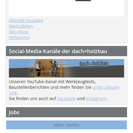
Aktuelle Ausgabe
Mediadaten
Abo-Shop
Heftarchiv
Social-Media-Kanäle der dach+holzbau
Unseren YouTube-Kanal mit Werkzeugtests,
Baustellenberichten und mehr finden Sie
unter diesem
Link
.
Sie finden uns auch auf
Facebook
und
Instagram
.
Jobs
Mehr Stellen