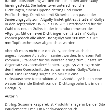
für die Topfsanierung werden einfach in den alten Gully
hineingesteckt. Sie haben zwei unterschiedliche
Dichtungen, einem Lippendichtring und einem
Profildichtring. Damit sich mit Sicherheit ein passender
Sanierungsgully zum Altgully findet, gibt es „SitaSani“-Gullys
in den Topfgrößen DN 68 bis DN 205. Entscheidend für die
Wahl des neuen Gullys ist der Innendurchmesser des
Altgullys. Mit den zwei Dichtringen der „SitaSani“-Gullys
können jedoch alle alten Dachgullys von 100 mm bis 205
mm Topfdurchmesser abgedichtet werden.
Aber oft muss nicht nur der Gully, sondern auch das
angeschlossene Ablaufrohr saniert werden. In diesem Fall
kommen „SitaSanis“ für die Rohrsanierung zum Einsatz. Im
Gegensatz zu „normalen“ Sanierungsgullys verringern sie
den freien Querschnitt des zu sanierenden Gullys/Rohres
nicht. Eine Dichtung sorgt auch hier für eine
rückstausichere Konstruktion. Alle „SaniGullys“ bilden eine
wasserführende Einheit von der Dichtungsbahn bis in den
Dachgully.
Autorin
Dr.-Ing. Susanne Kasparek ist Produktmanagerin bei der Sita
Bauelemente GmbH in Rheda-Wiedenbrück.