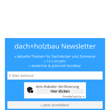
dach+holzbau Newsletter
» Aktuelle Themen für Dachdecker und Zimmerer
» 12 x im Jahr
» kostenlos & jederzeit kündbar
Anti-Roboter-Verifizierung
Hier klicken
Friendly
Captcha ⇗
» Jetzt anmelden!