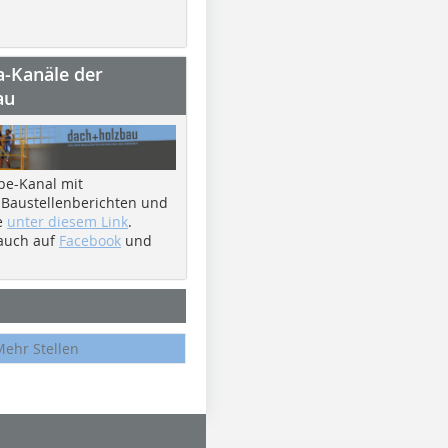
a-Kanäle der
au
be-Kanal mit
 Baustellenberichten und
e
unter diesem Link
.
 auch auf
Facebook
und
Mehr Stellen