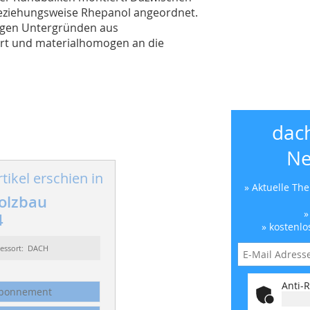
beziehungsweise Rhepanol angeordnet.
higen Untergründen aus
iert und materialhomogen an die
dac
Ne
tikel erschien in
» Aktuelle Th
olzbau
»
4
» kostenlo
essort: DACH
Anti-R
bonnement