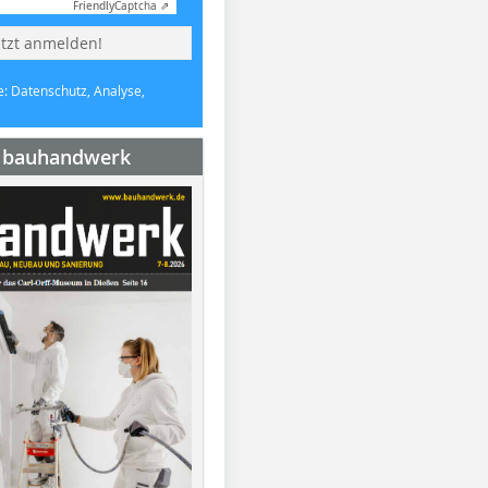
Friendly
Captcha ⇗
etzt anmelden!
e: Datenschutz, Analyse,
e bauhandwerk