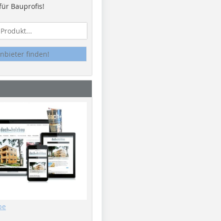
ür Bauprofis!
nbieter finden!
be