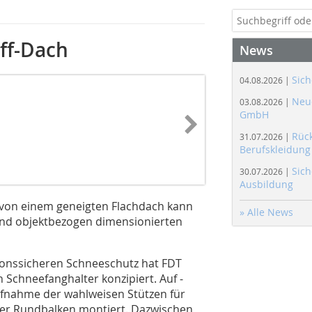
ff-Dach
News
Sich
04.08.2026 |
Neue
03.08.2026 |
GmbH
Rüc
31.07.2026 |
Berufskleidung
Sich
30.07.2026 |
Ausbildung
 von einem geneigten Flachdach kann
» Alle News
nd objektbezogen dimensionierten
ionssicheren Schneeschutz hat FDT
chneefanghalter konzipiert. Auf ­
Aufnahme der wahlweisen Stützen für
er Rundbalken montiert. Dazwischen