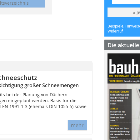
ltsverzeichnis
» J
Beispiele, Hinweis
Widerruf
Die aktuell
Schneeschutz
ksichtigung großer Schneemengen
its bei der Planung von Dächern
en eingeplant werden. Basis für die
 EN 1991-1-3 (ehemals DIN 1055-5) sowie
mehr