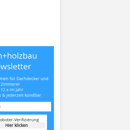
h+holzbau
wsletter
emen für Dachdecker und
Zimmerer
 12 x im Jahr
s & jederzeit kündbar
oboter-Verifizierung
Hier klicken