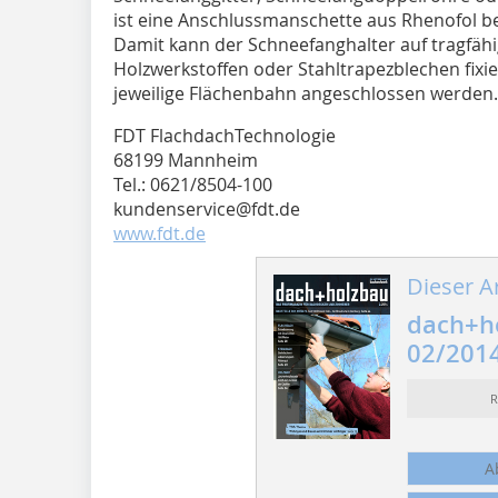
ist eine Anschlussmanschette aus Rhenofol 
Damit kann der Schneefanghalter auf tragfä
Holzwerkstoffen oder Stahltrapezblechen fix
jeweilige Flächenbahn angeschlossen werden.
FDT FlachdachTechnologie
68199 Mannheim
Tel.: 0621/8504-100
kundenservice@fdt.de
www.fdt.de
Dieser Ar
dach+h
02/201
R
A