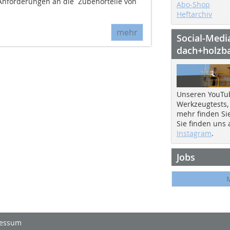
e Anforderungen an die Zubehörteile von
Abo-Shop
Heftarchiv
mehr
Social-Medi
dach+holzb
Unseren YouTu
Werkzeugtests,
mehr finden Si
Sie finden uns
Instagram
.
Jobs
essum