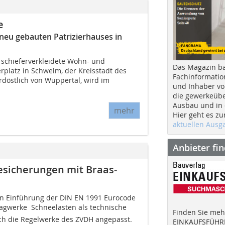
e
neu gebauten Patrizierhauses in
h schieferverkleidete Wohn- und
Das Magazin b
platz in Schwelm, der Kreisstadt des
Fachinformatio
döstlich von Wuppertal, wird im
und Inhaber vo
die gewerkeübe
Ausbau und in d
mehr
Hier geht es zu
aktuellen Aus
Anbieter fi
sicherungen mit Braas-
en Einführung der DIN EN 1991 Eurocode
agwerke  Schneelasten als technische
Finden Sie mehr
 die Regelwerke des ZVDH angepasst.
EINKAUFSFÜHRE