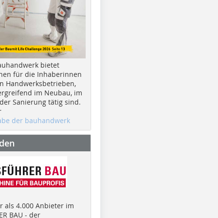
auhandwerk bietet
nen für die Inhaberinnen
n Handwerksbetrieben,
rgreifend im Neubau, im
er Sanierung tätig sind.
r
gabe der bauhandwerk
nden
 als 4.000 Anbieter im
R BAU - der