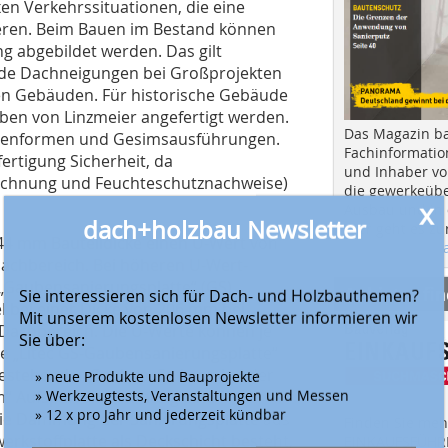
 Verkehrssituationen, die eine
weren. Beim Bauen im Bestand können
ng abgebildet werden. Das gilt
ende Dachneigungen bei Großprojekten
en Gebäuden. Für historische Gebäude
ben von Linzmeier angefertigt werden.
Das Magazin b
ubenformen und Gesimsausführungen.
Fachinformatio
ertigung Sicherheit, da
und Inhaber vo
echnung und Feuchteschutznachweise)
die gewerkeübe
x
Ausbau und in d
dach+holzbau Newsletter
Hier geht es zu
144 mm Bauteildicke einen U-Wert von
aktuellen Aus
achbereich. Bei höheren U-Wert-
„Gaubensanierungsplatte“ (GS)
Anbieter fi
Sie interessieren sich für Dach- und Holzbauthemen?
l bei einer Dicke von 206 mm bei
Mit unserem kostenlosen Newsletter informieren wir
 Dachbereich. Die U-Werte können je
Sie über:
ie „Litec GS-Gaubensanierungsplatte“
bestehender Gauben. So kann bei der
» neue Produkte und Bauprojekte
» Werkzeugtests, Veranstaltungen und Messen
erm“ Aufsparrendämmung eine
» 12 x pro Jahr und jederzeit kündbar
ie Dämmung der Sanierungsplatte aus
Finden Sie mehr
rkstoffplatte als Deckschicht besteht,
EINKAUFSFÜHRE