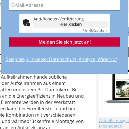
Suchmaschine f
ekt darauf montieren.
h Gaubenausführung U-Werte bis hin
Anti-Roboter-Verifizierung
urch einen Aufbau aus
Hier klicken
ten („Livingboard“) und einem PU-
Friendly
Captcha ⇗
A
meleitfähigkeit von 0,026
Melden Sie sich jetzt an!
ufkeilrahmen
Service
Beispiele, Hinweise: Datenschutz, Analyse, Widerruf
 Linzmeier ermöglicht es, mit
 und Raum in flach geneigte Dächer
 Aufkeilrahmen handelsübliche
t der Aufkeilrahmen aus einem
Platten und einem PU-Dämmkern. Bei
an die Energieeffizienz in Neubau und
n Elemente werden in der Werkstatt
en kann bei Einzelfenstern und bei
ie Kombination mit verschiedenen
Aktuelle Ausga
hte und wärmebrückenfreie Montage von
Mediadaten
eziellen Aufsetzkranz an.