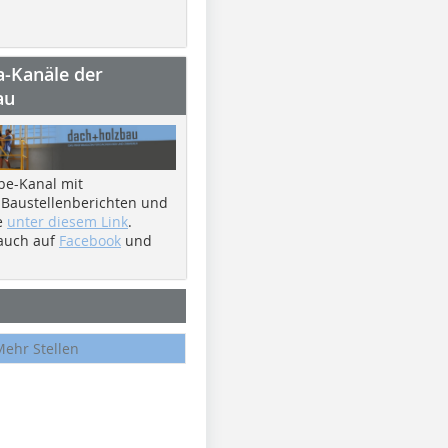
a-Kanäle der
au
be-Kanal mit
 Baustellenberichten und
e
unter diesem Link
.
 auch auf
Facebook
und
Mehr Stellen