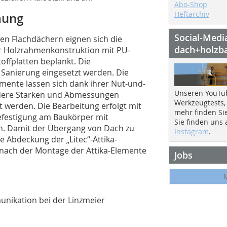
Abo-Shop
Heftarchiv
mung
Social-Medi
n Flachdächern eignen sich die
dach+holzb
er Holzrahmenkonstruktion mit PU-
ffplatten beplankt. Die
Sanierung eingesetzt werden. Die
ente lassen sich dank ihrer Nut-und-
Unseren YouTu
ndere Stärken und Abmessungen
Werkzeugtests,
t werden. Die Bearbeitung erfolgt mit
mehr finden Si
festigung am Baukörper mit
Sie finden uns
n. Damit der Übergang von Dach zu
Instagram
.
 Abdeckung der „Litec“-Attika-
nach der Montage der Attika-Elemente
Jobs
unikation bei der Linzmeier