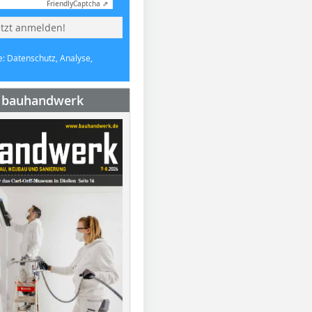
Friendly
Captcha ⇗
etzt anmelden!
e: Datenschutz, Analyse,
e bauhandwerk