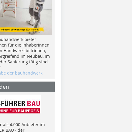
auhandwerk bietet
nen für die Inhaberinnen
n Handwerksbetrieben,
rgreifend im Neubau, im
er Sanierung tätig sind.
r
gabe der bauhandwerk
nden
 als 4.000 Anbieter im
R BAU - der