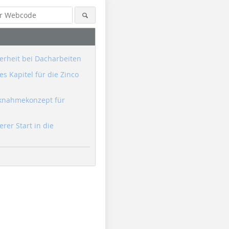
erheit bei Dacharbeiten
s Kapitel für die Zinco
knahmekonzept für
erer Start in die
Foto: Linzmeier
Foto: Linzmeier
Foto: Linz