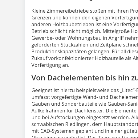
Kleine Zimmereibetriebe stoßen mit ihren Pro
Grenzen und können den eigenen Vorfertigung
anderen Holzbaubetrieben ist eine Vorfertig
Betrieb schlicht nicht möglich. Mittelgroße H
Gewerbe- oder Wohnungsbau in Angriff nehme
geforderten Stückzahlen und Zeitpläne schnel
Produktionskapazitäten gelangen. Für all dies
Zukauf vorkonfektionierter Holzbauteile als A
Vorfertigung an.
Von Dachelementen bis hin zur
Geeignet ist hierzu beispielsweise das „Litec
umfasst vorgefertigte Wand- und Dachelement
Gauben und Sonderbauteile wie Gauben-Sanie
Aufkeilrahmen für Dachfenster. Die Elemente
und bei Aufstockungen eingesetzt werden. All
schwäbischen Riedlingen, dem Hauptstandor
mit CAD-Systemen geplant und in einer güte
Maschinen vorgefertigt. Das Team von Linzmei