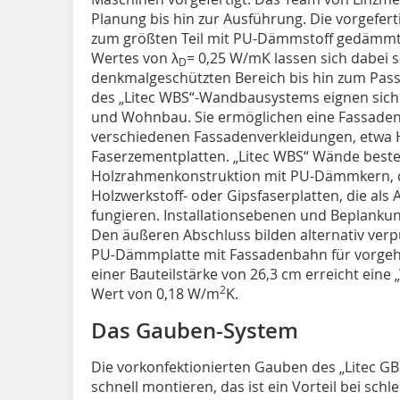
Planung bis hin zur Ausführung. Die vorgefe
zum größten Teil mit PU-Dämmstoff gedämmt
Wertes von λ
= 0,25 W/mK lassen sich dabei 
D
denkmalgeschützten Bereich bis hin zum Pas
des „Litec WBS“-Wandbausystems eignen sich f
und Wohnbau. Sie ermöglichen eine Fassaden
verschiedenen Fassadenverkleidungen, etwa Ho
Faserzementplatten. „Litec WBS“ Wände beste
Holzrahmenkonstruktion mit PU-Dämmkern, di
Holzwerkstoff- oder Gipsfaserplatten, die als
fungieren. Installationsebenen und Beplanku
Den äußeren Abschluss bilden alternativ ver
PU-Dämmplatte mit Fassadenbahn für vorgeh
einer Bauteilstärke von 26,3 cm erreicht eine
2
Wert von 0,18 W/m
K.
Das Gauben-System
Die vorkonfektionierten Gauben des „Litec G
schnell montieren, das ist ein Vorteil bei sc