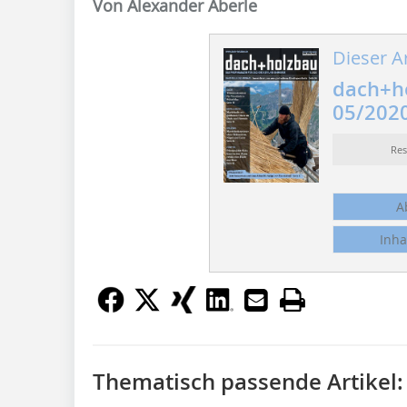
Von Alexander Aberle
Dieser Ar
dach+h
05/202
Re
A
Inha
Thematisch passende Artikel: