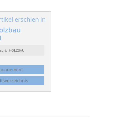
tikel erschien in
olzbau
0
ssort: HOLZBAU
bonnement
ltsverzeichnis