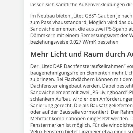
lassen sich sämtliche Außenverkleidungen dir
Im Neubau bieten „Litec GBS“-Gauben je nac
zum Passivhausstandard. Möglich wird das d
Sandwichelementen, die aus zwei P5-Spanplat
Dämmkern mit einem Bemessungswert der Wär
beziehungsweise 0,027 W/mK bestehen.
Mehr Licht und Raum durch A
Der „Litec DAR Dachfensteraufkeilrahmen“ von
baugenehmigungsfreien Elementen mehr Licht
zu bringen. Bei Flachdächern können mit dem
Dachfenster eingebaut werden. Dabei besteh
Sandwichelement mit zwei „P5-Livingboard“-
schlankem Aufbau wird er den Anforderungen 
Sanierung gerecht. Die als Bausatz gelieferte
oder auf der Baustelle vormontiert. Der Rahm
Mehrfachkombinationen eingesetzt werden. D
Fenstermarken ist möglich. Für die winddic
Velux-Fenstern bietet Linzmeier etwa einen sp