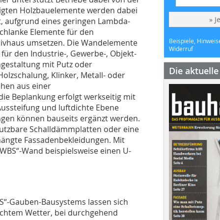
rtigten Holzbauelemente werden dabei
» J
, aufgrund eines geringen Lambda-
schlanke Elemente für den
Beispiele, Hinweis
sivhaus umsetzen.
Die Wandelemente
Widerruf
ür den Industrie-, Gewerbe-, Objekt-
gestaltung mit Putz oder
Die aktuell
lzschalung, Klinker, Metall- oder
hen aus einer
e Beplankung erfolgt werkseitig mit
 Aussteifung und luftdichte Ebene
ngen können bauseits ergänzt werden.
putzbare Schalldämmplatten oder eine
ängte Fassadenbekleidungen. Mit
 „WBS“-Wand beispielsweise einen U-
BS“-Gauben-Bausystems lassen sich
hlechtem Wetter, bei durchgehend