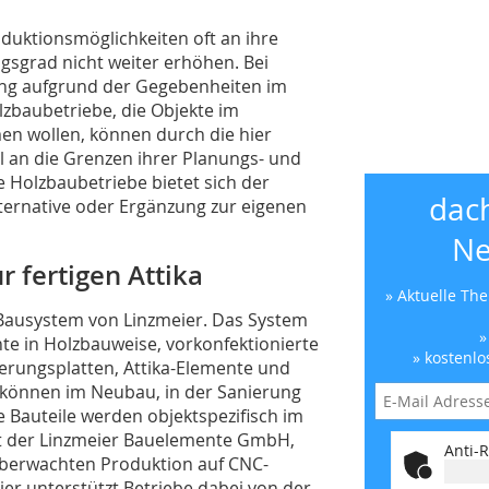
duktionsmöglichkeiten oft an ihre
sgrad nicht weiter erhöhen. Bei
ung aufgrund der Gegebenheiten im
olzbaubetriebe, die Objekte im
n wollen, können durch die hier
l an die Grenzen ihrer Planungs- und
e Holzbaubetriebe bietet sich der
dac
lternative oder Ergänzung zur eigenen
Ne
 fertigen Attika
» Aktuelle Th
“-Bausystem von Linzmeier. Das System
»
e in Holzbauweise, vorkonfektionierte
» kostenlo
rungsplatten, Attika-Elemente und
 können im Neubau, in der Sanierung
e Bauteile werden objektspezifisch im
t der Linzmeier Bauelemente GmbH,
Anti-R
überwachten Produktion auf CNC-
er unterstützt Betriebe dabei von der