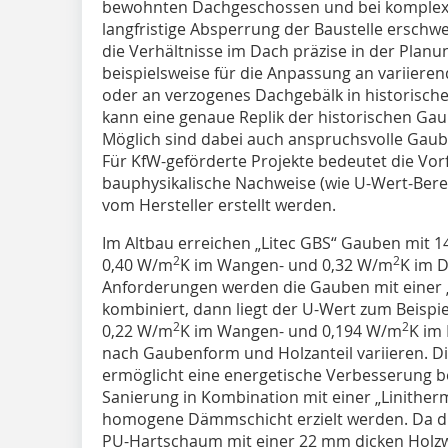
bewohnten Dachgeschossen und bei komplexen
langfristige Absperrung der Baustelle ersch
die Verhältnisse im Dach präzise in der Planu
beispielsweise für die Anpassung an variier
oder an verzogenes Dachgebälk in historisch
kann eine genaue Replik der historischen Gau
Möglich sind dabei auch anspruchsvolle Ga
Für KfW-geförderte Projekte bedeutet die Vorf
bauphysikalische Nachweise (wie U-Wert-Ber
vom Hersteller erstellt werden.
Im Altbau erreichen „Litec GBS“ Gauben mit 
2
2
0,40 W/m
K im Wangen- und 0,32 W/m
K im D
Anforderungen werden die Gauben mit einer 
kombiniert, dann liegt der U-Wert zum Beispie
2
2
0,22 W/m
K im Wangen- und 0,194 W/m
K im
nach Gaubenform und Holzanteil variieren. D
ermöglicht eine energetische Verbesserung 
Sanierung in Kombination mit einer „Linith
homogene Dämmschicht erzielt werden. Da d
PU-Hartschaum mit einer 22 mm dicken Holzwe