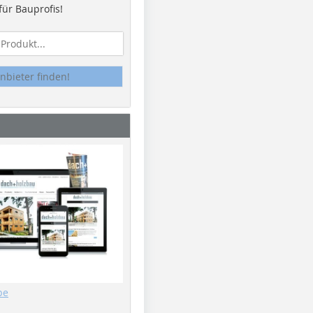
ür Bauprofis!
nbieter finden!
be