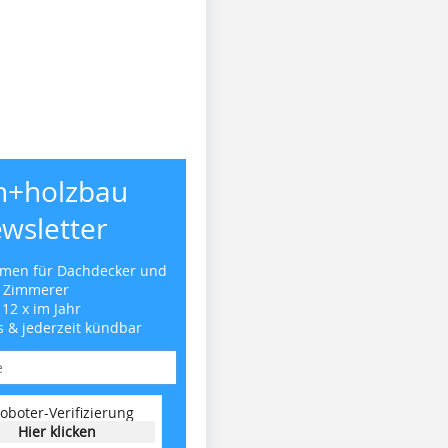
h+holzbau
wsletter
emen für Dachdecker und
Zimmerer
 12 x im Jahr
s & jederzeit kündbar
oboter-Verifizierung
Hier klicken