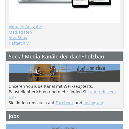
Aktuelle Ausgabe
Mediadaten
Abo-Shop
Heftarchiv
Social-Media-Kanäle der dach+holzbau
Unseren YouTube-Kanal mit Werkzeugtests,
Baustellenberichten und mehr finden Sie
unter diesem
Link
.
Sie finden uns auch auf
Facebook
und
Instagram
.
Jobs
Mehr Stellen