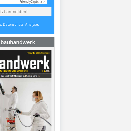
Friendly
Captcha ⇗
etzt anmelden!
e: Datenschutz, Analyse,
e bauhandwerk