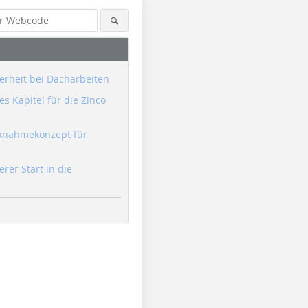
erheit bei Dacharbeiten
s Kapitel für die Zinco
knahmekonzept für
erer Start in die
Grafik: Verband der
Grafik: Verband der
Grafik: Ve
Automobilindustrie VDA
Automobilindustrie VDA
Automobil