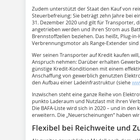
Zudem unterstützt der Staat den Kauf von rei
Steuerbefreiung: Sie beträgt zehn Jahre bei e
31. Dezember 2020 und gilt für Transporter, d
angetrieben werden und ihren Strom aus Batt
Brennstoffzellen beziehen. Das heißt, Plug-i
Verbrennungsmotor als Range-Extender sind n
Wer seinen Transporter auf Kredit kaufen wi
Anspruch nehmen: Darüber erhalten Gewerbe
günstige Kredit-Konditionen mit einem effektiv
Anschaffung von gewerblich genutzten Elektr
den Aufbau einer Ladeinfrastruktur (siehe
www
Inzwischen steht eine ganze Reihe von Elektro
punkto Laderaum und Nutzlast mit ihren Ver
Die BAFA-Liste wird sich in 2020 – und in de
erweitern. Die „Neuerscheinungen“ haben wi
Flexibel bei Reichweite und Z