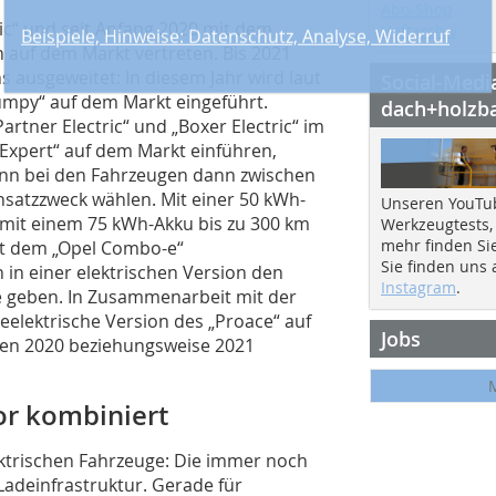
Abo-Shop
ric“ und seit Anfang 2020 mit dem
Heftarchiv
n auf dem Markt vertreten. Bis 2021
 ausgeweitet: In diesem Jahr wird laut
Social-Medi
„Jumpy“ auf dem Markt eingeführt.
dach+holzb
tner Electric“ und „Boxer Electric“ im
-Expert“ auf dem Markt einführen,
ann bei den Fahrzeugen dann zwischen
nsatzzweck wählen. Mit einer 50 kWh-
Unseren YouTu
, mit einem 75 kWh-Akku bis zu 300 km
Werkzeugtests,
mehr finden Si
mit dem „Opel Combo-e“
Sie finden uns
in einer elektrischen Version den
Instagram
.
e geben. In Zusammenarbeit mit der
eelektrische Version des „Proace“ auf
Jobs
den 2020 beziehungsweise 2021
or kombiniert
lektrischen Fahrzeuge: Die immer noch
Ladeinfrastruktur. Gerade für