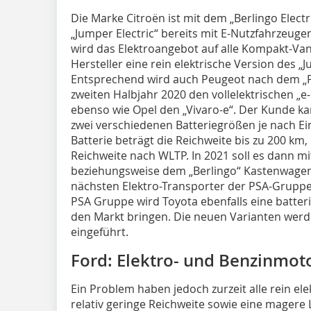
Die Marke Citroën ist mit dem „Berlingo Elect
„Jumper Electric“ bereits mit E-Nutzfahrzeuge
wird das Elektroangebot auf alle Kompakt-Vans
Hersteller eine rein elektrische Version des 
Entsprechend wird auch Peugeot nach dem „Par
zweiten Halbjahr 2020 den vollelektrischen „e
ebenso wie Opel den „Vivaro-e“. Der Kunde k
zwei verschiedenen Batteriegrößen je nach Ei
Batterie beträgt die Reichweite bis zu 200 km
Reichweite nach WLTP. In 2021 soll es dann 
beziehungsweise dem „Berlingo“ Kastenwagen 
nächsten Elektro-Transporter der PSA-Grupp
PSA Gruppe wird Toyota ebenfalls eine batteri
den Markt bringen. Die neuen Varianten wer
eingeführt.
Ford: Elektro- und Benzinmot
Ein Problem haben jedoch zurzeit alle rein e
relativ geringe Reichweite sowie eine magere 