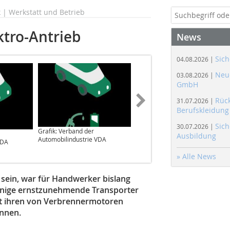
| Werkstatt und Betrieb
ktro-Antrieb
News
Sich
04.08.2026 |
Neue
03.08.2026 |
GmbH
Rüc
31.07.2026 |
Berufskleidung
Sich
30.07.2026 |
Grafik: Verband der
Grafik: Verband der
Ausbildung
Automobilindustrie VDA
Automobilindustrie VDA
VDA
» Alle News
 sein, war für Handwerker bislang
 einige ernstzunehmende Transporter
mit ihren von Verbrennermotoren
nnen.