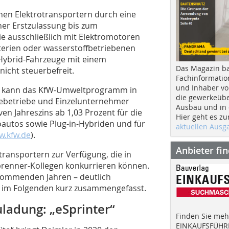
nen Elektrotransportern durch eine
iner Erstzulassung bis zum
ie ausschließlich mit Elektromotoren
erien oder wasserstoffbetriebenen
n-Hybrid-Fahrzeuge mit einem
Das Magazin b
icht steuerbefreit.
Fachinformatio
und Inhaber vo
ll, kann das KfW-Umweltprogramm in
die gewerkeübe
betriebe und Einzelunternehmer
x
Ausbau und in d
en Jahreszins ab 1,03 Prozent für die
dach+holzbau Newsletter
Hier geht es zu
oautos sowie Plug-in-Hybriden und für
aktuellen Aus
.kfw.de
).
Anbieter fi
Sie interessieren sich für Dach- und Holzbauthemen?
transportern zur Verfügung, die in
Mit unserem kostenlosen Newsletter informieren wir
brenner-Kollegen konkurrieren können.
Sie über:
n kommenden Jahren – deutlich
r im Folgenden kurz zusammengefasst.
» neue Produkte und Bauprojekte
» Werkzeugtests, Veranstaltungen und Messen
uladung: „eSprinter“
» 12 x pro Jahr und jederzeit kündbar
Finden Sie mehr
EINKAUFSFÜHRE