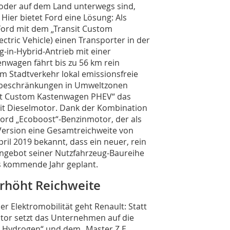
 oder auf dem Land unterwegs sind,
 Hier bietet Ford eine Lösung: Als
Ford mit dem „Transit Custom
tric Vehicle) einen Transporter in der
g-in-Hybrid-Antrieb mit einer
enwagen fährt bis zu 56 km rein
im Stadtverkehr lokal emissionsfreie
s­beschränkungen in Umweltzonen
nsit Custom Kastenwagen PHEV“ das
it Dieselmotor. Dank der Kombination
Ford „Ecoboost“-Benzinmotor, der als
-Version eine Gesamtreichweite von
ril 2019 bekannt, dass ein neuer, rein
langebot seiner Nutzfahrzeug-Baureihe
as kommende Jahr geplant.
erhöht Reichweite
er Elektromobilität geht Renault: Statt
tor setzt das Unternehmen auf die
. Hydrogen“ und dem „Master Z.E.