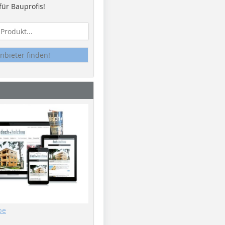
ür Bauprofis!
nbieter finden!
be