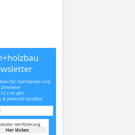
h+holzbau
wsletter
emen für Dachdecker und
Zimmerer
 12 x im Jahr
s & jederzeit kündbar
oboter-Verifizierung
Hier klicken