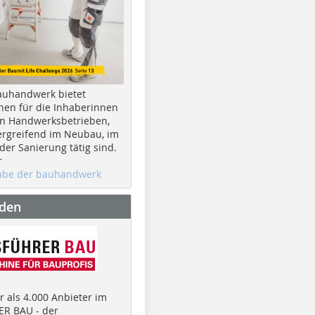
auhandwerk bietet
nen für die Inhaberinnen
n Handwerksbetrieben,
rgreifend im Neubau, im
er Sanierung tätig sind.
r
gabe der bauhandwerk
nden
 als 4.000 Anbieter im
R BAU - der