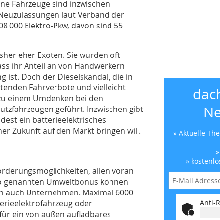
bene Fahrzeuge sind inzwischen
n Neuzulassungen laut Verband der
08 000 Elektro-Pkw, davon sind 55
sher eher Exoten. Sie wurden oft
ss ihr Anteil an von Handwerkern
 ist. Doch der Dieselskandal, die in
ltenden Fahrverbote und vielleicht
dac
 zu einem Umdenken bei den
Ne
Nutzfahrzeugen geführt. Inzwischen gibt
dest ein batterieelektrisches
r Zukunft auf den Markt bringen will.
» Aktuelle Th
»
» kostenlo
örderungsmöglichkeiten, allen voran
so genannten Umweltbonus können
rn auch Unternehmen. Maximal 6000
Anti-R
terieelektrofahrzeug oder
für ein von außen aufladbares