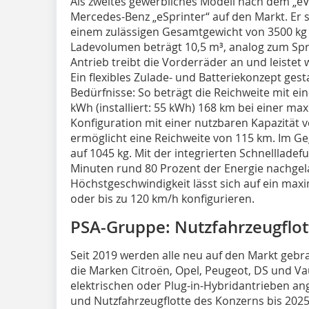
Als zweites gewerbliches Modell nach dem „eV
Mercedes-Benz „eSprinter“ auf den Markt. Er 
einem zulässigen Gesamtgewicht von 3500 kg
Ladevolumen beträgt 10,5 m³, analog zum Spr
Antrieb treibt die Vorderräder an und leistet 
Ein flexibles Zulade- und Batteriekonzept gest
Bedürfnisse: So beträgt die Reichweite mit ei
kWh (installiert: 55 kWh) 168 km bei einer ma
Konfiguration mit einer nutzbaren Kapazität vo
ermöglicht eine Reichweite von 115 km. Im G
auf 1045 kg. Mit der integrierten Schnelllade
Minuten rund 80 Prozent der Energie nachge
Höchstgeschwindigkeit lässt sich auf ein ma
oder bis zu 120 km/h konfigurieren.
PSA-Gruppe: Nutzfahrzeugflotte
Seit 2019 werden alle neu auf den Markt gebr
die Marken Citroën, Opel, Peugeot, DS und Va
elektrischen oder Plug-in-Hybridantrieben ang
und Nutzfahrzeugflotte des Konzerns bis 2025 z