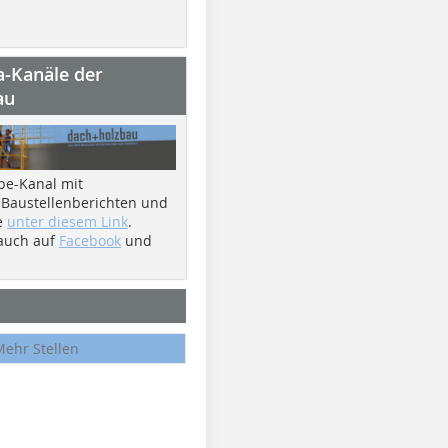
a-Kanäle der
au
be-Kanal mit
 Baustellenberichten und
e
unter diesem Link
.
 auch auf
Facebook
und
Mehr Stellen