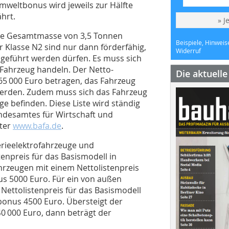
mweltbonus wird jeweils zur Hälfte
hrt.
» J
ige Gesamtmasse von 3,5 Tonnen
Beispiele, Hinweis
r Klasse N2 sind nur dann förderfähig,
Widerruf
B geführt werden dürfen. Es muss sich
Fahrzeug handeln. Der Netto-
Die aktuell
 65 000 Euro betragen, das Fahrzeug
erden. Zudem muss sich das Fahrzeug
ge befinden. Diese Liste wird ständig
undesamtes für Wirtschaft und
nter
www.bafa.de
.
rieelektrofahrzeuge und
enpreis für das Basismodell in
hrzeugen mit einem Nettolistenpreis
s 5000 Euro. Für ein von außen
Nettolistenpreis für das Basismodell
onus 4500 Euro. Übersteigt der
40 000 Euro, dann beträgt der