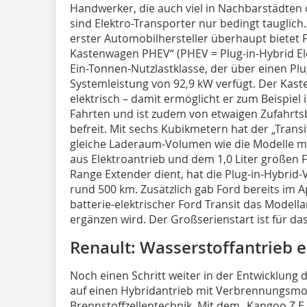
Handwerker, die auch viel in Nachbarstädten
sind Elektro-Transporter nur bedingt tauglich.
erster Automobilhersteller überhaupt bietet 
Kastenwagen PHEV“ (PHEV = Plug-in-Hybrid Elec
Ein-Tonnen-Nutzlastklasse, der über einen Plu
Systemleistung von 92,9 kW verfügt. Der Kast
elektrisch – damit ermöglicht er zum Beispiel 
Fahrten und ist zudem von etwaigen Zufahrt
befreit. Mit sechs Kubikmetern hat der „Tra
gleiche Laderaum-Volumen wie die Modelle m
aus Elektroantrieb und dem 1,0 Liter großen 
Range Extender dient, hat die Plug-in-Hybrid
rund 500 km. Zusätzlich gab Ford bereits im Ap
batterie-elektrischer Ford Transit das Model
ergänzen wird. Der Großserienstart ist für d
Renault: Wasserstoffantrieb 
Noch einen Schritt weiter in der Entwicklung d
auf einen Hybridantrieb mit Verbrennungsmo
Brennstoffzellentechnik. Mit dem „Kangoo Z.E