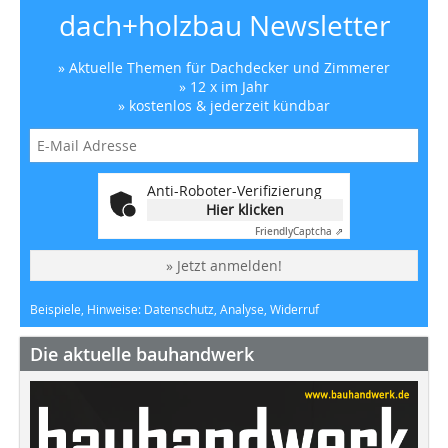
dach+holzbau Newsletter
» Aktuelle Themen für Dachdecker und Zimmerer
» 12 x im Jahr
» kostenlos & jederzeit kündbar
Anti-Roboter-Verifizierung
Hier klicken
Friendly
Captcha ⇗
» Jetzt anmelden!
Beispiele, Hinweise: Datenschutz, Analyse, Widerruf
Die aktuelle bauhandwerk