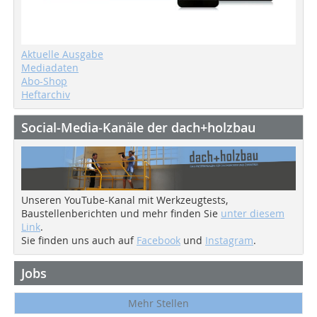
Aktuelle Ausgabe
Mediadaten
Abo-Shop
Heftarchiv
Social-Media-Kanäle der dach+holzbau
Unseren YouTube-Kanal mit Werkzeugtests,
Baustellenberichten und mehr finden Sie
unter diesem
Link
.
Sie finden uns auch auf
Facebook
und
Instagram
.
Jobs
Mehr Stellen