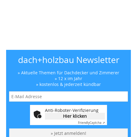
dach+holzbau Newsletter
» Aktuelle Themen für Dachdecker und Zimmerer
» 12 x im Jahr
» kostenlos & jederzeit kündbar
Anti-Roboter-Verifizierung
Hier klicken
Friendly
Captcha ⇗
» Jetzt anmelden!