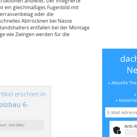
uktionen anbietet. Der integrierte
 ein gleichmäßiges Fugenbild mit
errassenbelag oder die
schnelles Abtrocknen bei Nässe
standshalters entfallen bei der Montage
ge wie Zwingen werden für die
dac
Ne
» Aktuelle Th
tikel erschien in
»
» kostenlo
lzbau 6-
ssort: HOLZBAU
Anti-R