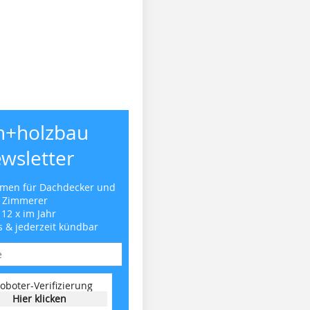
h+holzbau
wsletter
emen für Dachdecker und
Zimmerer
 12 x im Jahr
s & jederzeit kündbar
oboter-Verifizierung
Hier klicken