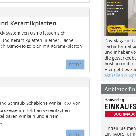
und Keramikplatten
k-System von Osmo lassen sich
 und Keramikplatten in einer Fläche
Das Magazin b
sich Osmo-Holzdielen mit Keramikplatten
Fachinformatio
und Inhaber vo
die gewerkeübe
Ausbau und in d
mehr
Hier geht es zu
aktuellen Aus
Anbieter fi
und Schraub-Schablone Winkelix X+ von
tsprozesse im Holzbau vereinfachen
stellbaren Winkeln und einem
..
Finden Sie mehr
EINKAUFSFÜHRE
mehr