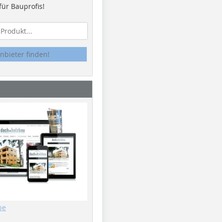
ür Bauprofis!
nbieter finden!
be