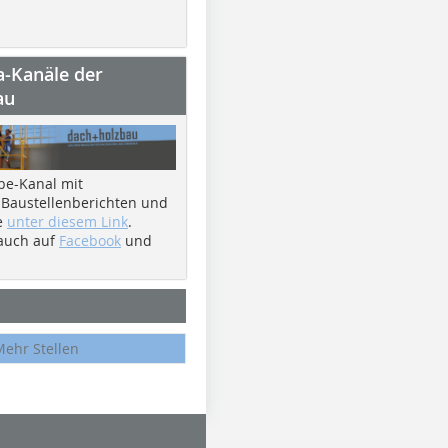
a-Kanäle der
au
be-Kanal mit
 Baustellenberichten und
e
unter diesem Link
.
 auch auf
Facebook
und
Mehr Stellen