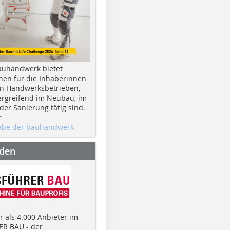
auhandwerk bietet
nen für die Inhaberinnen
n Handwerksbetrieben,
rgreifend im Neubau, im
er Sanierung tätig sind.
r
gabe der bauhandwerk
nden
 als 4.000 Anbieter im
R BAU - der