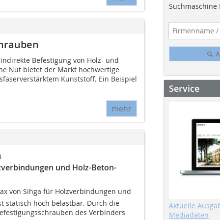
Suchmaschine f
chrauben
A
indirekte Befestigung von Holz- und
e Nut bietet der Markt hochwertige
sfaserverstärktem Kunststoff. Ein Beispiel
Service
mehr
n
lzverbindungen und Holz-Beton-
Max von Sihga für Holzverbindungen und
t statisch hoch belastbar. Durch die
Aktuelle Ausga
Befestigungsschrauben des Verbinders
Mediadaten