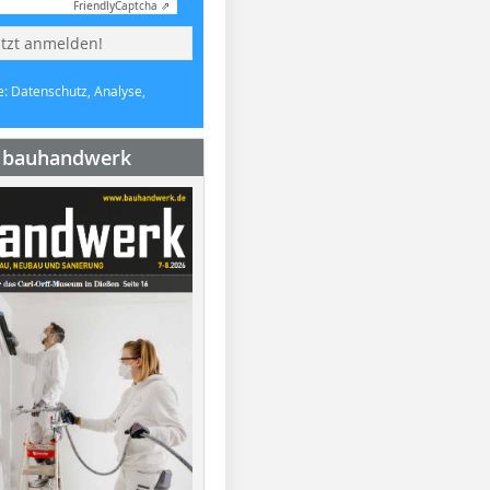
Friendly
Captcha ⇗
etzt anmelden!
e: Datenschutz, Analyse,
e bauhandwerk