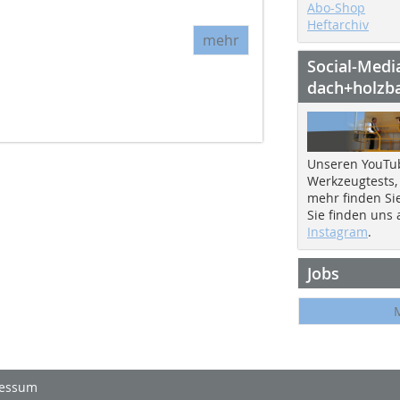
Abo-Shop
Heftarchiv
mehr
Social-Medi
dach+holzb
Unseren YouTu
Werkzeugtests,
mehr finden Si
Sie finden uns
Instagram
.
Jobs
essum