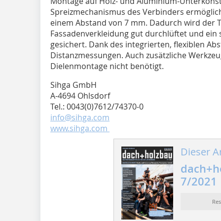
Montage auf Holz- und Aluminium-Unterkonstr
Spreizmechanismus des Verbinders ermöglicht
einem Abstand von 7 mm. Dadurch wird der T
Fassadenverkleidung gut durchlüftet und ein 
gesichert. Dank des integrierten, flexiblen Ab
Distanzmessungen. Auch zusätzliche Werkzeu
Dielenmontage nicht benötigt.
Sihga GmbH
A-4694 Ohlsdorf
Tel.: 0043(0)7612/74370-0
info@sihga.com
www.sihga.com
Dieser Ar
dach+ho
7/2021
Re