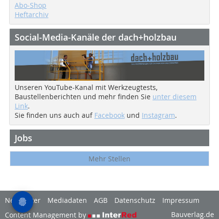
Abo-Shop
Heftarchiv
Social-Media-Kanäle der dach+holzbau
Unseren YouTube-Kanal mit Werkzeugtests,
Baustellenberichten und mehr finden Sie
unter diesem
Link
.
Sie finden uns auch auf
Facebook
und
Instagram
.
Jobs
Mehr Stellen
Newsletter
Mediadaten
AGB
Datenschutz
Impressum
Bauverlag.de
Content Management by