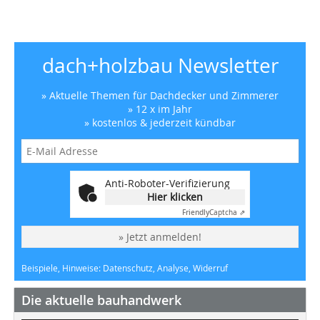
dach+holzbau Newsletter
» Aktuelle Themen für Dachdecker und Zimmerer
» 12 x im Jahr
» kostenlos & jederzeit kündbar
Anti-Roboter-Verifizierung
Hier klicken
Friendly
Captcha ⇗
» Jetzt anmelden!
Beispiele, Hinweise: Datenschutz, Analyse, Widerruf
Die aktuelle bauhandwerk