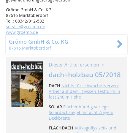
Grömo GmbH & Co. KG
87616 Marktoberdorf
Tel.: 08342/912-532
service@groemo.de
www.groemo.de
Grömo GmbH & Co. KG
87616 Marktoberdorf
Dieser Artikel erschien in
dach+holzbau 05/2018
DACH
Nichts für schwache Nerven:
Arbeit auf dem Thyssen-Testturm in
fast 240 m Höhe
SOLAR
Flächenbündig verlegt:
Solardachziegel mit acht Ziegeln
Deckbreite
FLACHDACH
Attikagullys zeit- und