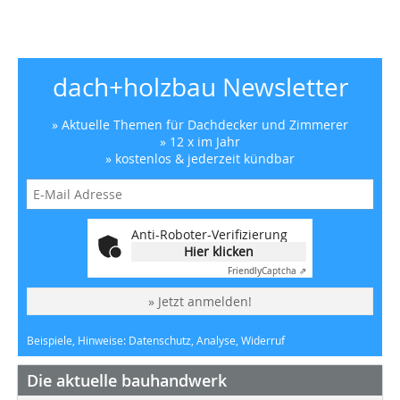
dach+holzbau Newsletter
» Aktuelle Themen für Dachdecker und Zimmerer
» 12 x im Jahr
» kostenlos & jederzeit kündbar
Anti-Roboter-Verifizierung
Hier klicken
Friendly
Captcha ⇗
» Jetzt anmelden!
Beispiele, Hinweise: Datenschutz, Analyse, Widerruf
Die aktuelle bauhandwerk