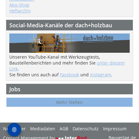
Abo-Shop
Heftarchiv
Social-Media-Kanäle der dach+holzbau
Unseren YouTube-Kanal mit Werkzeugtests,
Baustellenberichten und mehr finden Sie
unter diesem
Link
.
Sie finden uns auch auf
Facebook
und
Instagram
.
Jobs
Mehr Stellen
Newsletter
Mediadaten
AGB
Datenschutz
Impressum
Bauverlag.de
Content Management by