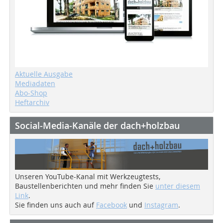
Aktuelle Ausgabe
Mediadaten
Abo-Shop
Heftarchiv
Social-Media-Kanäle der dach+holzbau
Unseren YouTube-Kanal mit Werkzeugtests,
Baustellenberichten und mehr finden Sie
unter diesem
Link
.
Sie finden uns auch auf
Facebook
und
Instagram
.