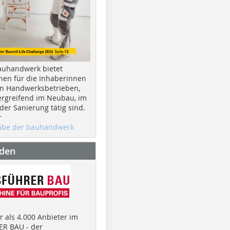
auhandwerk bietet
nen für die Inhaberinnen
n Handwerksbetrieben,
rgreifend im Neubau, im
er Sanierung tätig sind.
r
gabe der bauhandwerk
nden
 als 4.000 Anbieter im
R BAU - der