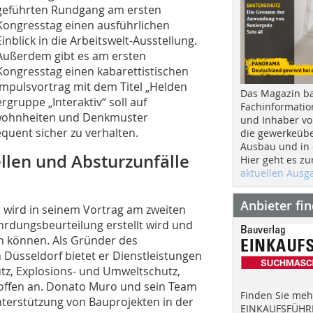
geführten Rundgang am ersten
Kongresstag einen ausführlichen
Einblick in die Arbeitswelt-Ausstellung.
Außerdem gibt es am ersten
Kongresstag einen kabarettistischen
Impulsvortrag mit dem Titel „Helden
Das Magazin b
rgruppe „Interaktiv“ soll auf
Fachinformatio
ewohnheiten und Denkmuster
und Inhaber vo
quent sicher zu verhalten.
die gewerkeübe
x
Ausbau und in d
dach+holzbau Newsletter
llen und Absturzunfälle
Hier geht es zu
aktuellen Aus
Anbieter fi
Sie interessieren sich für Dach- und Holzbauthemen?
, wird in seinem Vortrag am zweiten
Mit unserem kostenlosen Newsletter informieren wir
hrdungsbeurteilung erstellt wird und
Sie über:
n können. Als Gründer des
 Düsseldorf bietet er Dienstleistungen
» neue Produkte und Bauprojekte
tz, Explosions- und Umweltschutz,
» Werkzeugtests, Veranstaltungen und Messen
offen an. Donato Muro und sein Team
» 12 x pro Jahr und jederzeit kündbar
Finden Sie mehr
nterstützung von Bauprojekten in der
EINKAUFSFÜHRE