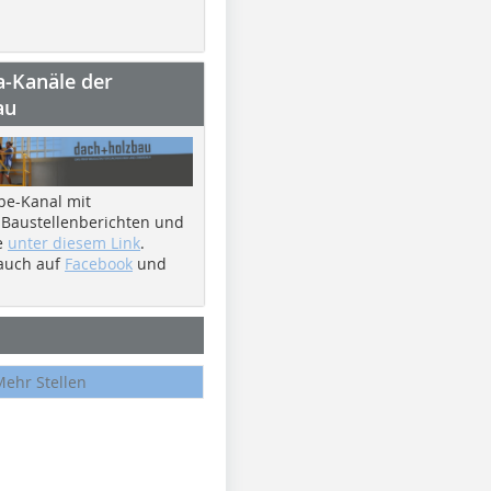
a-Kanäle der
au
be-Kanal mit
 Baustellenberichten und
e
unter diesem Link
.
 auch auf
Facebook
und
Mehr Stellen