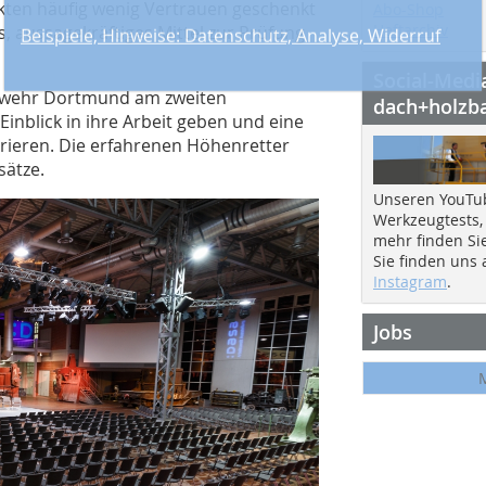
nkten häufig wenig Vertrauen geschenkt
Abo-Shop
Heftarchiv
 aussagekräftiges Mittel zur Prüfung
Social-Medi
rwehr Dortmund am zweiten
dach+holzb
Einblick in ihre Arbeit geben und eine
ieren. Die erfahrenen Höhenretter
sätze.
Unseren YouTu
Werkzeugtests,
mehr finden Si
Sie finden uns
Instagram
.
Jobs