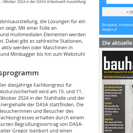
1. Oktober 2024 in der DASA Arbeitswelt Ausstellung
» J
ebnisausstellung, die Lösungen für ein
Beispiele, Hinweis
 zeigt. Mit einer Fülle an
Widerruf
n und multimedialen Elementen werden
. Dabei gibt es zahlreiche Stationen,
Die aktuell
 aktiv werden oder Maschinen in
 und Minibagger bis hin zum Webstuhl
gsprogramm
Der diesjährige Fachkongress für
Absturzsicherheit wird am 10. und 11.
Oktober 2024 in der Stahlhalle und der
Energiehalle der DASA stattfinden. Die
Besucherinnen und Besucher des
Fachkongresses erhalten durch einem
kurzen Begrüßungsvortrag von DASA-
Leiter Gregor Isenbort und einen