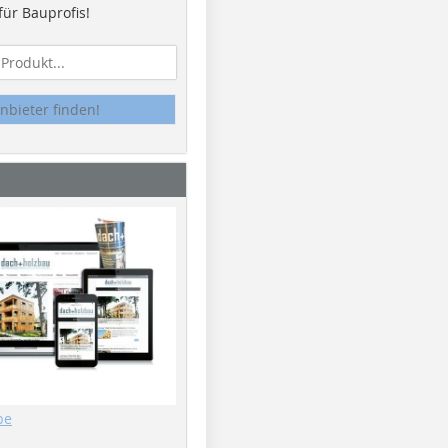
ür Bauprofis!
nbieter finden!
be