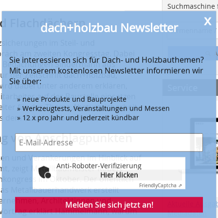
Suchmaschine f
nd Flachdächern
Anti-Roboter-Verifizierung
Hier klicken
sicherungen im Steil- und
Friendly
Captcha ⇗
präch am zweiten Kongresstag. Dabei
A
on Bedachungen Sindermann aus
Melden Sie sich jetzt an!
 der Zeitschrift dach+holzbau,
ird dabei unter anderem erklären,
Service
tarbeiter auf der Baustelle einsetzen
Beispiele, Hinweise: Datenschutz, Analyse, Widerruf
eiter für das Thema Absturzsicherheit
aus dem Publikum bereitstehen.
ng von Anschlagpunkten
ten und Verankerungen im Hinblick auf
t, zeigt Metallbaumeister Robert
ongress im Oktober. Der öffentlich
das Metallbauerhandwerk erstellt
ernehmen, Architektinnen und
Aktuelle Ausga
m Vortrag erklärt Hämmelmann, warum
Mediadaten