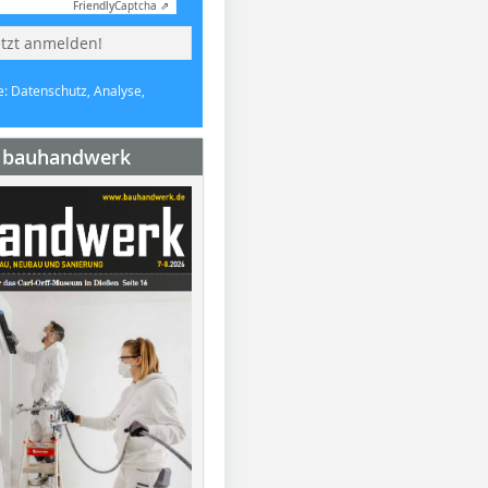
Friendly
Captcha ⇗
etzt anmelden!
e: Datenschutz, Analyse,
e bauhandwerk