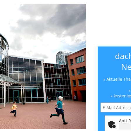
dac
Ne
» Aktuelle Th
»
» kostenlo
Anti-R