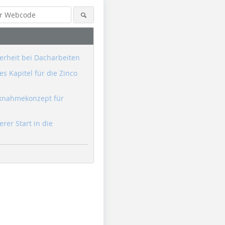
erheit bei Dacharbeiten
s Kapitel für die Zinco
knahmekonzept für
erer Start in die
Foto: Mario Ahlers-Ullmann
Foto: Hämmelmann
Foto: Anke