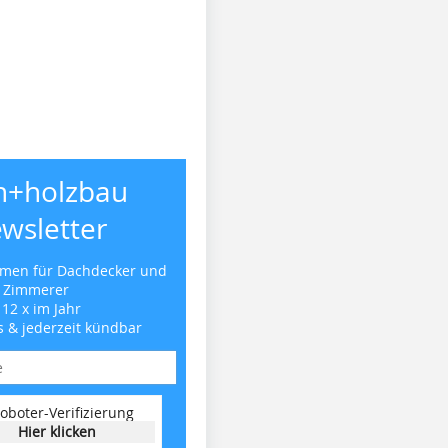
h+holzbau
wsletter
emen für Dachdecker und
Zimmerer
 12 x im Jahr
s & jederzeit kündbar
oboter-Verifizierung
Hier klicken