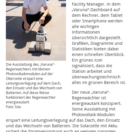
Facility Manager. In dem
„Varuna“-Dashboard auf
dem Rechner, dem Tablet
oder Smartphone werden
alle wichtigen
Informationen
übersichtlich dargestellt.
Grafiken, Diagramme und
Statistiken bieten dabei
einen schnellen Überblick.
Ein grünes Icon
Die Ausstattung des „Varuna”-
signalisiert, dass die
Regenwächters mit kleinen
Station arbeitet und
Photovoltaikmodulen auf der
überwachungstechnisch
Oberseite erspart eine
alles im grünen Bereich ist.
Leitungsverlegung auf dem Dach,
den Einsatz und das Wechseln von
Der neue „Varuna“-
Batterien. Auf diese Weise
funktioniert der Regenwächter
Regenwächter ist
energieautark
energieautark konzipiert.
Foto: Sita
Seine Ausstattung mit
Photovoltaik-Modulen
erspart eine Leitungsverlegung auf das Dach, den Einsatz
und das Wechseln von Batterien. Die Solarzelle mit Akku
sichert die Stromversorgung auch an weniger sonnigen