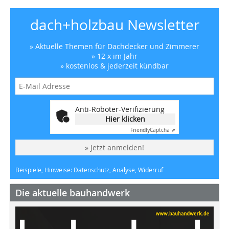
dach+holzbau Newsletter
» Aktuelle Themen für Dachdecker und Zimmerer
» 12 x im Jahr
» kostenlos & jederzeit kündbar
Anti-Roboter-Verifizierung
Hier klicken
Friendly
Captcha ⇗
» Jetzt anmelden!
Beispiele, Hinweise: Datenschutz, Analyse, Widerruf
Die aktuelle bauhandwerk