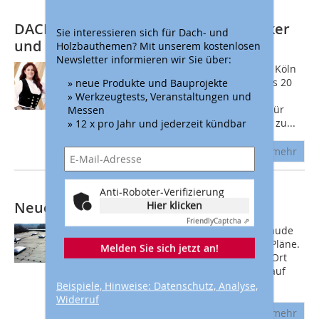
DACH+HOLZ 2022: Tipps für Dachdecker
Sie interessieren sich für Dach- und
und Dachdeckerinnen
Holzbauthemen? Mit unserem kostenlosen
Newsletter informieren wir Sie über:
Die DACH+HOLZ 2022 International in Köln
(5.-8. Juli) zeigt mit 330 Ausstellern aus 20
» neue Produkte und Bauprojekte
Ländern und einem umfangreichen
» Werkzeugtests, Veranstaltungen und
Rahmenprogramm, was die Branche für
Messen
Dachdecker, Zimmerer und Klempner zu...
» 12 x pro Jahr und jederzeit kündbar
mehr
Anti-Roboter-Verifizierung
Neuer Dachaufmaß-Service von Sita
Hier klicken
Friendly
Captcha ⇗
Viele ältere und oft auch neuere Gebäude
verfügen über keine aussagefähigen Pläne.
Melden Sie sich jetzt an!
Daher ist häufig ein Dachaufmaß vor Ort
nötig. Oft müssen Dachdecker dabei auf
das Dach steigen, um Maße...
Beispiele, Hinweise: Datenschutz, Analyse,
Widerruf
mehr