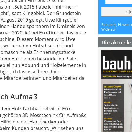
gut, aber am Firmensitz seiner
sion. „Seit 2015 habe ich mir mehr
» J
t“, sagt Klingebiel. Der Grundstein
 August 2019 gelegt. Uwe Klingebiel
Beispiele, Hinweis
seinen Handelspartnern im Umkreis von
Widerruf
ruar 2020 lief bei Eco-Timber das erste
maschine. Diesem Moment wird Uwe
Die aktuell
, weil er einen Holzabschnitt und
ndmaschine als Erinnerungsstücke
seinem Büro einen besonderen Platz
ebiel nun Abbund und Holzelemente in
igt. „Ich lasse seitdem hier
 Mitarbeiterinnen und Mitarbeiter da
uch Aufmaß
 dem Holz-Fachhandel wirbt Eco-
zu gehören 3D-Messtechink für Aufmaße
 Hilfe, die der Handwerker oder
beim Kunden braucht. „Wir sehen uns