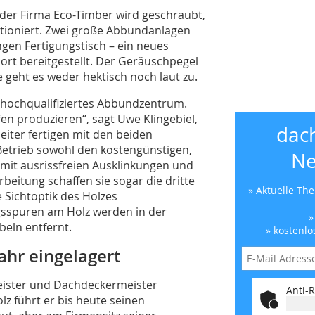
 der Firma Eco-Timber wird geschraubt,
tioniert. Zwei große Abbundanlagen
ngen Fertigungstisch – ein neues
port bereitgestellt. Der Geräuschpegel
 geht es weder hektisch noch laut zu.
h hochqualifiziertes Abbundzentrum.
en produzieren“, sagt Uwe Klingebiel,
dac
eiter fertigen mit den beiden
etrieb sowohl den kostengünstigen,
Ne
mit ausrissfreien Ausklinkungen und
eitung schaffen sie sogar die dritte
» Aktuelle Th
e Sichtoptik des Holzes
gsspuren am Holz werden in der
»
beln entfernt.
» kostenlo
ahr eingelagert
meister und Dachdeckermeister
Anti-R
lz führt er bis heute seinen