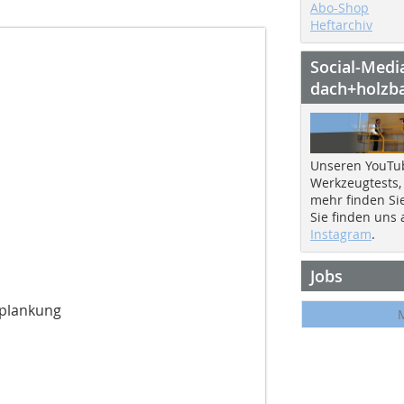
Abo-Shop
Heftarchiv
Social-Medi
dach+holzb
Unseren YouTu
Werkzeugtests,
mehr finden Si
Sie finden uns
Instagram
.
Jobs
plankung