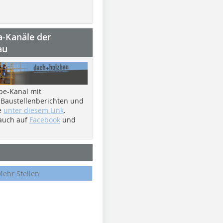
a-Kanäle der
au
be-Kanal mit
 Baustellenberichten und
e
unter diesem Link
.
 auch auf
Facebook
und
Mehr Stellen