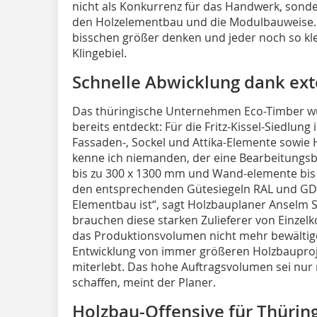
nicht als Konkurrenz für das Handwerk, sonde
den Holzelementbau und die Modulbauweise. 
bisschen größer denken und jeder noch so klei
Klingebiel.
Schnelle Abwicklung dank ext
Das thüringische Unternehmen Eco-Timber w
bereits entdeckt: Für die Fritz-Kissel-Siedlung
Fassaden-, Sockel und Attika-Elemente sow
kenne ich niemanden, der eine Bearbeitungsb
bis zu 300 x 1300 mm und Wand-elemente bis 
den entsprechenden Gütesiegeln RAL und GDF l
Elementbau ist“, sagt Holzbauplaner Anselm 
brauchen diese starken Zulieferer von Einze
das Produktionsvolumen nicht mehr bewältige
Entwicklung von immer größeren Holzbauproje
miterlebt. Das hohe Auftragsvolumen sei nur 
schaffen, meint der Planer.
Holzbau-Offensive für Thürin