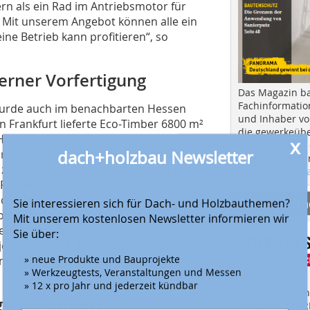
rn als ein Rad im Antriebsmotor für
Mit unserem Angebot können alle ein
ne Betrieb kann profitieren“, so
erner Vorfertigung
Das Magazin b
Fachinformatio
urde auch im benachbarten Hessen
und Inhaber vo
 in Frankfurt lieferte Eco-Timber 6800 m²
die gewerkeübe
ie Holzrahmenbauelemente. „Momentan
x
Ausbau und in d
reite für Durchlaufquerschnitte von
dach+holzbau Newsletter
Hier geht es zu
zu 13 m Länge in unserer Region mit
aktuellen Aus
iefern kann und dabei so flexibel im
Schoen aus Witzenhausen. „Wir
Anbieter fi
Sie interessieren sich für Dach- und Holzbauthemen?
lkomponenten. Einzelne Betriebe können
Mit unserem kostenlosen Newsletter informieren wir
n“, sagt Schoen, der die rasante
Sie über:
kten tagtäglich in seinem Büro
» neue Produkte und Bauprojekte
mit schnellen Abwicklungszeiten zu
» Werkzeugtests, Veranstaltungen und Messen
» 12 x pro Jahr und jederzeit kündbar
Finden Sie mehr
gen gefordert
EINKAUFSFÜHRE