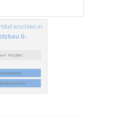
tikel erschien in
lzbau 6-
ssort: HOLZBAU
bonnement
ltsverzeichnis