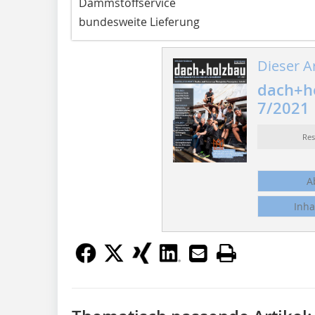
Dämmstoffservice
bundesweite Lieferung
Dieser Ar
dach+ho
7/2021
Re
A
Inha