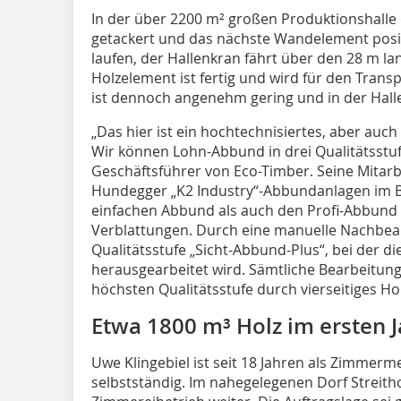
In der über 2200 m² großen Produktionshalle
getackert und das nächste Wandelement posi
laufen, der Hallenkran fährt über den 28 m la
Holzelement ist fertig und wird für den Trans
ist dennoch angenehm gering und in der Halle
„Das hier ist ein hochtechnisiertes, aber auc
Wir können Lohn-Abbund in drei Qualitätsstuf
Geschäftsführer von Eco-Timber. Seine Mitarb
Hundegger „K2 Industry“-Abbundanlagen im B
einfachen Abbund als auch den Profi-Abbund 
Verblattungen. Durch eine manuelle Nachbearb
Qualitätsstufe „Sicht-Abbund-Plus“, bei der di
herausgearbeitet wird. Sämtliche Bearbeitun
höchsten Qualitätsstufe durch vierseitiges Ho
Etwa 1800 m³ Holz im ersten J
Uwe Klingebiel ist seit 18 Jahren als Zimmer
selbstständig. Im nahegelegenen Dorf Streitho