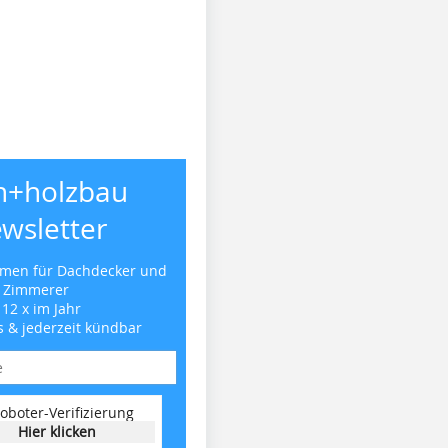
h+holzbau
wsletter
emen für Dachdecker und
Zimmerer
 12 x im Jahr
s & jederzeit kündbar
oboter-Verifizierung
Hier klicken