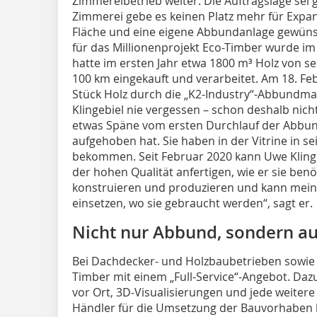
Zimmereibetrieb weiter. Die Auftragslage sei 
Zimmerei gebe es keinen Platz mehr für Expan
Fläche und eine eigene Abbundanlage gewünsch
für das Millionenprojekt Eco-Timber wurde im
hatte im ersten Jahr etwa 1800 m³ Holz von 
100 km eingekauft und verarbeitet. Am 18. Feb
Stück Holz durch die „K2-Industry“-Abbund
Klingebiel nie vergessen – schon deshalb nicht
etwas Späne vom ersten Durchlauf der Abbu
aufgehoben hat. Sie haben in der Vitrine in 
bekommen. Seit Februar 2020 kann Uwe Kling
der hohen Qualität anfertigen, wie er sie benöt
konstruieren und produzieren und kann meine
einsetzen, wo sie gebraucht werden“, sagt er.
Nicht nur Abbund, sondern a
Bei Dachdecker- und Holzbaubetrieben sowie
Timber mit einem „Full-Service“-Angebot. Da
vor Ort, 3D-Visualisierungen und jede weitere
Händler für die Umsetzung der Bauvorhaben 