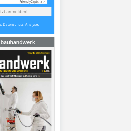
Friendly
Captcha ⇗
etzt anmelden!
e: Datenschutz, Analyse,
e bauhandwerk