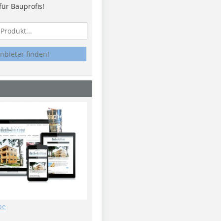
ür Bauprofis!
nbieter finden!
be