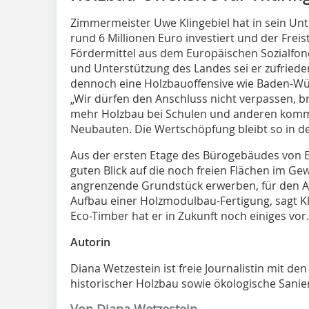
Zimmermeister Uwe Klingebiel hat in sein Un
rund 6 Millionen Euro investiert und der Freis
Fördermittel aus dem Europäischen Sozialfo
und Unterstützung des Landes sei er zufriede
dennoch eine Holzbauoffensive wie Baden-Wür
„Wir dürfen den Anschluss nicht verpassen,
mehr Holzbau bei Schulen und anderen kom
Neubauten. Die Wertschöpfung bleibt so in der
Aus der ersten Etage des Bürogebäudes von E
guten Blick auf die noch freien Flächen im G
angrenzende Grundstück erwerben, für den 
Aufbau einer Holzmodulbau-Fertigung, sagt K
Eco-Timber hat er in Zukunft noch einiges vo
Autorin
Diana Wetzestein ist freie Journalistin mit 
historischer Holzbau sowie ökologische Sanie
Von Diana Wetzestein