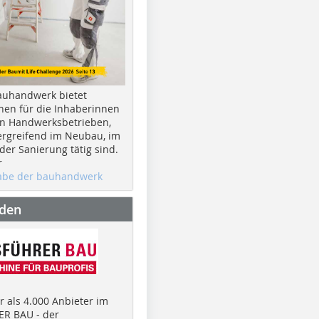
auhandwerk bietet
nen für die Inhaberinnen
n Handwerksbetrieben,
rgreifend im Neubau, im
er Sanierung tätig sind.
r
gabe der bauhandwerk
nden
 als 4.000 Anbieter im
R BAU - der