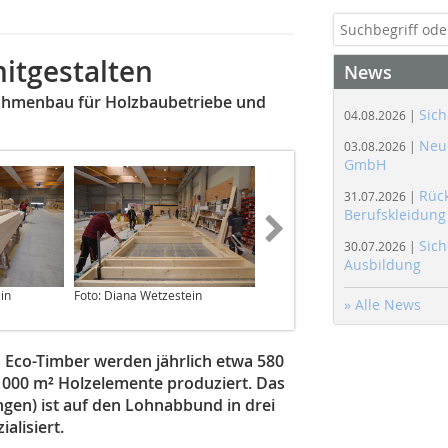
itgestalten
News
ahmenbau für Holzbaubetriebe und
Sich
04.08.2026 |
Neue
03.08.2026 |
GmbH
Rüc
31.07.2026 |
Berufskleidung
Sich
30.07.2026 |
Ausbildung
in
Foto: Diana Wetzestein
Foto:Diana Wetzestein
» Alle News
 Eco-Timber werden jährlich etwa 580
000 m² Holzelemente produziert. Das
gen) ist auf den Lohnabbund in drei
alisiert.