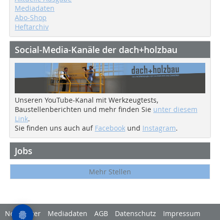
Mediadaten
Abo-Shop
Heftarchiv
Social-Media-Kanäle der dach+holzbau
Unseren YouTube-Kanal mit Werkzeugtests,
Baustellenberichten und mehr finden Sie
unter diesem
Link
.
Sie finden uns auch auf
Facebook
und
Instagram
.
Jobs
Mehr Stellen
Newsletter
Mediadaten
AGB
Datenschutz
Impressum