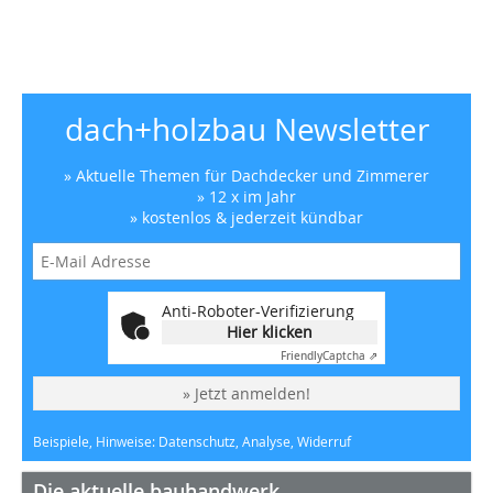
dach+holzbau Newsletter
» Aktuelle Themen für Dachdecker und Zimmerer
» 12 x im Jahr
» kostenlos & jederzeit kündbar
Anti-Roboter-Verifizierung
Hier klicken
Friendly
Captcha ⇗
» Jetzt anmelden!
Beispiele, Hinweise: Datenschutz, Analyse, Widerruf
Die aktuelle bauhandwerk