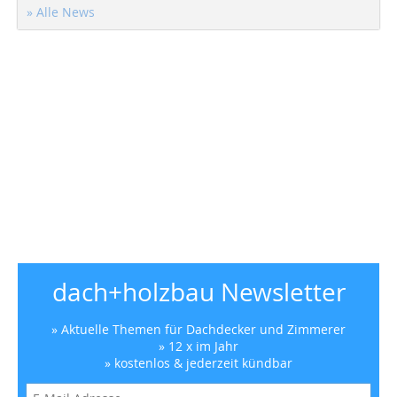
» Alle News
dach+holzbau Newsletter
» Aktuelle Themen für Dachdecker und Zimmerer
» 12 x im Jahr
» kostenlos & jederzeit kündbar