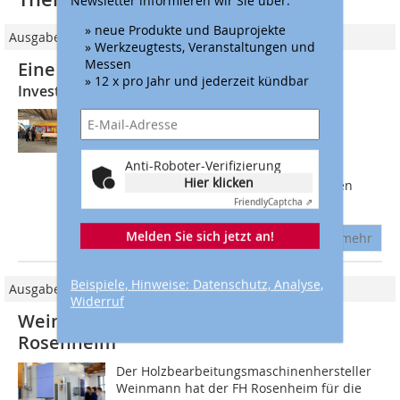
» neue Produkte und Bauprojekte
Ausgabe 04/2021
» Werkzeugtests, Veranstaltungen und
Messen
Eine Investition in die Zukunft
» 12 x pro Jahr und jederzeit kündbar
Investition in die Zukunft
Der Holzbaubetrieb Vorderwisch in
Gütersloh hat sich auf die Bereiche
Ingenieurholzbau, Holzrahmenbau,
Anti-Roboter-Verifizierung
Brückenbau, Sanierungs- und
Hier klicken
Fassadenarbeiten spezialisiert. Für den
Abbund von Dachstühlen,...
Friendly
Captcha ⇗
Melden Sie sich jetzt an!
mehr
Beispiele, Hinweise: Datenschutz, Analyse,
Ausgabe 02/2014
Widerruf
Weinmann-Abbundanlage für die FH
Rosenheim
Der Holzbearbeitungsmaschinenhersteller
Weinmann hat der FH Rosenheim für die