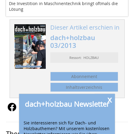
Die Investition in Maschinentechnik bringt oftmals die
Lösung
Dieser Artikel erschien in
dach+holzbau
03/2013
Ressort: HOLZBAU
Abonnement
Inhaltsverzeichnis
x
dach+holzbau Newsletter
Sie interessieren sich für Dach- und
Holzbauthemen? Mit unserem kostenlosen
Thematisch passende Artikel:
Newsletter informieren wir Sie über: