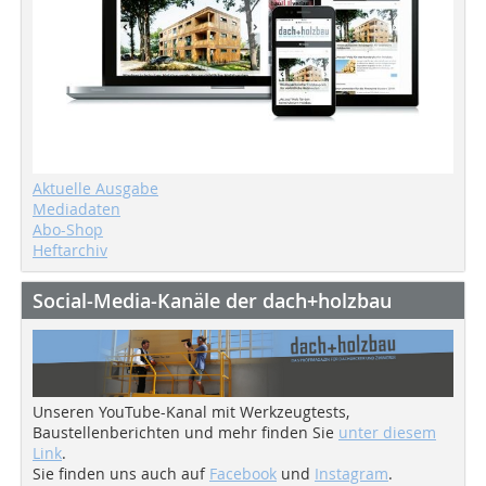
Aktuelle Ausgabe
Mediadaten
Abo-Shop
Heftarchiv
Social-Media-Kanäle der dach+holzbau
Unseren YouTube-Kanal mit Werkzeugtests,
Baustellenberichten und mehr finden Sie
unter diesem
Link
.
Sie finden uns auch auf
Facebook
und
Instagram
.