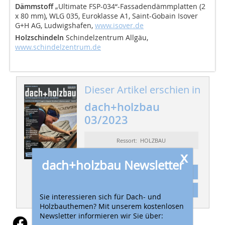
Dämmstoff
„Ultimate FSP-034“-Fassadendämmplatten (2
x 80 mm), WLG 035, Euroklasse A1, Saint-Gobain Isover
G+H AG, Ludwigshafen,
www.isover.de
Holzschindeln
Schindelzentrum Allgäu,
www.schindelzentrum.de
Dieser Artikel erschien in
dach+holzbau
03/2023
Ressort: HOLZBAU
x
dach+holzbau Newsletter
Abonnement
Inhaltsverzeichnis
Sie interessieren sich für Dach- und
Holzbauthemen? Mit unserem kostenlosen
Newsletter informieren wir Sie über: