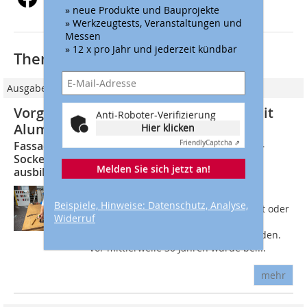
» neue Produkte und Bauprojekte
» Werkzeugtests, Veranstaltungen und
Messen
» 12 x pro Jahr und jederzeit kündbar
Thematisch passende Artikel:
Ausgabe 04/2021
Vorgehängte hinterlüftete ­Fassade mit
Anti-Roboter-Verifizierung
Aluminiumpaneelen
Hier klicken
Friendly
Captcha ⇗
Fassadenbekleidungen mit Prefa-Sidings: Teil 1 –
Sockelprofil herstellen – Innen- und Außenecke
Melden Sie sich jetzt an!
ausbilden
Sidings sind Fassadenpaneele aus
Beispiele, Hinweise: Datenschutz, Analyse,
Aluminium, die senkrecht, waagerecht oder
Widerruf
diagonal verlegt und als vorgehängte,
hinterlüftete Fassade ausgeführt werden.
Vor mittlerweile 30 Jahren wurde bei...
mehr