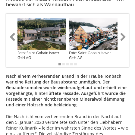
bewährt sich als Wandaufbau
Foto: Saint-Gobain Isover
Foto: Saint-Gobain Isover
Foto: Sa
G+H AG
G+H AG
G+H AG
Nach einem verheerenden Brand in der Traube Tonbach
war eine Rettung der Bausubstanz unmöglich. Der
Gebäudekomplex wurde wiederaufgebaut und erhielt eine
vorgehängte, hinterlüftete Fassade. Ausgeführt wurde die
Fassade mit einer nichtbrennbaren Mineralwolldämmung
und einer Holzschindelbekleidung.
Die Nachricht vom verheerenden Brand in der Nacht auf
den 5. Januar 2020 verbreitete sich unter den Liebhabern
feiner Kulinarik – leider im wahrsten Sinne des Wortes – wie
ein „Lauffeuer“: Die vollständige Zerstörung des