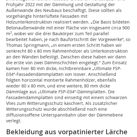
Frühjahr 2022 mit der Dämmung und Gestaltung der
Außenwände des Neubaus beschäftigt. Diese sollten als
vorgehängte hinterlüftete Fassaden mit
Holzunterkonstruktion realisiert werden. „Die Basis bildeten
Betonaußenwände mit einer Fläche von insgesamt circa 900
2
m
, wobei wir die drei Baukörper zum Teil parallel
bearbeitet haben, je nach Baufortschritt der Vorgewerke“, so
Thomas Springmann, „in einem ersten Schritt haben wir
senkrecht 80 x 80 mm Rahmenhölzer als Unterkonstruktion
an den Wänden befestigt. Zwischen diese haben wir dann
die erste von zwei Dämmschichten eingelegt.“ Zum Einsatz
kamen hier 80 mm dicke, nichtbrennbare „Ultimate FSP-
034“-Fassadendämmplatten von Isover. Anschließend
folgten horizontal montierte Rahmenhölzer, ebenfalls
wieder 80 x 80 mm, und eine weitere, 80 mm dicke
Dämmlage aus „Ultimate FSP-034“-Dämmplatten. Die
Fassadendämmplatten sind einseitig mit einem schwarzen
Vlies zum Witterungsschutz kaschiert. Als zusätzlicher
Witterungsschutz wurde abschließend noch eine
diffusionsoffene Unterspannbahn über der Dämmebene
verlegt.
Bekleidung aus vorpatinierter Lärche