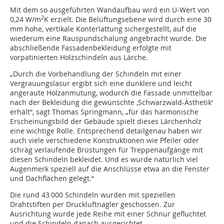
Mit dem so ausgeführten Wandaufbau wird ein U-Wert von
2
0,24 W/m
K erzielt. Die Belüftungsebene wird durch eine 30
mm hohe, vertikale Konterlattung sichergestellt, auf die
wiederum eine Rauspundschalung angebracht wurde. Die
abschließende Fassadenbekleidung erfolgte mit
vorpatinierten Holzschindeln aus Lärche.
„Durch die Vorbehandlung der Schindeln mit einer
Vergrauungslasur ergibt sich eine dunklere und leicht
angeraute Holzanmutung, wodurch die Fassade unmittelbar
nach der Bekleidung die gewünschte ‚Schwarzwald-Ästhetik‘
erhält“, sagt Thomas Springmann, „für das harmonische
Erscheinungsbild der Gebäude spielt dieses Lärchenholz
eine wichtige Rolle. Entsprechend detailgenau haben wir
auch viele verschiedene Konstruktionen wie Pfeiler oder
schräg verlaufende Brüstungen für Treppenaufgänge mit
diesen Schindeln bekleidet. Und es wurde natürlich viel
Augenmerk speziell auf die Anschlüsse etwa an die Fenster
und Dachflächen gelegt.“
Die rund 43 000 Schindeln wurden mit speziellen
Drahtstiften per Druckluftnagler geschossen. Zur
Ausrichtung wurde jede Reihe mit einer Schnur gefluchtet
und die Schindeln danach ausgerichtet.