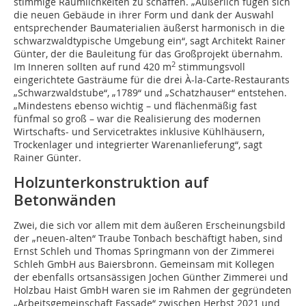
stimmige Räumlichkeiten zu schaffen. „Äußerlich fügen sich
die neuen Gebäude in ihrer Form und dank der Auswahl
entsprechender Baumaterialien äußerst harmonisch in die
schwarzwaldtypische Umgebung ein“, sagt Architekt Rainer
Günter, der die Bauleitung für das Großprojekt übernahm.
2
Im Inneren sollten auf rund 420 m
stimmungsvoll
eingerichtete Gasträume für die drei À-la-Carte-Restaurants
„Schwarzwaldstube“, „1789“ und „Schatzhauser“ entstehen.
„Mindestens ebenso wichtig – und flächenmäßig fast
fünfmal so groß – war die Realisierung des modernen
Wirtschafts- und Servicetraktes inklusive Kühlhäusern,
Trockenlager und integrierter Warenanlieferung“, sagt
Rainer Günter.
Holzunterkonstruktion auf
Betonwänden
Zwei, die sich vor allem mit dem äußeren Erscheinungsbild
der „neuen-alten“ Traube Tonbach beschäftigt haben, sind
Ernst Schleh und Thomas Springmann von der Zimmerei
Schleh GmbH aus Baiersbronn. Gemeinsam mit Kollegen
der ebenfalls ortsansässigen Jochen Günther Zimmerei und
Holzbau Haist GmbH waren sie im Rahmen der gegründeten
„Arbeitsgemeinschaft Fassade“ zwischen Herbst 2021 und