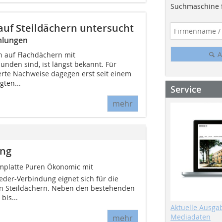
Suchmaschine f
auf Steildächern untersucht
hlungen
A
n auf Flachdächern mit
nden sind, ist längst bekannt. Für
ierte Nachweise dagegen erst seit einem
gten...
Service
mehr
ung
latte Puren Ökonomic mit
der-Verbindung eignet sich für die
 Steildächern. Neben den bestehenden
bis...
Aktuelle Ausga
Mediadaten
mehr