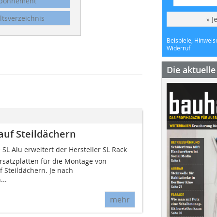
bonnement
ltsverzeichnis
» J
Beispiele, Hinweis
Widerruf
Die aktuell
auf Steildächern
SL Alu erweitert der Hersteller SL Rack
rsatzplatten für die Montage von
 Steildächern. Je nach
..
mehr