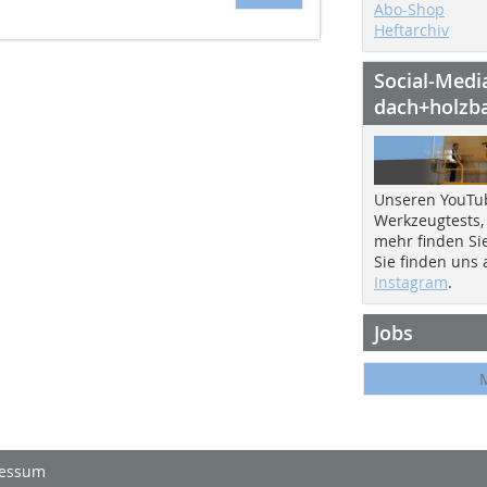
Abo-Shop
Heftarchiv
Social-Medi
dach+holzb
Unseren YouTu
Werkzeugtests,
mehr finden Si
Sie finden uns
Instagram
.
Jobs
essum