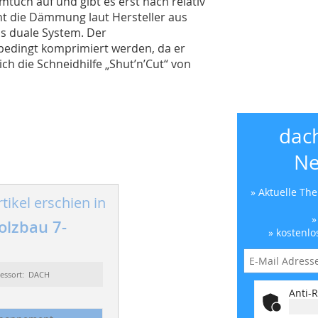
uch auf und gibt es erst nach relativ
eht die Dämmung laut Hersteller aus
as duale System. Der
edingt komprimiert werden, da er
ch die Schneidhilfe „Shut’n’Cut“ von
dac
Ne
» Aktuelle Th
tikel erschien in
»
lzbau 7-
» kostenlo
essort: DACH
Anti-R