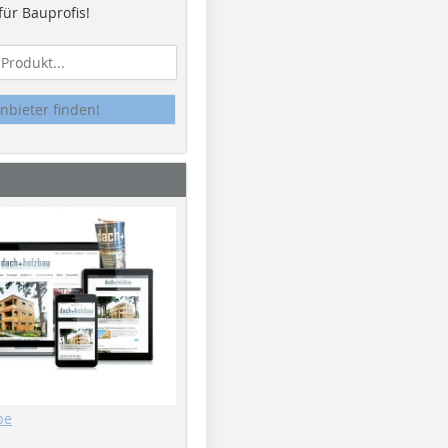
ür Bauprofis!
nbieter finden!
be