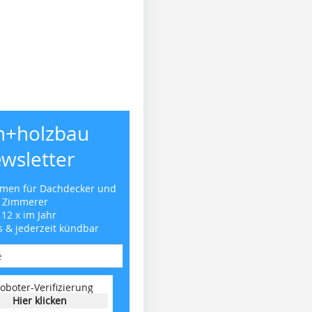
h+holzbau
wsletter
emen für Dachdecker und
Zimmerer
 12 x im Jahr
s & jederzeit kündbar
oboter-Verifizierung
Hier klicken