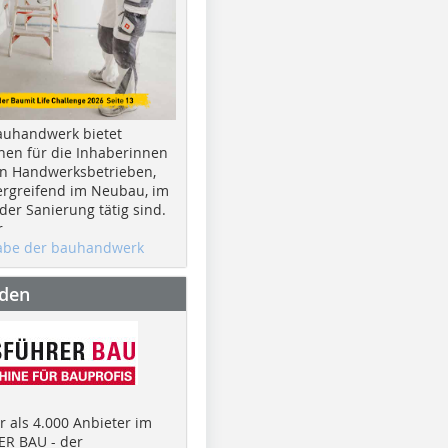
auhandwerk bietet
nen für die Inhaberinnen
n Handwerksbetrieben,
rgreifend im Neubau, im
er Sanierung tätig sind.
r
gabe der bauhandwerk
nden
 als 4.000 Anbieter im
R BAU - der