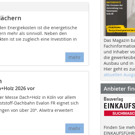
dächern
nden Energiekosten ist die energetische
ern mehr als sinnvoll. Neben den
en ist sie zugleich eine Investition in
Das Magazin b
Fachinformatio
und Inhaber vo
mehr
die gewerkeübe
Ausbau und in d
Hier geht es zu
aktuellen Aus
m
Anbieter fi
h+Holz 2026 vor
der Messe Dach+Holz in Köln vor allem
tstoff-Dachbahn Evalon FR eignet sich
gen von über 20°. Alwitra erweitert
Finden Sie mehr
mehr
EINKAUFSFÜHRE