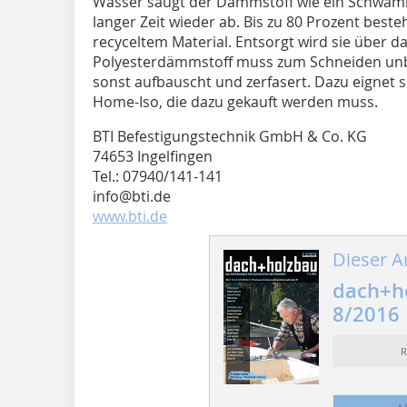
Wasser saugt der Dämmstoff wie ein Schwammt
langer Zeit wieder ab. Bis zu 80 Prozent best
recyceltem Material. Entsorgt wird sie über d
Polyesterdämmstoff muss zum Schneiden unb
sonst aufbauscht und zerfasert. Dazu eignet si
Home-Iso, die dazu gekauft werden muss.
BTI Befestigungstechnik GmbH & Co. KG
74653 Ingelfingen
Tel.: 07940/141-141
info@bti.de
www.bti.de
Dieser Ar
dach+ho
8/2016
R