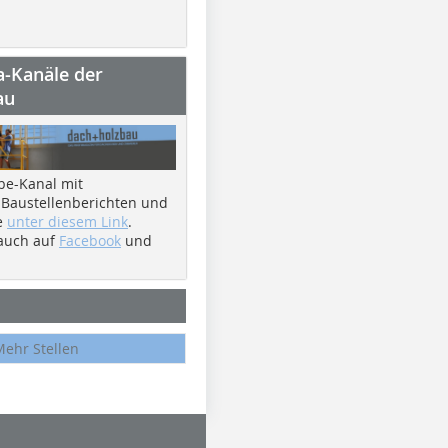
a-Kanäle der
au
be-Kanal mit
 Baustellenberichten und
e
unter diesem Link
.
 auch auf
Facebook
und
Mehr Stellen