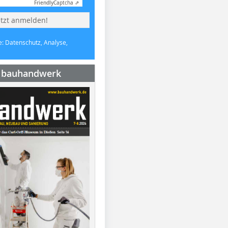
Friendly
Captcha ⇗
etzt anmelden!
e: Datenschutz, Analyse,
e bauhandwerk