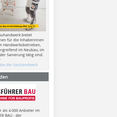
auhandwerk bietet
nen für die Inhaberinnen
n Handwerksbetrieben,
rgreifend im Neubau, im
er Sanierung tätig sind.
r
gabe der bauhandwerk
nden
 als 4.000 Anbieter im
R BAU - der