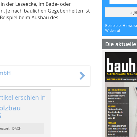
n der Leseecke, im Bade- oder
 Je nach baulichen Gegebenheiten ist
» J
 Beispiel beim Ausbau des
Beispiele, Hinweis
Widerruf
Die aktuell
GmbH
tikel erschien in
olzbau
5
essort: DACH