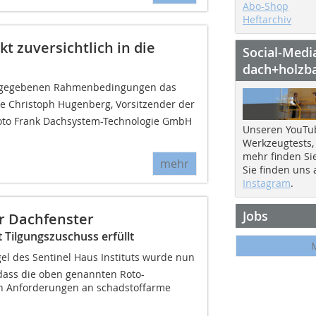
Abo-Shop
Heftarchiv
t zuversichtlich in die
Social-Medi
dach+holzb
en gegebenen Rahmenbedingungen das
te Christoph Hugenberg, Vorsitzender der
oto Frank Dachsystem-Technologie GmbH
Unseren YouTu
Werkzeugtests,
mehr finden Si
mehr
Sie finden uns
Instagram
.
Jobs
ür Dachfenster
Tilgungszuschuss erfüllt
el des Sentinel Haus Instituts wurde nun
dass die oben genannten Roto-
en Anforderungen an schadstoffarme