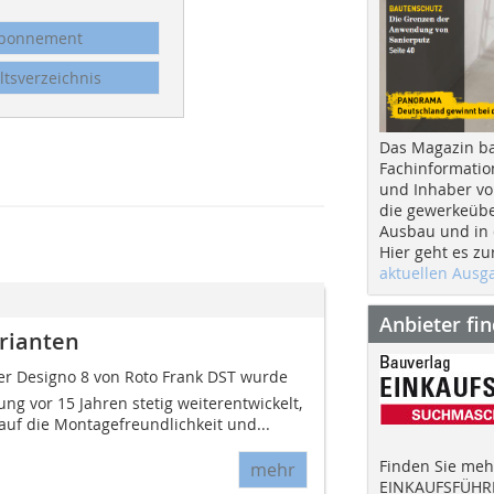
bonnement
ltsverzeichnis
Das Magazin b
Fachinformatio
und Inhaber vo
die gewerkeübe
Ausbau und in d
Hier geht es zu
aktuellen Aus
Anbieter fi
arianten
r Designo 8 von Roto Frank DST wurde
ung vor 15 Jahren stetig weiterentwickelt,
uf die Montagefreundlichkeit und...
Finden Sie mehr
mehr
EINKAUFSFÜHRE