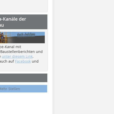
a-Kanäle der
au
be-Kanal mit
 Baustellenberichten und
e
unter diesem Link
.
 auch auf
Facebook
und
Mehr Stellen