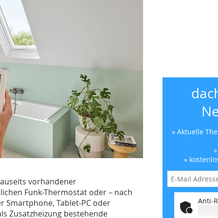
dac
Ne
» Aktuelle Th
»
» kostenlo
bauseits vorhandener
tlichen Funk-Thermostat oder – nach
Anti-R
er Smartphone, Tablet-PC oder
als Zusatzheizung bestehende