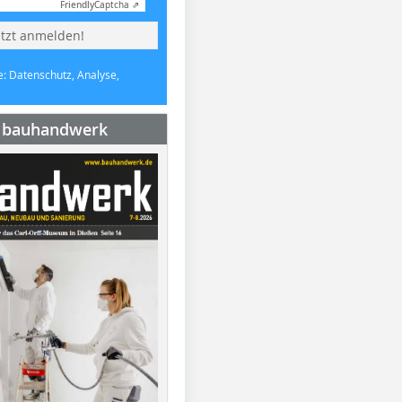
Friendly
Captcha ⇗
etzt anmelden!
e: Datenschutz, Analyse,
e bauhandwerk