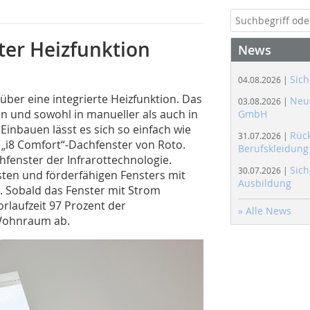
ter Heizfunktion
News
Sich
04.08.2026 |
ber eine integrierte Heizfunktion. Das
Neue
03.08.2026 |
en und sowohl in manueller als auch in
GmbH
Einbauen lässt es sich so einfach wie
Rüc
31.07.2026 |
 „i8 Comfort“-Dachfenster von Roto.
Berufskleidung
fenster der Infrarottechnologie.
Sich
30.07.2026 |
sten und förderfähigen Fensters mit
Ausbildung
. Sobald das Fenster mit Strom
orlaufzeit 97 Prozent der
» Alle News
 Wohnraum ab.