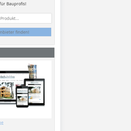
ür Bauprofis!
nbieter finden!
be