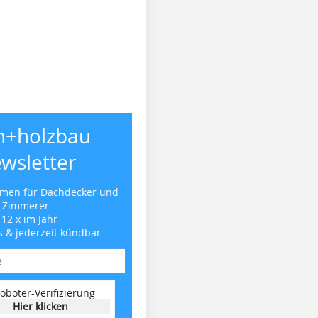
h+holzbau
wsletter
emen für Dachdecker und
Zimmerer
 12 x im Jahr
s & jederzeit kündbar
oboter-Verifizierung
Hier klicken