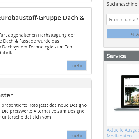
Suchmaschine f
 Eurobaustoff-Gruppe Dach &
A
kfurt abgehaltenen Herbsttagung der
e Dach & Fassade wurde das
 Dachsystem-Technologie zum Top-
ubrik...
Service
mehr
nster
präsentierte Roto jetzt das neue Designo
 Die preiswerte Alternative zum Designo
 unterscheidet sich vom
Aktuelle Ausga
mehr
Mediadaten