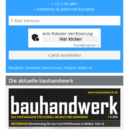
» 12 x im Jahr
» kostenlos & jederzeit kündbar
Anti-Roboter-Verifizierung
Hier klicken
Friendly
Captcha ⇗
» Jetzt anmelden!
Beispiele, Hinweise: Datenschutz, Analyse, Widerruf
Die aktuelle bauhandwerk