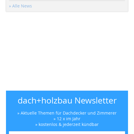
» Alle News
dach+holzbau Newsletter
» Aktuelle Themen für Dachdecker und Zimmerer
» 12 x im Jahr
» kostenlos & jederzeit kündbar