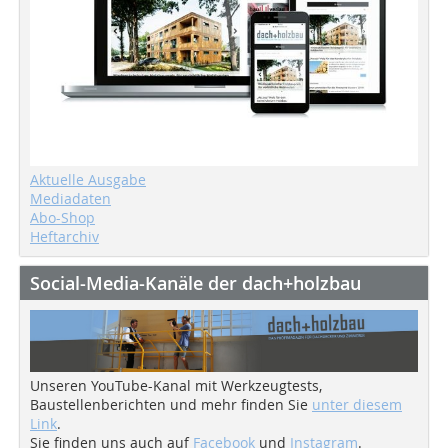
Aktuelle Ausgabe
Mediadaten
Abo-Shop
Heftarchiv
Social-Media-Kanäle der dach+holzbau
Unseren YouTube-Kanal mit Werkzeugtests,
Baustellenberichten und mehr finden Sie
unter diesem
Link
.
Sie finden uns auch auf
Facebook
und
Instagram
.