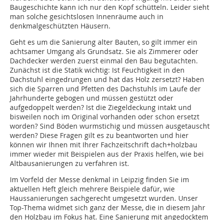
Baugeschichte kann ich nur den Kopf schütteln. Leider sieht
man solche gesichtslosen Innenräume auch in
denkmalgeschützten Häusern.
Geht es um die Sanierung alter Bauten, so gilt immer ein
achtsamer Umgang als Grundsatz. Sie als Zimmerer oder
Dachdecker werden zuerst einmal den Bau begutachten.
Zunächst ist die Statik wichtig: Ist Feuchtigkeit in den
Dachstuhl eingedrungen und hat das Holz zersetzt? Haben
sich die Sparren und Pfetten des Dachstuhls im Laufe der
Jahrhunderte gebogen und müssen gestützt oder
aufgedoppelt werden? Ist die Ziegeldeckung intakt und
bisweilen noch im Original vorhanden oder schon ersetzt
worden? Sind Böden wurmstichig und müssen ausgetauscht
werden? Diese Fragen gilt es zu beantworten und hier
können wir Ihnen mit Ihrer Fachzeitschrift dach+holzbau
immer wieder mit Beispielen aus der Praxis helfen, wie bei
Altbausanierungen zu verfahren ist.
Im Vorfeld der Messe denkmal in Leipzig finden Sie im
aktuellen Heft gleich mehrere Beispiele dafür, wie
Haussanierungen sachgerecht umgesetzt wurden. Unser
Top-Thema widmet sich ganz der Messe, die in diesem Jahr
den Holzbau im Fokus hat. Eine Sanierung mit angedocktem