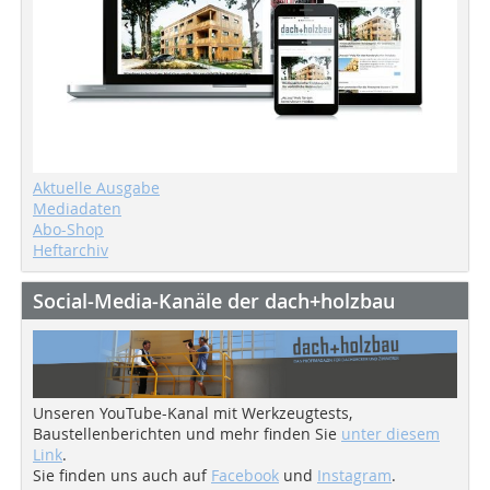
Aktuelle Ausgabe
Mediadaten
Abo-Shop
Heftarchiv
Social-Media-Kanäle der dach+holzbau
Unseren YouTube-Kanal mit Werkzeugtests,
Baustellenberichten und mehr finden Sie
unter diesem
Link
.
Sie finden uns auch auf
Facebook
und
Instagram
.