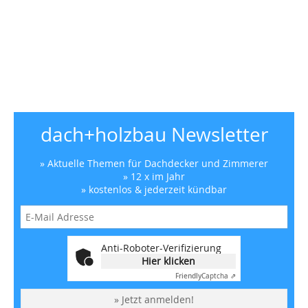
dach+holzbau Newsletter
» Aktuelle Themen für Dachdecker und Zimmerer
» 12 x im Jahr
» kostenlos & jederzeit kündbar
Anti-Roboter-Verifizierung
Hier klicken
Friendly
Captcha ⇗
» Jetzt anmelden!