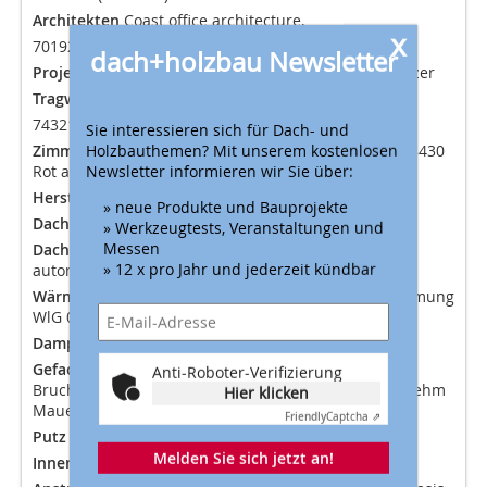
Architekten
Coast office architecture,
x
70192 Stuttgart
dach+holzbau Newsletter
Projektleitung/Mitarbeit
Dipl.-Ing. Arch. Kathrin Sälzer
Tragwerksplaner
Ingenieurbüro Grau,
74321 Bietigheim-Bissingen
Sie interessieren sich für Dach- und
Holzbauthemen? Mit unserem kostenlosen
Zimmererarbeiten
JaKo Baudenkmalpflege GmbH, 88430
Newsletter informieren wir Sie über:
Rot an der Rot
Herstellerindex (Auswahl)
» neue Produkte und Bauprojekte
Dachziegel
Erlus Ergoldsbacher
» Werkzeugtests, Veranstaltungen und
Messen
Dachfenster
9 Velux-Dachfenster GGU, 1 davon
» 12 x pro Jahr und jederzeit kündbar
automatisch mit Motor und Funksteuerung
Wärmedämmung Dach
Isofloc Zellulose-Einblasdämmung
WlG 045
Dampfbremse
Proclima
Gefachausmauerung
Teilweise vorhandenes
Anti-Roboter-Verifizierung
Bruchsteinmaterial, größtenteils Leichtlehmsteine, Lehm
Hier klicken
Mauermörtel Claytec
Friendly
Captcha ⇗
Putz innen
Lehmputz Claytec
Melden Sie sich jetzt an!
Innenanstrich
Lehmfarbe Firma Claytec