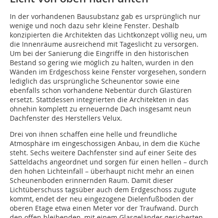
In der vorhandenen Bausubstanz gab es ursprünglich nur
wenige und noch dazu sehr kleine Fenster. Deshalb
konzipierten die Architekten das Lichtkonzept völlig neu, um
die Innenräume ausreichend mit Tageslicht zu versorgen.
Um bei der Sanierung die Eingriffe in den historischen
Bestand so gering wie möglich zu halten, wurden in den
Wänden im Erdgeschoss keine Fenster vorgesehen, sondern
lediglich das ursprüngliche Scheunentor sowie eine
ebenfalls schon vorhandene Nebentür durch Glastüren
ersetzt. Stattdessen integrierten die Architekten in das
ohnehin komplett zu erneuernde Dach insgesamt neun
Dachfenster des Herstellers Velux.
Drei von ihnen schaffen eine helle und freundliche
Atmosphäre im eingeschossigen Anbau, in dem die Küche
steht. Sechs weitere Dachfenster sind auf einer Seite des
Satteldachs angeordnet und sorgen für einen hellen – durch
den hohen Lichteinfall – überhaupt nicht mehr an einen
Scheunenboden erinnernden Raum. Damit dieser
Lichtüberschuss tagsüber auch dem Erdgeschoss zugute
kommt, endet der neu eingezogene Dielenfußboden der
oberen Etage etwa einen Meter vor der Traufwand. Durch
den offen bleibenden, mit einem Glasgeländer gesicherten