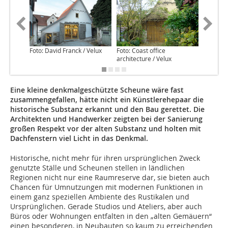
Foto: David Franck / Velux
Foto: Coast office
Foto: Coa
architecture / Velux
architec
Eine kleine denkmalgeschützte Scheune wäre fast
zusammengefallen, hätte nicht ein Künstlerehepaar die
his­­torische Substanz erkannt und den Bau gerettet. Die
Architekten und Handwerker zeigten bei der Sanierung
großen Respekt vor der alten Substanz und holten mit
Dachfenstern viel Licht in das Denkmal.
Historische, nicht mehr für ihren ursprünglichen Zweck
genutzte Ställe und Scheunen stellen in ländlichen
Regionen nicht nur eine Raumreserve dar, sie bieten auch
Chancen für Umnutzungen mit modernen Funktionen in
einem ganz speziellen Ambiente des Rustikalen und
Ursprünglichen. Gerade Studios und Ateliers, aber auch
Büros oder Wohnungen entfalten in den „alten Gemäuern“
einen besonderen, in Neubauten so kaum zu erreichenden