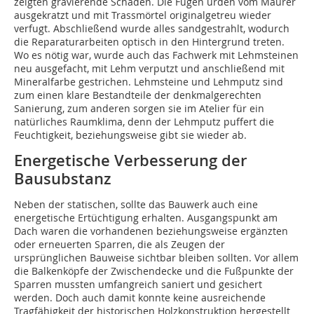
zeigten gravierende Schäden. Die Fugen urden vom Maurer
ausgekratzt und mit Trassmörtel originalgetreu wieder
verfugt. Abschließend wurde alles sandgestrahlt, wodurch
die Reparaturarbeiten optisch in den Hintergrund treten.
Wo es nötig war, wurde auch das Fachwerk mit Lehmsteinen
neu ausgefacht, mit Lehm verputzt und anschließend mit
Mineralfarbe gestrichen. Lehmsteine und Lehmputz sind
zum einen klare Bestandteile der denkmalgerechten
Sanierung, zum anderen sorgen sie im Atelier für ein
natürliches Raumklima, denn der Lehmputz puffert die
Feuchtigkeit, beziehungsweise gibt sie wieder ab.
Energetische Verbesserung der
Bausubstanz
Neben der statischen, sollte das Bauwerk auch eine
energetische Ertüchtigung erhalten. Ausgangspunkt am
Dach waren die vorhandenen beziehungsweise ergänzten
oder erneuerten Sparren, die als Zeugen der
ursprünglichen Bauweise sichtbar bleiben sollten. Vor allem
die Balkenköpfe der Zwischendecke und die Fußpunkte der
Sparren mussten umfangreich saniert und gesichert
werden. Doch auch damit konnte keine ausreichende
Tragfähigkeit der historischen Holzkonstruktion hergestellt