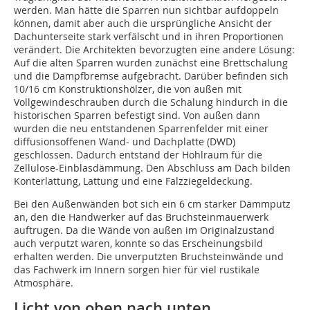
werden. Man hätte die Sparren nun sichtbar aufdoppeln
können, damit aber auch die ursprüngliche Ansicht der
Dachunterseite stark verfälscht und in ihren Proportionen
verändert. Die Architekten bevorzugten eine andere Lösung:
Auf die alten Sparren wurden zunächst eine Brettschalung
und die Dampfbremse aufgebracht. Darüber befinden sich
10/16 cm Konstruktionshölzer, die von außen mit
Vollgewindeschrauben durch die Schalung hindurch in die
historischen Sparren befestigt sind. Von außen dann
wurden die neu entstandenen Sparrenfelder mit einer
diffusionsoffenen Wand- und Dachplatte (DWD)
geschlossen. Dadurch entstand der Hohlraum für die
Zellulose-Einblasdämmung. Den Abschluss am Dach bilden
Konterlattung, Lattung und eine Falzziegeldeckung.
Bei den Außenwänden bot sich ein 6 cm starker Dämmputz
an, den die Handwerker auf das Bruchsteinmauerwerk
auftrugen. Da die Wände von außen im Originalzustand
auch verputzt waren, konnte so das ­Erscheinungsbild
erhalten werden. Die unverputzten Bruchsteinwände und
das Fachwerk im Innern sorgen hier für viel rustikale
Atmosphäre.
Licht von oben nach unten