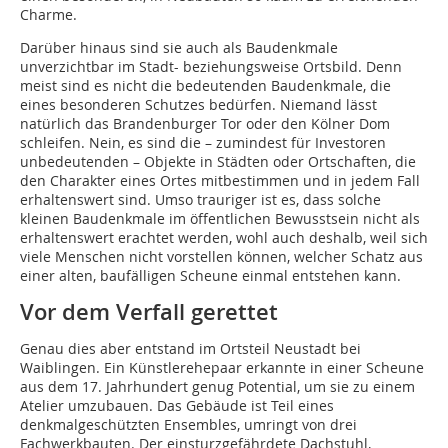
Charme.
Darüber hinaus sind sie auch als Baudenkmale
unverzichtbar im Stadt- beziehungsweise Ortsbild. Denn
meist sind es nicht die bedeutenden Baudenkmale, die
eines besonderen Schutzes bedürfen. Niemand lässt
natürlich das Brandenburger Tor oder den Kölner Dom
schleifen. Nein, es sind die – zumindest für Investoren
unbedeutenden – Objekte in Städten oder Ortschaften, die
den Charakter eines Ortes mitbestimmen und in jedem Fall
erhaltenswert sind. Umso trauriger ist es, dass solche
kleinen Baudenkmale im öffentlichen Bewusstsein nicht als
erhaltenswert erachtet werden, wohl auch deshalb, weil sich
viele Menschen nicht vorstellen können, welcher Schatz aus
einer alten, baufälligen Scheune einmal entstehen kann.
Vor dem Verfall gerettet
Genau dies aber entstand im Ortsteil Neustadt bei
Waiblingen. Ein Künstlerehepaar erkannte in einer Scheune
aus dem 17. Jahrhundert genug Potential, um sie zu einem
Atelier umzubauen. Das Gebäude ist Teil eines
denkmalgeschützten Ensembles, umringt von drei
Fachwerkbauten. Der einsturzgefährdete Dachstuhl,