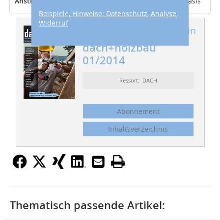
Anstrich Balken
Livos – Kaldett Holzlasur auf Leinölbasis
Beispiele, Hinweise: Datenschutz, Analyse,
Widerruf
Dieser Artikel erschien in
dach+holzbau
01/2014
Ressort: DACH
Abonnement
Inhaltsverzeichnis
Thematisch passende Artikel: