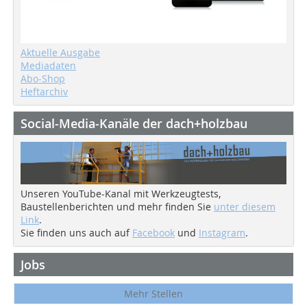
Aktuelle Ausgabe
Mediadaten
Abo-Shop
Heftarchiv
Social-Media-Kanäle der dach+holzbau
Unseren YouTube-Kanal mit Werkzeugtests,
Baustellenberichten und mehr finden Sie
unter diesem
Link
.
Sie finden uns auch auf
Facebook
und
Instagram
.
Jobs
Mehr Stellen