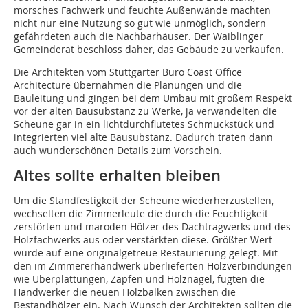
morsches Fachwerk und feuchte Außenwände machten
nicht nur eine Nutzung so gut wie unmöglich, sondern
gefährdeten auch die Nachbarhäuser. Der Waiblinger
Gemeinderat beschloss daher, das Gebäude zu verkaufen.
Die Architekten vom Stuttgarter Büro Coast Office
Architecture übernahmen die Planungen und die
Bauleitung und gingen bei dem Umbau mit großem Respekt
vor der alten Bausubstanz zu Werke, ja verwandelten die
Scheune gar in ein lichtdurchflutetes Schmuckstück und
integrierten viel alte Bausubstanz. Dadurch traten dann
auch wunderschönen Details zum Vorschein.
Altes sollte erhalten bleiben
Um die Standfestigkeit der Scheune wiederherzustellen,
wechselten die Zimmerleute die durch die Feuchtigkeit
zerstörten und maroden Hölzer des Dachtragwerks und des
Holzfachwerks aus oder verstärkten diese. Größter Wert
wurde auf eine originalgetreue Restaurierung gelegt. Mit
den im Zimmererhandwerk überlieferten Holzverbindungen
wie Überplattungen, Zapfen und Holznägel, fügten die
Handwerker die neuen Holzbalken zwischen die
Bestandhölzer ein. Nach Wunsch der Architekten sollten die