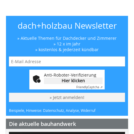
dach+holzbau Newsletter
» Aktuelle Themen für Dachdecker und Zimmerer
» 12 x im Jahr
» kostenlos & jederzeit kündbar
Anti-Roboter-Verifizierung
Hier klicken
Friendly
Captcha ⇗
» Jetzt anmelden!
Beispiele, Hinweise: Datenschutz, Analyse, Widerruf
Die aktuelle bauhandwerk