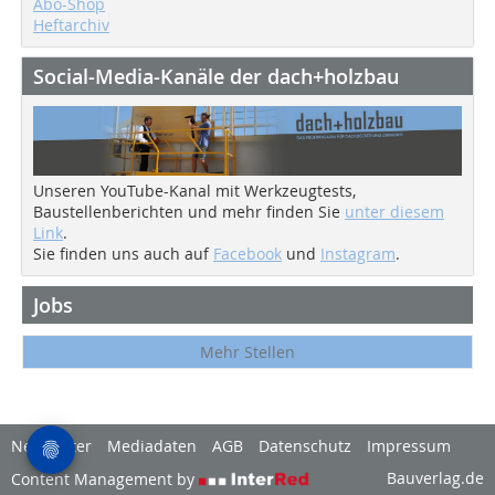
Abo-Shop
Heftarchiv
Social-Media-Kanäle der dach+holzbau
Unseren YouTube-Kanal mit Werkzeugtests,
Baustellenberichten und mehr finden Sie
unter diesem
Link
.
Sie finden uns auch auf
Facebook
und
Instagram
.
Jobs
Mehr Stellen
Newsletter
Mediadaten
AGB
Datenschutz
Impressum
Bauverlag.de
Content Management by