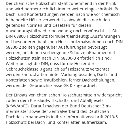
Der chemische Holzschutz steht zunehmend in der Kritik
und wird normenrechtlich immer weiter eingeschränkt. Bei
Dach- und Konterlattungen werden nach wie vor chemisch
behandelte Hölzer verwendet – obwohl dies nach den
geltenden Normen und Gesetzen für diesen
Anwendungsfall weder notwendig noch erwünscht ist. Die
DIN 68800 Holzschutz formuliert eindeutig: „Ausführungen
mit besonderen baulichen Holzschutzmaßnahmen nach DIN
68800-2 sollten gegenüber Ausführungen bevorzugt
werden, bei denen vorbeugende Schutzmaßnahmen mit
Holzschutzmitteln nach DIN 68800-3 erforderlich sind.“
Weiter besagt die DIN, dass für die Hölzer der
Gebrauchsklasse 0 gänzlich auf Holzschutz verzichtet
werden kann: „Latten hinter Vorhangfassaden, Dach- und
Konterlatten sowie Traufbohlen, ferner Dachschalungen,
werden der Gebrauchsklasse GK 0 zugeordnet.
Der Einsatz von chemischen Holzschutzmitteln widerspricht
zudem dem Kreislaufwirtschafts- und Abfallgesetz
(KrW-/AbfG). Darauf machen der Bund Deutscher Zim­
mermeister sowie der Zen­­tralverband des Deutschen
Dachdeckerhandwerks in ihrer In­­formationsschrift 2013-5
Holzschutz bei Dach- und Konterlatten aufmerksam.