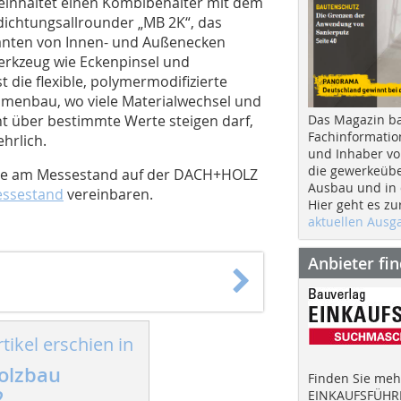
einhaltet einen Kombibehälter mit dem
dichtungsallrounder „MB 2K“, das
ianten von Innen- und Außenecken
erkzeug wie Eckenpinsel und
t die flexible, polymermodifizierte
hmenbau, wo viele Materialwechsel und
Das Magazin b
t über bestimmte Werte steigen darf,
Fachinformatio
hrlich.
und Inhaber vo
die gewerkeübe
Sie am Messestand auf der DACH+HOLZ
Ausbau und in d
essestand
vereinbaren.
Hier geht es zu
aktuellen Aus
Anbieter fi
tikel erschien in
olzbau
Finden Sie mehr
2
EINKAUFSFÜHRE