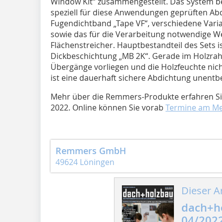
Window Kit“ zusammengestellt. Das System b
speziell für diese Anwendungen geprüften Ab
Fugendichtband „Tape VF“, verschiedene Var
sowie das für die Verarbeitung notwendige W
Flächenstreicher. Hauptbestandteil des Sets is
Dickbeschichtung „MB 2K“. Gerade im Holzra
Übergänge vorliegen und die Holzfeuchte nich
ist eine dauerhaft sichere Abdichtung unentbe
Mehr über die Remmers-Produkte erfahren 
2022. Online können Sie vorab
Termine am M
Remmers GmbH
49624 Löningen
Dieser Ar
dach+h
04/202