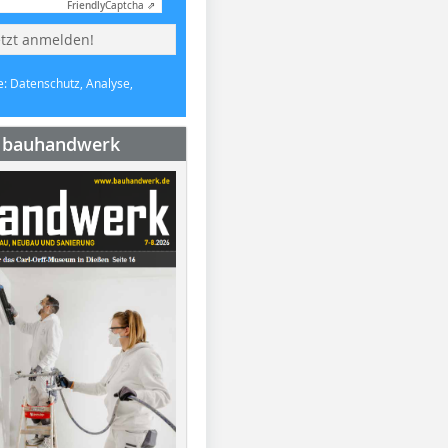
Friendly
Captcha ⇗
etzt anmelden!
e: Datenschutz, Analyse,
e bauhandwerk