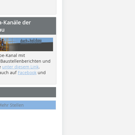
a-Kanäle der
au
be-Kanal mit
 Baustellenberichten und
e
unter diesem Link
.
 auch auf
Facebook
und
Mehr Stellen