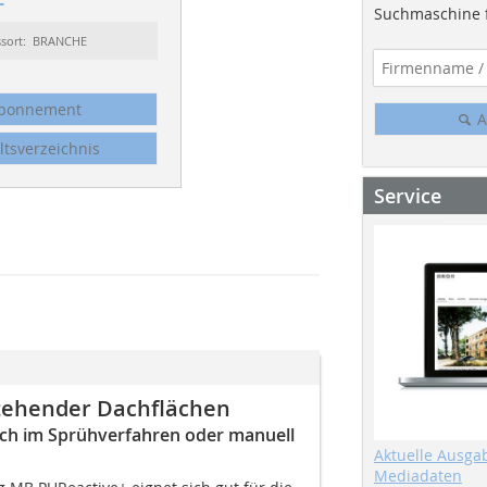
Suchmaschine f
ssort: BRANCHE
bonnement
A
ltsverzeichnis
Service
tehender Dachflächen
ch im Sprühverfahren oder manuell
Aktuelle Ausga
Mediadaten