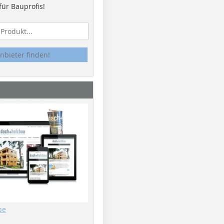
ür Bauprofis!
nbieter finden!
be