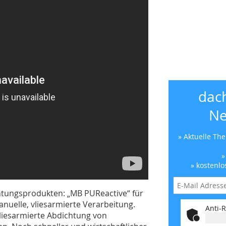
dac
Ne
» Aktuelle Th
»
» kostenlo
htungsprodukten: „MB PUReactive“ für
anuelle, vliesarmierte Verarbeitung.
Anti-R
vliesarmierte Abdichtung von