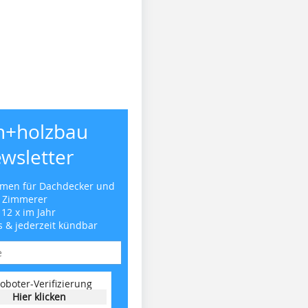
h+holzbau
wsletter
emen für Dachdecker und
Zimmerer
 12 x im Jahr
s & jederzeit kündbar
oboter-Verifizierung
Hier klicken