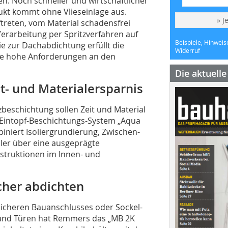
. Noch schneller und wirtschaftlicher
ukt kommt ohne Vlieseinlage aus.
» J
ftreten, vom Material schadensfrei
erarbeitung per Spritzverfahren auf
Beispiele, Hinweis
e zur Dachabdichtung erfüllt die
Widerruf
ie hohe Anforderungen an den
Die aktuell
it- und Materialersparnis
beschichtung sollen Zeit und Material
e Eintopf-Beschichtungs-System „Aqua
iniert Isoliergrundierung, Zwischen-
ller über eine ausgeprägte
onstruktionen im Innen- und
cher abdichten
sicheren Bauanschlusses oder Sockel-
 und Türen hat Remmers das „MB 2K