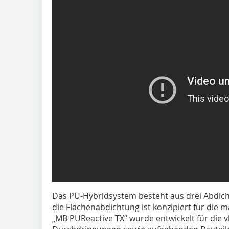
Das PU-Hybridsystem besteht aus drei Abdic
die Flächenabdichtung ist konzipiert für die m
„MB PUReactive TX“ wurde entwickelt für die 