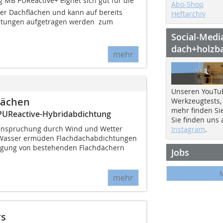
MB PUReactive+ eignet sich gut für die
Abo-Shop
r Dachflächen und kann auf bereits
Heftarchiv
htungen aufgetragen werden  zum
Social-Medi
dach+holzb
mehr
Unseren YouTu
lächen
Werkzeugtests,
mehr finden Si
PUReactive-Hybridabdichtung
Sie finden uns
anspruchung durch Wind und Wetter
Instagram
.
 Wasser ermüden Flachdachabdichtungen
htigung von bestehenden Flachdächern
Jobs
mehr
rs