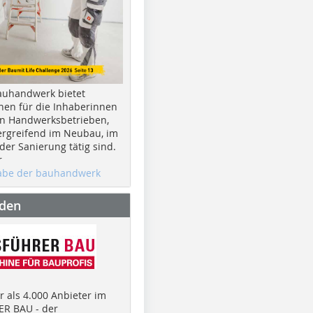
auhandwerk bietet
nen für die Inhaberinnen
n Handwerksbetrieben,
rgreifend im Neubau, im
er Sanierung tätig sind.
r
gabe der bauhandwerk
nden
 als 4.000 Anbieter im
R BAU - der