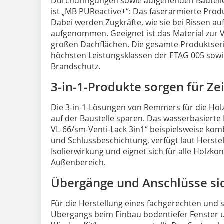
Durchdringungen sowie aufgehenden Bauteilen
ist „MB PUReactive+“: Das faserarmierte Prod
Dabei werden Zugkräfte, wie sie bei Rissen au
aufgenommen. Geeignet ist das Material zur V
großen Dachflächen. Die gesamte Produktseri
höchsten Leistungsklassen der ETAG 005 sow
Brandschutz.
3-in-1-Produkte sorgen für Ze
Die 3-in-1-Lösungen von Remmers für die Holz
auf der Baustelle sparen. Das wasserbasiert
VL-66/sm-Venti-Lack 3in1“ beispielsweise komb
und Schlussbeschichtung, verfügt laut Herste
Isolierwirkung und eignet sich für alle Holzk
Außenbereich.
Übergänge und Anschlüsse si
Für die Herstellung eines fachgerechten und 
Übergangs beim Einbau bodentiefer Fenster