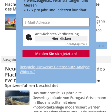
» Werkzeugtests, Veranstaltungen und
Flachdach-Regeneration für Ausstellungsgebäude
Messen
des Möbelhauses Brucker
» 12 x pro Jahr und jederzeit kündbar
Die Erfolgsgeschichte des Möbelhauses
Brucker in Kall im Kreis Euskirchen begann
vor über 65 Jahren in einer kleinen Halle.
Heute ist das Unternehmen mit über 300
Anti-Roboter-Verifizierung
Mitarbeitenden, einer...
Hier klicken
Friendly
Captcha ⇗
mehr
Melden Sie sich jetzt an!
Ausgabe 03/2024
Beispiele, Hinweise: Datenschutz, Analyse,
Neue Flüssigabdichtung für bestehendes
Widerruf
Flachdach
PVC-Dachabdichtung mit PU-Hybridabdichtung im
Spritzverfahren beschichtet
Das mittlerweile 30 Jahre alte
Gewerbegebäude von Eurogast Grissemann
in Bludenz sollte mit einer
Photovoltaikanlage modernisiert werden.
Der zuständige Planer und Sachverständige