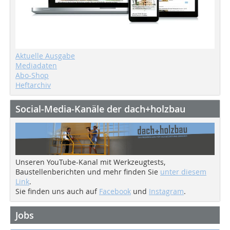
Aktuelle Ausgabe
Mediadaten
Abo-Shop
Heftarchiv
Social-Media-Kanäle der dach+holzbau
Unseren YouTube-Kanal mit Werkzeugtests,
Baustellenberichten und mehr finden Sie
unter diesem
Link
.
Sie finden uns auch auf
Facebook
und
Instagram
.
Jobs