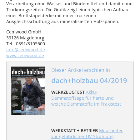
Verarbeitung ohne Wasser und Bindemittel und damit ohne
Trocknungszeiten. Die Grafik zeigt einen typischen Aufbau
einer Brettstapeldecke mit einer trockenen
Ausgleichsschüttung aus mineralisierten Holzspänen.
Cemwood GmbH
39126 Magdeburg
Tel.: 0391/8105600
info@cemwood.de
www.cemwood.de
Dieser Artikel erschien in
dach+holzbau 04/2019
WERKZEUGTEST
Akku-
Dämmstoffsäge für harte und
weiche Dämmstoffe im Praxistest
WERKSTATT + BETRIEB
Mitarbeiter
vor gefährlicher UV-Strahlung