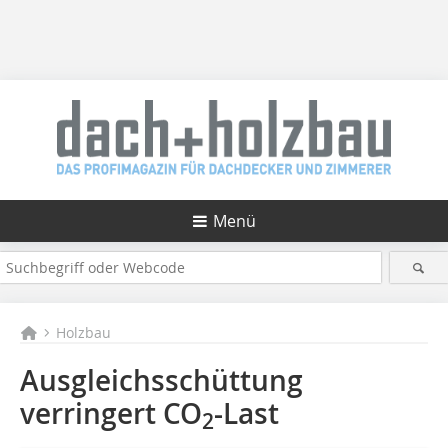
Menü
Holzbau
Ausgleichsschüttung
verringert CO
-Last
2