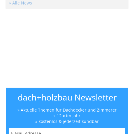
» Alle News
dach+holzbau Newsletter
» Aktuelle Themen für Dachdecker und Zimmerer
» 12 x im Jahr
» kostenlos & jederzeit kündbar