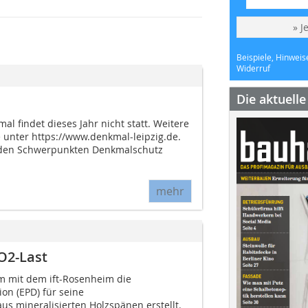
» J
Beispiele, Hinweis
Widerruf
Die aktuell
l findet dieses Jahr nicht statt. Weitere
 unter https://www.denkmal-leipzig.de.
 den Schwerpunkten Denkmalschutz
mehr
O2-Last
 mit dem ift-Rosenheim die
on (EPD) für seine
us mineralisierten Holzspänen erstellt.