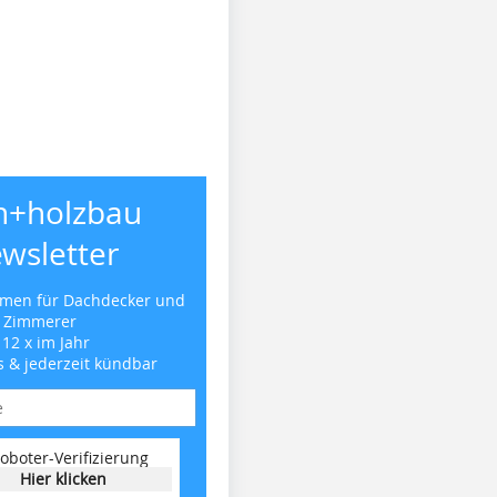
h+holzbau
wsletter
emen für Dachdecker und
Zimmerer
 12 x im Jahr
s & jederzeit kündbar
oboter-Verifizierung
Hier klicken