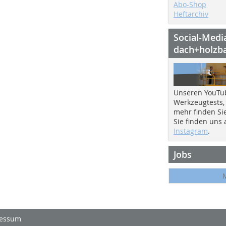
Abo-Shop
Heftarchiv
Social-Medi
dach+holzb
Unseren YouTu
Werkzeugtests,
mehr finden Si
Sie finden uns
Instagram
.
Jobs
essum