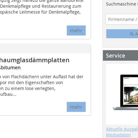
ipzig zeigt nahezu die ganze Bandbreite
Suchmaschine f
r Denkmalpflege und Restaurierung zum
opäische Leitmesse für Denkmalpflege,
mehr
A
Service
Schaumglasdämmplatten
ißbitumen
p von Flachdächern unter Auflast hat der
por mit den Eigenschaften von
 zu einem lose verlegten,
ufbau...
mehr
Aktuelle Ausga
Mediadaten