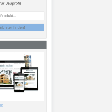
ür Bauprofis!
nbieter finden!
be