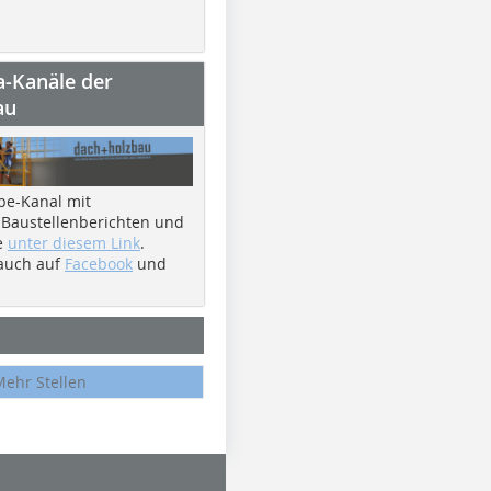
a-Kanäle der
au
be-Kanal mit
 Baustellenberichten und
e
unter diesem Link
.
 auch auf
Facebook
und
Mehr Stellen