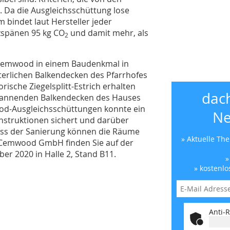
 Da die Ausgleichsschüttung lose
m bindet laut Hersteller jeder
zspänen 95 kg CO
und damit mehr, als
2
 Cemwood in einem Baudenkmal in
lterlichen Balkendecken des Pfarrhofes
orische Ziegelsplitt-Estrich erhalten
dac
 spannenden Balkendecken des Hauses
ood-Ausgleichsschüttungen konnte ein
Ne
nstruktionen sichert und darüber
uss der Sanierung können die Räume
» Aktuelle Th
 Cemwood GmbH finden Sie auf der
er 2020 in Halle 2, Stand B11.
»
» kostenlo
Anti-R