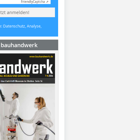
Friendly
Captcha ⇗
etzt anmelden!
e: Datenschutz, Analyse,
e bauhandwerk