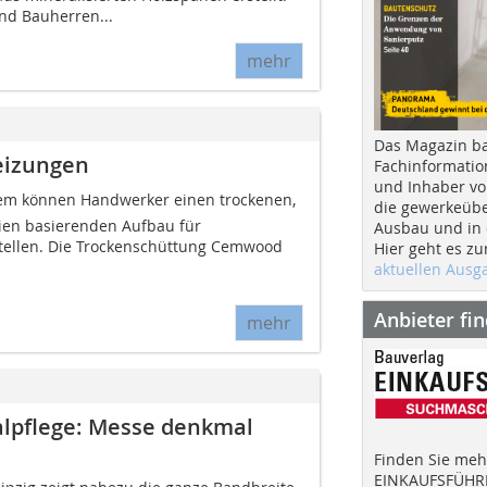
nd Bauherren...
mehr
Das Magazin b
eizungen
Fachinformatio
und Inhaber vo
tem können Handwerker einen trockenen,
die gewerkeübe
lien basierenden Aufbau für
Ausbau und in d
ellen. Die Trockenschüttung Cemwood
Hier geht es zu
aktuellen Aus
Anbieter fi
mehr
lpflege: Messe denkmal
Finden Sie mehr
EINKAUFSFÜHRE