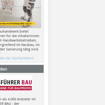
auhandwerk bietet
nen für die Inhaberinnen
n Handwerksbetrieben,
rgreifend im Neubau, im
er Sanierung tätig sind.
r
gabe der bauhandwerk
nden
 als 4.000 Anbieter im
R BAU - der