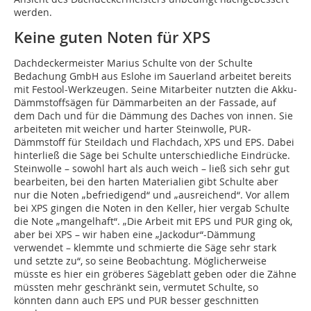
werden.
Keine guten Noten für XPS
Dachdeckermeister Marius Schulte von der Schulte
Bedachung GmbH aus Eslohe im Sauerland arbeitet bereits
mit Festool-Werkzeugen. Seine Mitarbeiter nutzten die Akku-
Dämmstoffsägen für Dämmarbeiten an der Fassade, auf
dem Dach und für die Dämmung des Daches von innen. Sie
arbeiteten mit weicher und harter Steinwolle, PUR-
Dämmstoff für Steildach und Flachdach, XPS und EPS. Dabei
hinterließ die Säge bei Schulte unterschiedliche Eindrücke.
Steinwolle – sowohl hart als auch weich – ließ sich sehr gut
bearbeiten, bei den harten Materialien gibt Schulte aber
nur die Noten „befriedigend“ und „ausreichend“. Vor allem
bei XPS gingen die Noten in den Keller, hier vergab Schulte
die Note „mangelhaft“. „Die Arbeit mit EPS und PUR ging ok,
aber bei XPS – wir haben eine „Jackodur“-Dämmung
verwendet – klemmte und schmierte die Säge sehr stark
und setzte zu“, so seine Beobachtung. Möglicherweise
müsste es hier ein gröberes Sägeblatt geben oder die Zähne
müssten mehr geschränkt sein, vermutet Schulte, so
könnten dann auch EPS und PUR besser geschnitten