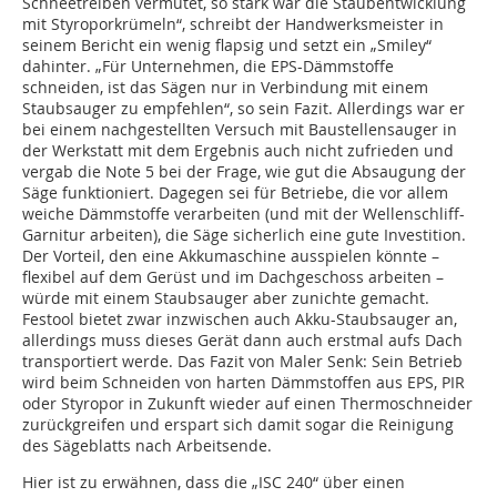
Schneetreiben vermutet, so stark war die Staubentwicklung
mit Styroporkrümeln“, schreibt der Handwerksmeister in
seinem Bericht ein wenig flapsig und setzt ein „Smiley“
dahinter. „Für Unternehmen, die EPS-Dämmstoffe
schneiden, ist das Sägen nur in Verbindung mit einem
Staubsauger zu empfehlen“, so sein Fazit. Allerdings war er
bei einem nachgestellten Versuch mit Baustellensauger in
der Werkstatt mit dem Ergebnis auch nicht zufrieden und
vergab die Note 5 bei der Frage, wie gut die Absaugung der
Säge funktioniert. Dagegen sei für Betriebe, die vor allem
weiche Dämmstoffe verarbeiten (und mit der Wellenschliff-
Garnitur arbeiten), die Säge sicherlich eine gute Investition.
Der Vorteil, den eine Akkumaschine ausspielen könnte –
flexibel auf dem Gerüst und im Dachgeschoss arbeiten –
würde mit einem Staubsauger aber zunichte gemacht.
Festool bietet zwar inzwischen auch Akku-Staubsauger an,
allerdings muss dieses Gerät dann auch erstmal aufs Dach
transportiert werde. Das Fazit von Maler Senk: Sein Betrieb
wird beim Schneiden von harten Dämmstoffen aus EPS, PIR
oder Styropor in Zukunft wieder auf einen Thermoschneider
zurückgreifen und erspart sich damit sogar die Reinigung
des Sägeblatts nach Arbeitsende.
Hier ist zu erwähnen, dass die „ISC 240“ über einen