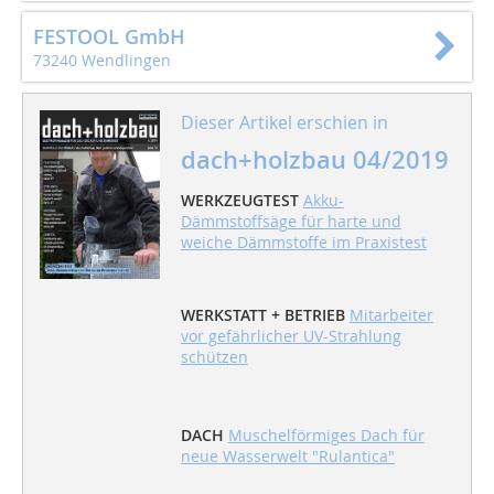
FESTOOL GmbH
73240 Wendlingen
Dieser Artikel erschien in
dach+holzbau 04/2019
WERKZEUGTEST
Akku-
Dämmstoffsäge für harte und
weiche Dämmstoffe im Praxistest
WERKSTATT + BETRIEB
Mitarbeiter
vor gefährlicher UV-Strahlung
schützen
DACH
Muschelförmiges Dach für
neue Wasserwelt "Rulantica"