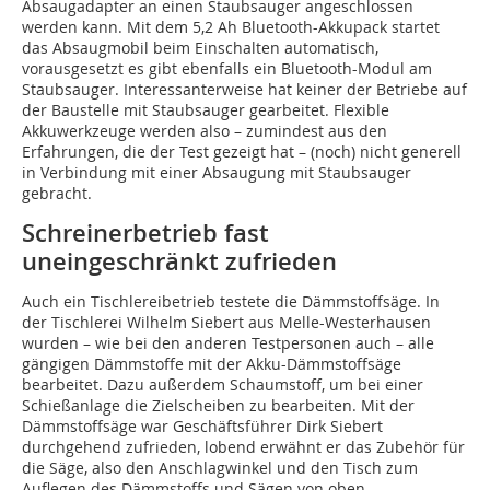
Absaugadapter an einen Staubsauger angeschlossen
werden kann. Mit dem 5,2 Ah Bluetooth-Akkupack startet
das Absaugmobil beim Einschalten automatisch,
vorausgesetzt es gibt ebenfalls ein Bluetooth-Modul am
Staubsauger. Interessanterweise hat keiner der Betriebe auf
der Baustelle mit Staubsauger gearbeitet. Flexible
Akkuwerkzeuge werden also – zumindest aus den
Erfahrungen, die der Test gezeigt hat – (noch) nicht generell
in Verbindung mit einer Absaugung mit Staubsauger
gebracht.
Schreinerbetrieb fast
uneingeschränkt zufrieden
Auch ein Tischlereibetrieb testete die Dämmstoffsäge. In
der Tischlerei Wilhelm Siebert aus Melle-Westerhausen
wurden – wie bei den anderen Testpersonen auch – alle
gängigen Dämmstoffe mit der Akku-Dämmstoffsäge
bearbeitet. Dazu außerdem Schaumstoff, um bei einer
Schießanlage die Zielscheiben zu bearbeiten. Mit der
Dämmstoffsäge war Geschäftsführer Dirk Siebert
durchgehend zufrieden, lobend erwähnt er das Zubehör für
die Säge, also den Anschlagwinkel und den Tisch zum
Auflegen des Dämmstoffs und Sägen von oben.