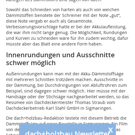
Sowohl das Schneiden von harten als auch von weichen
Dämmstoffen benotete der Schreiner mit der Note „gut“,
diese Note vergab er auch als Gesamtnote.
Verbesserungsvorschläge hatte er bei der Akkulaufleistung,
die war ihm nicht lange genug. Die Möglichkeit, Rundungen
und Kurven zu schneiden wäre für ihn zudem wichtig, dafür
müsste aber das Blatt eine andere Form haben.
Innenrundungen und Ausschnitte
schwer möglich
Außenrundungen kann man mit der Akku-Dämmstoffsäge
mit mehreren Schnitten trotzdem machen. Ausschnitte in
der Dämmung, bei Durchdringungen von Abluftrohren zum
Beispiel, sind dagegen schwer möglich. Hier müsse mit der
Handsäge oder der Stichsäge nachgearbeitet werden, so das
Resümee von Dachdeckermeister Thomas Straub vom
Dachdeckerbetrieb Karl Stahl GmbH in Sigmaringen.
Die dach+holzbau-Redaktion testete mit diesem Betrieb die
Dammstoffsäge auf einer Baustelle in Sigmaringen. Ein Film
x
von dem Baustelleneinsatz (siehe Web-Service) zeigt das
dach+holzbau Newsletter