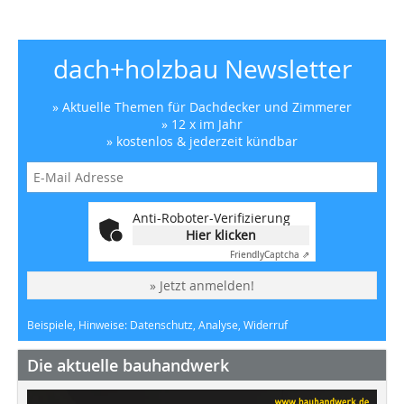
dach+holzbau Newsletter
» Aktuelle Themen für Dachdecker und Zimmerer
» 12 x im Jahr
» kostenlos & jederzeit kündbar
Anti-Roboter-Verifizierung
Hier klicken
Friendly
Captcha ⇗
» Jetzt anmelden!
Beispiele, Hinweise: Datenschutz, Analyse, Widerruf
Die aktuelle bauhandwerk