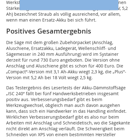
Werkstoffen. Auch Holzfaser lasse sich – in verschiedenen
Stärken – gut verarbeiten. Die Akkuleistung (Li-ion, 18 V, 5,2
Ah) bezeichnet Straub als völlig ausreichend, vor allem,
wenn man einen Ersatz-Akku bei sich führt.
Positives Gesamtergebnis
Die Säge mit dem großen Zubehörpacket (Anschlag,
Aluschiene, Ersatzakku, Ladegerät, Wellenschliff- und
Sägemesser in 240 mm Ausführung) wird im Systainer
derzeit für rund 730 Euro angeboten. Die Version ohne
Anschlag und Aluschiene gibt es schon für 400 Euro. Die
„Compact“-Version mit 3,1 Ah-Akku wiegt 2,3 kg, die „Plus“-
Version mit 5,2 Ah bei 18 Volt wiegt 2,5 kg.
Das Testergebnis des Lesertests der Akku-Dämmstoffsäge
„ISC 240“ fällt bei fünf Handwerksbetrieben insgesamt
positiv aus. Verbesserungsbedarf gibt es beim
Werkzeugwechsel, obgleich man auch davon ausgehen
kann, dass sich ein Handwerker in das Handling einfindet.
Wirklichen Verbesserungsbedarf gibt es also nur beim
Arbeiten mit Anschlag und Schneidetisch, wo die Sägekante
nicht direkt am Anschlag verläuft. Die Schwierigkeit beim
Schneiden von XPS von einem bestimmten Hersteller