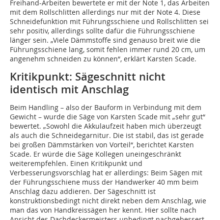
Freihand-Arbeiten bewertete er mit der Note 1, das Arbeiten
mit dem Rollschlitten allerdings nur mit der Note 4. Diese
Schneidefunktion mit Führungsschiene und Rollschlitten sei
sehr positiv, allerdings sollte dafür die Führungsschiene
länger sein. „Viele Dämmstoffe sind genauso breit wie die
Führungsschiene lang, somit fehlen immer rund 20 cm, um
angenehm schneiden zu können“, erklärt Karsten Scade.
Kritikpunkt: Sägeschnitt nicht
identisch mit Anschlag
Beim Handling – also der Bauform in Verbindung mit dem
Gewicht – wurde die Säge von Karsten Scade mit „sehr gut“
bewertet. „Sowohl die Akkulaufzeit haben mich überzeugt
als auch die Schneidegarnitur. Die ist stabil, das ist gerade
bei großen Dämmstärken von Vorteil“, berichtet Karsten
Scade. Er würde die Säge Kollegen uneingeschränkt
weiterempfehlen. Einen Kritikpunkt und
Verbesserungsvorschlag hat er allerdings: Beim Sägen mit
der Führungsschiene muss der Handwerker 40 mm beim
Anschlag dazu addieren. Der Sägeschnitt ist
konstruktionsbedingt nicht direkt neben dem Anschlag, wie
man das von Handkreissägen her kennt. Hier sollte nach
Ansicht des Dachdeckermeisters unbedingt nachgebessert